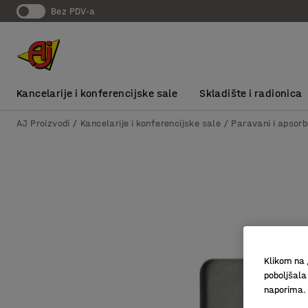
bez PDV-a
Kancelarije i konferencijske sale
Skladište i radionica
AJ Proizvodi
Kancelarije i konferencijske sale
Paravani i apsorb
Klikom na 
poboljšala
naporima.