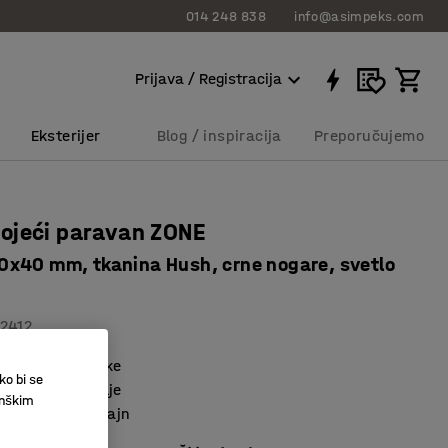
014 248 838
info@asimpeks.com
Prijava / Registracija
Eksterijer
Blog / inspiracija
Preporučujemo
m
ojeći paravan ZONE
x40 mm, tkanina Hush, crne nogare, svetlo
12412
 apsorpcija buke
ko bi se
ključuje postolje
inškim
n i moderan dizajn