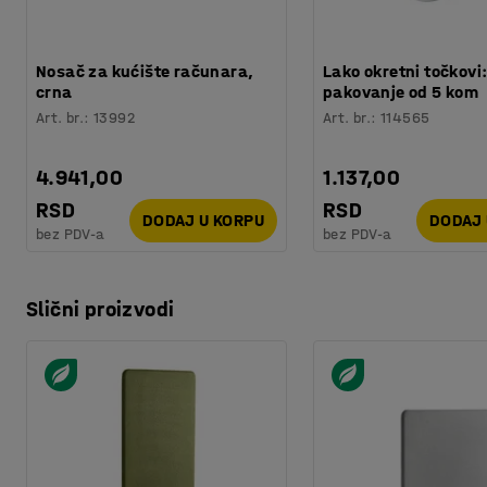
Nosač za kućište računara,
Lako okretni točkovi
crna
pakovanje od 5 kom
Art. br.
:
13992
Art. br.
:
114565
4.941,00
1.137,00
RSD
RSD
DODAJ U KORPU
DODAJ 
bez PDV-a
bez PDV-a
Slični proizvodi