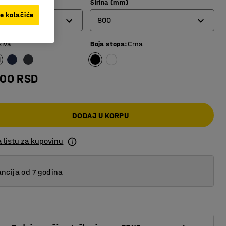
Širina (mm)
ve kolačiće
800
siva
Boja stopa
:
Crna
800
1000
,00 RSD
DODAJ U KORPU
 listu za kupovinu
ncija od 7 godina