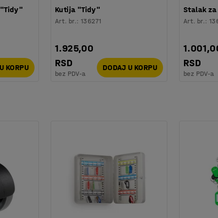
 "Tidy"
Kutija "Tidy"
Stalak za
Art. br.
:
136271
Art. br.
:
13
1.925,00
1.001,0
RSD
RSD
U KORPU
DODAJ U KORPU
bez PDV-a
bez PDV-a