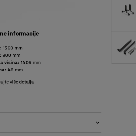
čne informacije
:
1360
mm
:
800
mm
a visina
:
1405
mm
ina
:
46
mm
ajte više detalja
zvuka na radnim mestima sa visokim nivoom