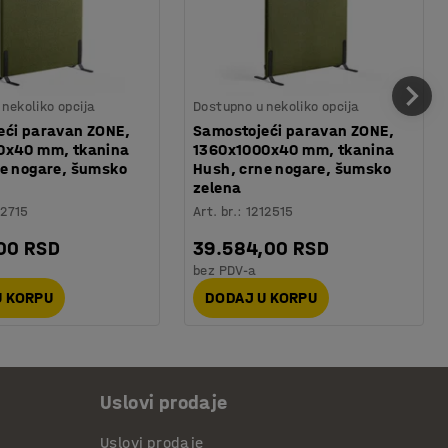
nekoliko opcija
Dostupno u nekoliko opcija
eći paravan ZONE,
Samostojeći paravan ZONE,
0x40 mm, tkanina
1360x1000x40 mm, tkanina
ne nogare, šumsko
Hush, crne nogare, šumsko
zelena
12715
Art. br.
:
1212515
00 RSD
39.584,00 RSD
bez PDV-a
U KORPU
DODAJ U KORPU
Uslovi prodaje
Uslovi prodaje