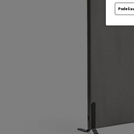
Podešav