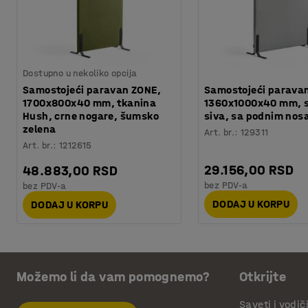
Dostupno u nekoliko opcija
Samostojeći paravan ZONE,
Samostojeći parava
1700x800x40 mm, tkanina
1360x1000x40 mm, s
Hush, crne nogare, šumsko
siva, sa podnim nos
zelena
Art. br.
:
129311
Art. br.
:
1212615
29.156,00 RSD
48.883,00 RSD
bez PDV-a
bez PDV-a
DODAJ U KORPU
DODAJ U KORPU
Možemo li da vam pomognemo?
Otkrijte
Saveti i vodič