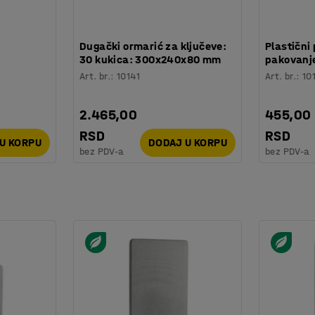
:
Dugački ormarić za ključeve:
Plastični 
30 kukica: 300x240x80 mm
pakovanje
Art. br.
:
10141
Art. br.
:
10
2.465,00
455,00
RSD
RSD
U KORPU
DODAJ U KORPU
bez PDV-a
bez PDV-a