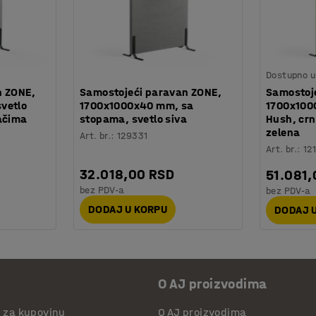
Dostupno u 
n ZONE,
Samostojeći paravan ZONE,
Samostoj
vetlo
1700x1000x40 mm, sa
1700x100
ačima
stopama, svetlo siva
Hush, cr
zelena
Art. br.
:
129331
Art. br.
:
12
32.018,00 RSD
51.081,
bez PDV-a
bez PDV-a
DODAJ U KORPU
DODAJ 
O AJ proizvodima
i za kupovinu
O AJ proizvodima