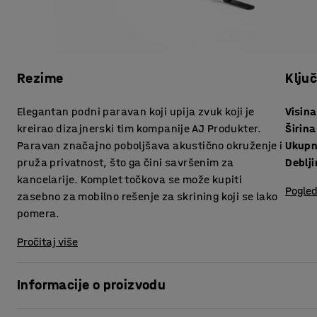
Rezime
Klju
Elegantan podni paravan koji upija zvuk koji je
Visina
kreirao dizajnerski tim kompanije AJ Produkter.
Širina
Paravan značajno poboljšava akustično okruženje i
Ukupn
pruža privatnost, što ga čini savršenim za
Deblj
kancelarije. Komplet točkova se može kupiti
Pogled
zasebno za mobilno rešenje za skrining koji se lako
pomera.
Pročitaj više
Informacije o proizvodu
Ovi elegantni paravani pružaju veoma dobru apsorpciju 