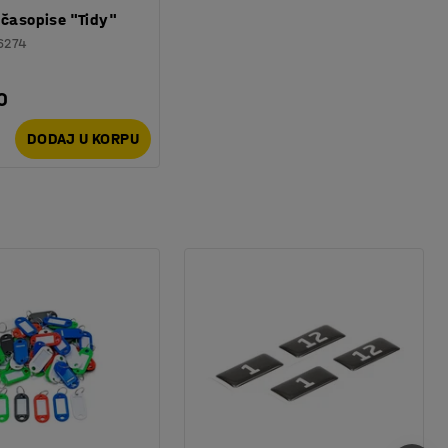
 časopise "Tidy"
6274
0
DODAJ U KORPU