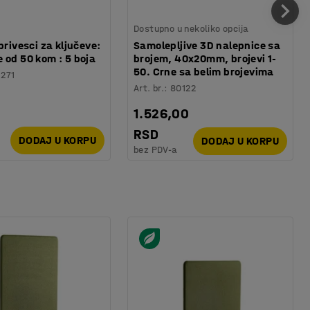
Dostupno u nekoliko opcija
privesci za ključeve:
Samolepljive 3D nalepnice sa
 od 50 kom : 5 boja
brojem, 40x20mm, brojevi 1-
50. Crne sa belim brojevima
1271
Art. br.
:
80122
1.526,00
RSD
DODAJ U KORPU
DODAJ U KORPU
bez PDV-a