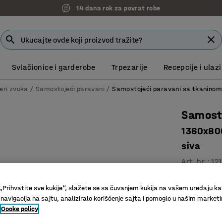
14 dana rok za povrat robe
Svlačionice i garderobe
Trpezarije
Recepcije i ulazi
eri zvuka
Samostojeći paravani
Samostojeći paravani sa tkanino
Samost
1360x800
siva
Art. br.
:
12
Efektivna
„Prihvatite sve kukije“, slažete se sa čuvanjem kukija na vašem uređaju ka
Komplet u
 navigacija na sajtu, analiziralo korišćenje sajta i pomoglo u našim market
Eleganta
Cooke policy