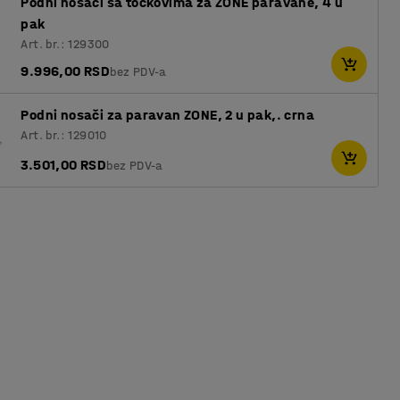
Podni nosači sa točkovima za ZONE paravane, 4 u
pak
Art. br.: 129300
9.996,00 RSD
bez PDV-a
Podni nosači za paravan ZONE, 2 u pak,. crna
Art. br.: 129010
3.501,00 RSD
bez PDV-a