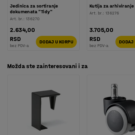
Testiranje
:
ISO 354, EN 1023-2, EN 1023-3, EN 1023-1
Jedinica za sortiranje
Kutija za arhiviranje
Kvalitet & eko oznaka
:
Möbelfakta 120250124
dokumenata "Tidy"
Art. br.
:
136276
Art. br.
:
136270
2.634,00
3.705,00
RSD
RSD
DODAJ U KORPU
DODAJ 
bez PDV-a
bez PDV-a
Možda ste zainteresovani i za