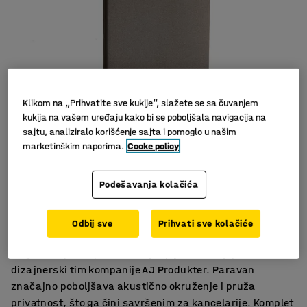
Klikom na „Prihvatite sve kukije“, slažete se sa čuvanjem
kukija na vašem uređaju kako bi se poboljšala navigacija na
sajtu, analiziralo korišćenje sajta i pomoglo u našim
marketinškim naporima.
Cooke policy
Podešavanja kolačića
Efektivna apsorpcija buke
Isporučuje se sa postoljem
Odbij sve
Prihvati sve kolačiće
Elegantan i stilski dizajn
Elegantan podni paravan koji upija zvuk koji je kreirao
dizajnerski tim kompanije AJ Produkter. Paravan
značajno poboljšava akustično okruženje i pruža
privatnost, što ga čini savršenim za kancelarije. Komplet