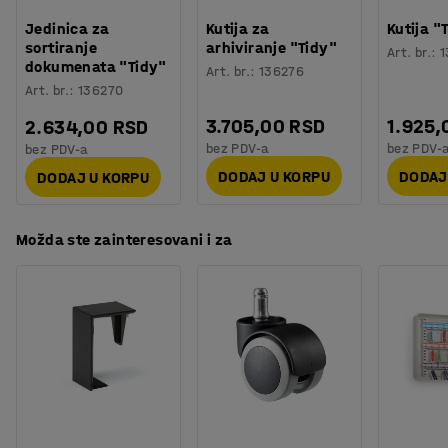
Orijentaciono vreme potrebno za montažu
:
20
Min
verzije mogu postaviti jedna pored druge bez vidljive
Jedinica za
Kutija za
Kutija "
Težina
:
21,5
kg
visinske razlike.
sortiranje
arhiviranje "Tidy"
Art. br.
:
1
Montaža
:
Potrebno je sklapanje
dokumenata "Tidy"
Art. br.
:
136276
Testiranje
:
ISO 354, EN 1023-2, EN 1023-3, EN 1023-1
Art. br.
:
136270
Paravani se sastoje od čvrstog drvenog okvira
Kvalitet & eko oznaka
:
Möbelfakta 120250124
ispunjenog kamenom vunom koja apsorbuje zvuk i
3.705,00 RSD
1.925,
2.634,00 RSD
tkanine koja je otporna na habanje. Tkanina ima
bez PDV-a
bez PDV-
bez PDV-a
sertifikat Oeko-Tek.
DODAJ U KORPU
DODAJ
DODAJ U KORPU
Možda ste zainteresovani i za