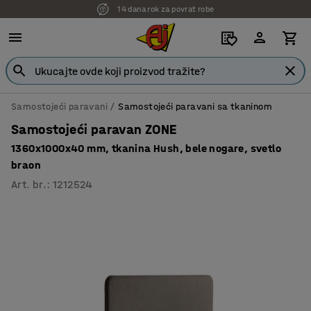
14 dana rok za povrat robe
7 godina garancije
Samostojeći paravani
Samostojeći paravani sa tkaninom
Samostojeći paravan ZONE
1360x1000x40 mm, tkanina Hush, bele nogare, svetlo
braon
Art. br.
:
1212524