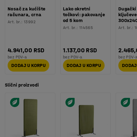
Nosač za kućište
Lako okretni
Dugački
računara, crna
točkovi: pakovanje
ključeve
od 5 kom
300x24
Art. br.
:
13992
Art. br.
:
114565
Art. br.
:
1
4.941,00 RSD
1.137,00 RSD
2.465
bez PDV-a
bez PDV-a
bez PDV-
DODAJ U KORPU
DODAJ U KORPU
DODAJ
Slični proizvodi