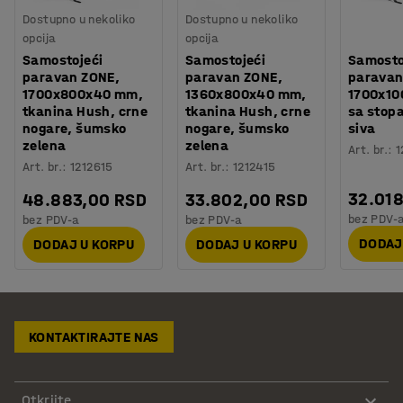
Dostupno u nekoliko
Dostupno u nekoliko
opcija
opcija
Samostojeći
Samostojeći
Samosto
paravan ZONE,
paravan ZONE,
paravan
1700x800x40 mm,
1360x800x40 mm,
1700x1
tkanina Hush, crne
tkanina Hush, crne
sa stop
nogare, šumsko
nogare, šumsko
siva
zelena
zelena
Art. br.
:
1
Art. br.
:
1212615
Art. br.
:
1212415
32.01
48.883,00 RSD
33.802,00 RSD
bez PDV-
bez PDV-a
bez PDV-a
DODAJ
DODAJ U KORPU
DODAJ U KORPU
KONTAKTIRAJTE NAS
Otkrijte