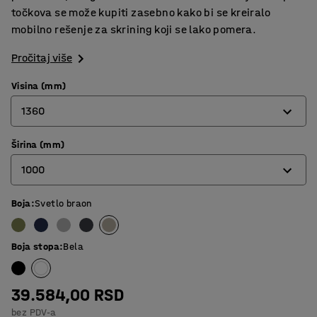
točkova se može kupiti zasebno kako bi se kreiralo
mobilno rešenje za skrining koji se lako pomera.
Pročitaj više
Visina (mm)
1360
Širina (mm)
1360
1000
1700
Boja
:
Svetlo braon
800
1000
Boja stopa
:
Bela
39.584,00 RSD
bez PDV-a