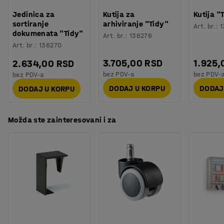
Orijentaciono vreme potrebno za montažu
:
20
Min
verzije mogu postaviti jedna pored druge bez vidljive
Jedinica za
Kutija za
Kutija "
Težina
:
21,5
kg
visinske razlike.
sortiranje
arhiviranje "Tidy"
Art. br.
:
1
Montaža
:
Potrebno je sklapanje
dokumenata "Tidy"
Art. br.
:
136276
Testiranje
:
ISO 354, EN 1023-2, EN 1023-3, EN 1023-1
Art. br.
:
136270
Paravani se sastoje od čvrstog drvenog okvira
Kvalitet & eko oznaka
:
Möbelfakta 120250124
ispunjenog kamenom vunom koja apsorbuje zvuk i
3.705,00 RSD
1.925,
2.634,00 RSD
tkanine koja je otporna na habanje. Tkanina ima
bez PDV-a
bez PDV-
bez PDV-a
sertifikat Oeko-Tek.
DODAJ U KORPU
DODAJ
DODAJ U KORPU
Možda ste zainteresovani i za