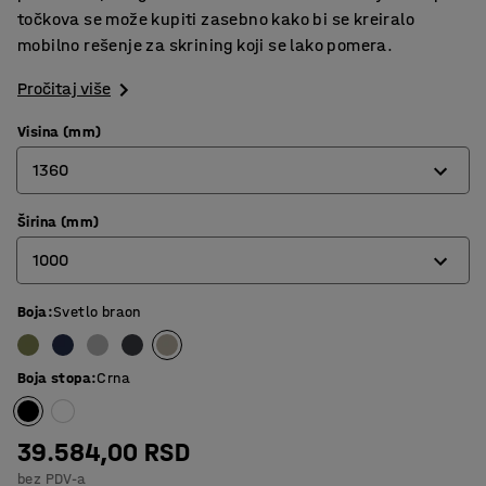
točkova se može kupiti zasebno kako bi se kreiralo
mobilno rešenje za skrining koji se lako pomera.
Pročitaj više
Visina (mm)
1360
Širina (mm)
1360
1000
1700
Boja
:
Svetlo braon
800
1000
Boja stopa
:
Crna
39.584,00 RSD
bez PDV-a