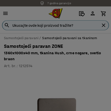
7 godina garancije
Samostojeći paravani
Samostojeći paravani sa tkaninom
Samostojeći paravan ZONE
1360x1000x40 mm, tkanina Hush, crne nogare, svetlo
braon
Art. br.
:
1212514