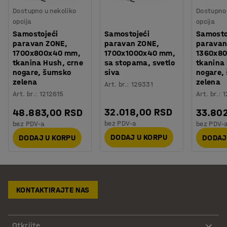
Dostupno u nekoliko
Dostupno 
opcija
opcija
Samostojeći
Samostojeći
Samosto
paravan ZONE,
paravan ZONE,
paravan
1700x800x40 mm,
1700x1000x40 mm,
1360x8
tkanina Hush, crne
sa stopama, svetlo
tkanina
nogare, šumsko
siva
nogare,
zelena
zelena
Art. br.
:
129331
Art. br.
:
1212615
Art. br.
:
1
32.018,00 RSD
48.883,00 RSD
33.80
bez PDV-a
bez PDV-a
bez PDV-
DODAJ U KORPU
DODAJ U KORPU
DODAJ
KONTAKTIRAJTE NAS
Otkrijte