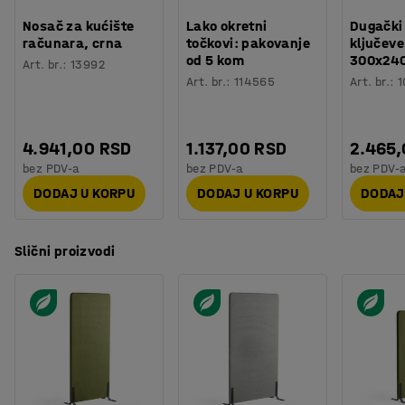
Nosač za kućište
Lako okretni
Dugački
računara, crna
točkovi: pakovanje
ključeve
od 5 kom
300x24
Art. br.
:
13992
Art. br.
:
114565
Art. br.
:
1
4.941,00 RSD
1.137,00 RSD
2.465
bez PDV-a
bez PDV-a
bez PDV-
DODAJ U KORPU
DODAJ U KORPU
DODAJ
Slični proizvodi