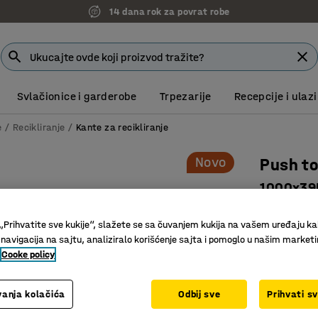
14 dana rok za povrat robe
Svlačionice i garderobe
Trpezarije
Recepcije i ulazi
e
Recikliranje
Kante za recikliranje
Novo
Push t
1000x39
Art. br.
:
23
„Prihvatite sve kukije“, slažete se sa čuvanjem kukija na vašem uređaju ka
Samozatv
 navigacija na sajtu, analiziralo korišćenje sajta i pomoglo u našim market
Cooke policy
Kombinujt
Pogodno z
anja kolačića
Odbij sve
Prihvati s
Boja
:
Maslin