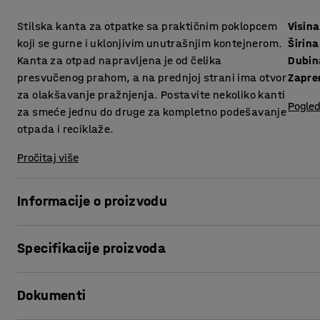
Stilska kanta za otpatke sa praktičnim poklopcem
Visina
koji se gurne i uklonjivim unutrašnjim kontejnerom.
Širina
Kanta za otpad napravljena je od čelika
Dubin
presvučenog prahom, a na prednjoj strani ima otvor
Zapre
za olakšavanje pražnjenja. Postavite nekoliko kanti
Pogled
za smeće jednu do druge za kompletno podešavanje
otpada i reciklaže.
Pročitaj više
Informacije o proizvodu
Ova kanta za otpad je dizajnirana da olakša upravljanje i
Specifikacije proizvoda
zatvara sam od sebe.
Unutrašnji kontejner se vrlo lako isprazni otvaranjem predn
Visina
:
1000
mm
kontejner napravljeni su od čeličnog lima Kanta za otpad je
Dokumenti
Širina
:
395
mm
obradu.
Dubina
:
400
mm