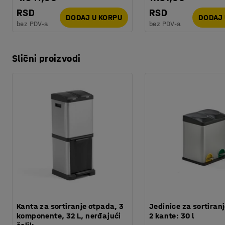
RSD
RSD
DODAJ U KORPU
DODAJ 
bez PDV-a
bez PDV-a
Slični proizvodi
Kanta za sortiranje otpada, 3
Jedinice za sortiran
komponente, 32 L, nerđajući
2 kante: 30 l