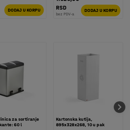
RSD
DODAJ U KORPU
DODAJ U KORPU
bez PDV-a
inica za sortiranje
Kartonska kutija,
kante: 60 l
895x328x268, 10 u pak