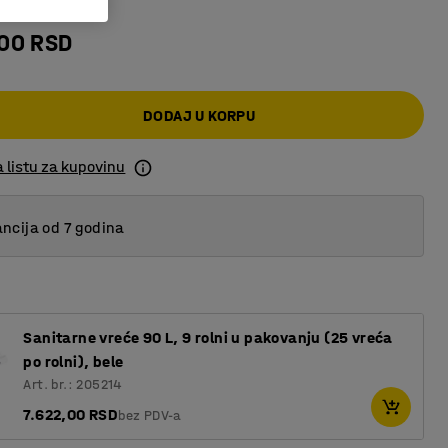
,00 RSD
DODAJ U KORPU
 listu za kupovinu
ncija od 7 godina
Sanitarne vreće 90 L, 9 rolni u pakovanju (25 vreća
po rolni), bele
Art. br.: 205214
7.622,00 RSD
bez PDV-a