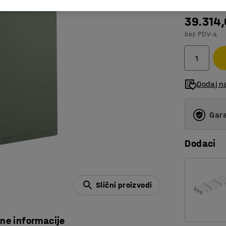
39.314
bez PDV-a
Dodaj na
Gara
Dodaci
Slični proizvodi
čne informacije