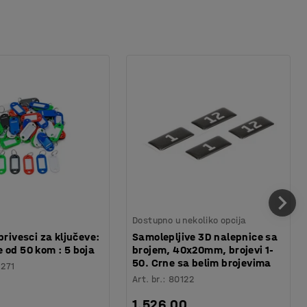
Dostupno u nekoliko opcija
privesci za ključeve:
Samolepljive 3D nalepnice sa
 od 50 kom : 5 boja
brojem, 40x20mm, brojevi 1-
50. Crne sa belim brojevima
1271
Art. br.
:
80122
1.526,00