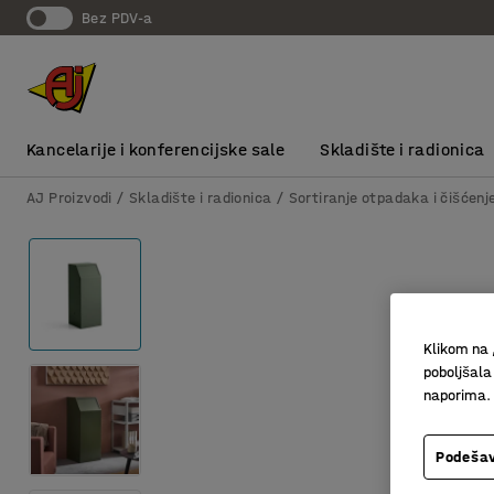
bez PDV-a
Kancelarije i konferencijske sale
Skladište i radionica
AJ Proizvodi
Skladište i radionica
Sortiranje otpadaka i čišćenj
Klikom na 
poboljšala
naporima.
Podešav