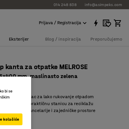
014 248 838
info@asimpeks.com
Prijava / Registracija
Eksterijer
Blog / inspiracija
Preporučujemo
op kanta za otpatke MELROSE
5x400 mm, maslinasto zelena
1152
ko bi se
arajući poklopac za lako rukovanje otpadom
inškim
e nekoliko za praktičnu stanicu za reciklažu
a recepcije, kancelarije i zajedničke prostore
ve kolačiće
a