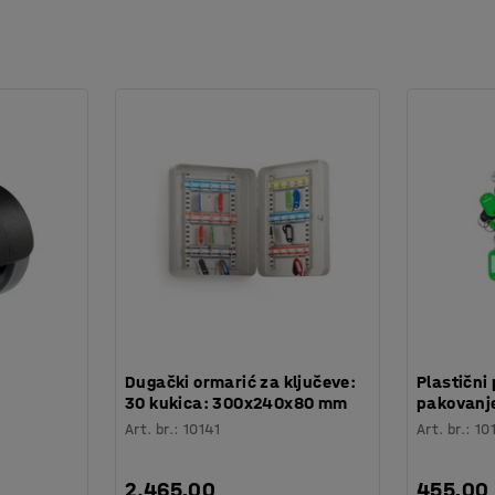
za kompletno podešavanje otpada i
 pomoću samolepljivih nalepnica koje pokazuju
 i fotokopirnice.
:
Dugački ormarić za ključeve:
Plastični 
30 kukica: 300x240x80 mm
pakovanje
Art. br.
:
10141
Art. br.
:
10
2.465,00
455,00