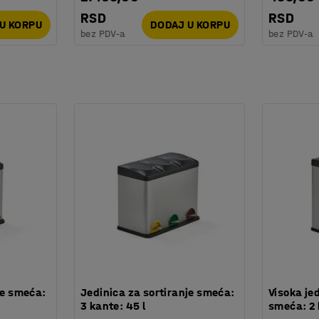
RSD
RSD
U KORPU
DODAJ U KORPU
bez PDV-a
bez PDV-a
je smeća:
Jedinica za sortiranje smeća:
Visoka jed
3 kante: 45 l
smeća: 2 