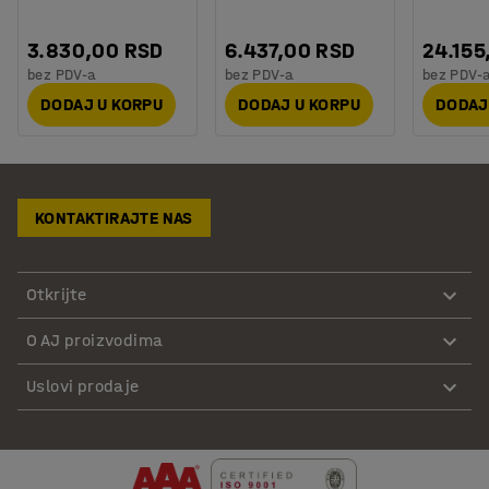
3.830,00 RSD
6.437,00 RSD
24.155
bez PDV-a
bez PDV-a
bez PDV-
DODAJ U KORPU
DODAJ U KORPU
DODAJ
KONTAKTIRAJTE NAS
Otkrijte
O AJ proizvodima
Uslovi prodaje