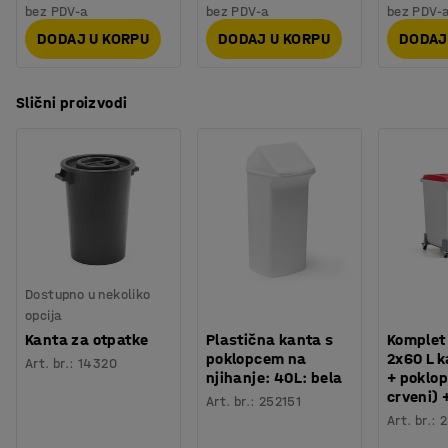
bez PDV-a
bez PDV-a
bez PDV-
DODAJ U KORPU
DODAJ U KORPU
DODAJ
Slični proizvodi
Dostupno u nekoliko
opcija
Kanta za otpatke
Plastična kanta s
Komplet
poklopcem na
2x60 L k
Art. br.
:
14320
njihanje: 40L: bela
+ poklop
crveni) 
Art. br.
:
252151
Art. br.
: