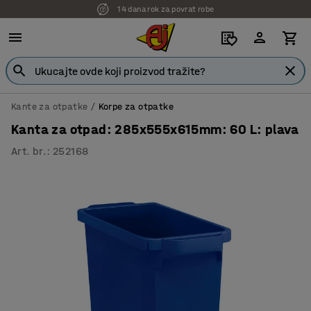
14 dana rok za povrat robe
7 godina garancije
Kante za otpatke
Korpe za otpatke
Kanta za otpad: 285x555x615mm: 60 L: plava
Art. br.
:
252168