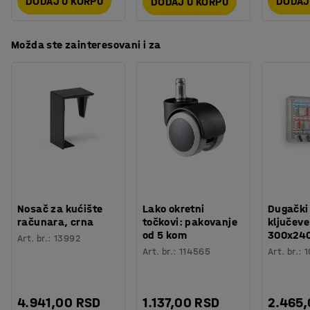
DODAJ U KORPU
DODAJ
DODAJ U KORPU
Možda ste zainteresovani i za
Nosač za kućište
Lako okretni
Dugački
računara, crna
točkovi: pakovanje
ključeve
od 5 kom
300x24
Art. br.
:
13992
Art. br.
:
114565
Art. br.
:
1
4.941,00 RSD
1.137,00 RSD
2.465