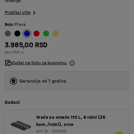
rešenje.
Pročitaj više
Boja
:
Plava
3.985,00 RSD
bez PDV-a
Dodaj na listu za kupovinu
Garancija od 7 godina
Dodaci
Vreće za smeće 110 L, 6 rolni (25
kom./rolni), crne
Art. br.: 205203