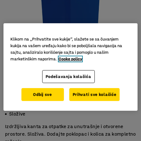
Klikom na „Prihvatite sve kukije“, slažete se sa čuvanjem
kukija na vašem uređaju kako bi se poboljšala navigacija na
sajtu, analiziralo korišćenje sajta i pomoglo u našim
marketinškim naporima.
Cooke policy
Podešavanja kolačića
Odbij sve
Prihvati sve kolačiće
Dvostruke ručke
Za zatvorene i otvorene prostore.
Složive
Izdržljiva kanta za otpatke za unutrašnje i otvorene
prostore. Složiva. Dodajte poklopac i kolica za kompletno