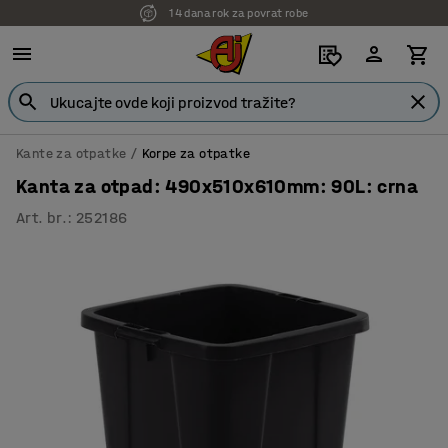
14 dana rok za povrat robe
Kante za otpatke
Korpe za otpatke
Kanta za otpad: 490x510x610mm: 90L: crna
Art. br.
:
252186