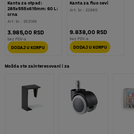
Kanta za otpad:
Kanta za fluo cevi
Ne zaboravite da kupite plastične vreće za smeće.
285x555x615mm: 60 L:
Art. br.
:
22885
Kao i kante za smeće, vreće za smeće dostupne su u
crna
nekoliko boja kako bi se lakše uočila razlika između
Art. br.
:
252166
otpada prilikom sortiranja ili rukovanja.
9.838,00 RSD
3.985,00 RSD
bez PDV-a
bez PDV-a
DODAJ U KORPU
DODAJ U KORPU
Možda ste zainteresovani i za