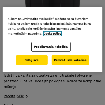
Klikom na „Prihvatite sve kukije“, slažete se sa čuvanjem
kukija na vašem uređaju kako bi se poboljšala navigacija na
sajtu, analiziralo korišćenje sajta i pomoglo u našim
marketinškim naporima.
Cooke policy
Slični proizvodi
Podešavanja kolačića
Dvostruke ručke
Odbij sve
Prihvati sve kolačiće
Lako se čisti
Izdržljiva plastika
Izdržljiva kanta za otpatke za unutrašnje i otvorene
prostore. Složiva. Dodajte poklopac i kolica za kompletno
rešenje.
Pročitaj više