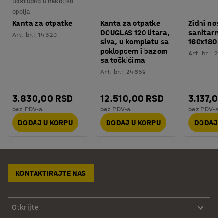
Dostupno u nekoliko
opcija
Kanta za otpatke
Kanta za otpatke
Zidni no
DOUGLAS 120 litara,
sanitarn
Art. br.
:
14320
siva, u kompletu sa
160x18
poklopcem i bazom
Art. br.
:
sa točkićima
Art. br.
:
24659
3.830,00 RSD
12.510,00 RSD
3.137,
bez PDV-a
bez PDV-a
bez PDV-
DODAJ U KORPU
DODAJ U KORPU
DODAJ
KONTAKTIRAJTE NAS
Otkrijte