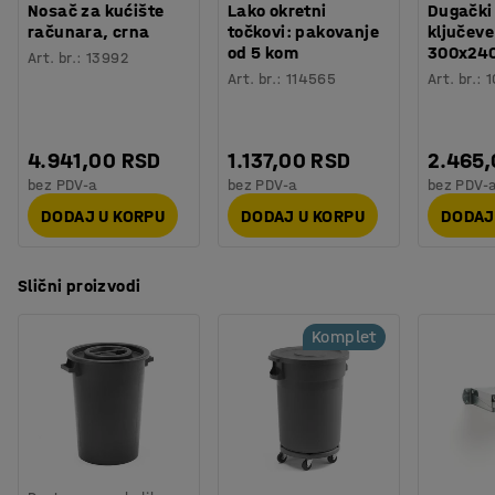
Nosač za kućište
Lako okretni
Dugački
računara, crna
točkovi: pakovanje
ključeve
od 5 kom
300x24
Art. br.
:
13992
Art. br.
:
114565
Art. br.
:
1
4.941,00 RSD
1.137,00 RSD
2.465
bez PDV-a
bez PDV-a
bez PDV-
DODAJ U KORPU
DODAJ U KORPU
DODAJ
Slični proizvodi
Komplet