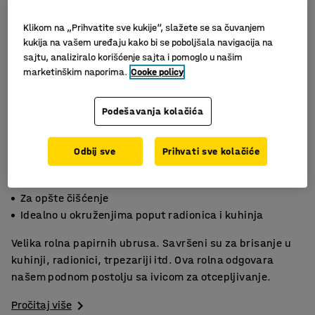
Klikom na „Prihvatite sve kukije“, slažete se sa čuvanjem
kukija na vašem uređaju kako bi se poboljšala navigacija na
sajtu, analiziralo korišćenje sajta i pomoglo u našim
marketinškim naporima.
Cooke policy
Podešavanja kolačića
Odbij sve
Prihvati sve kolačiće
Može se koristiti sa podnim postoljem
Za opšte čišćenje
Idealno u okruženjima poput radionica i kuhinja
Velika rolna papirnih ubrusa. Savršeni su za brisanje u
kuhinji, radionici, trpezariji itd. Ova rolna odgovara
našem podnom postolju sa ivicom za otcepljivanje.
Pročitaj više