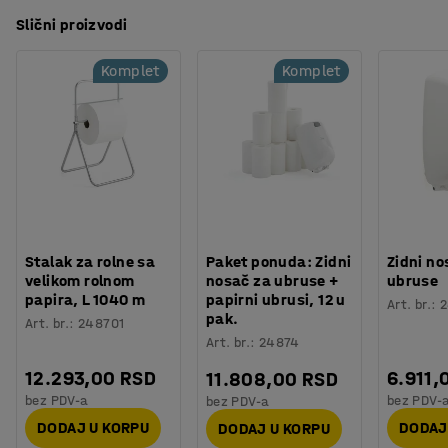
Slični proizvodi
Komplet
Komplet
Stalak za rolne sa
Paket ponuda: Zidni
Zidni no
velikom rolnom
nosač za ubruse +
ubruse
papira, L 1040 m
papirni ubrusi, 12 u
Art. br.
:
2
pak.
Art. br.
:
248701
Art. br.
:
24874
12.293,00 RSD
6.911,
11.808,00 RSD
bez PDV-a
bez PDV-
bez PDV-a
DODAJ U KORPU
DODAJ
DODAJ U KORPU