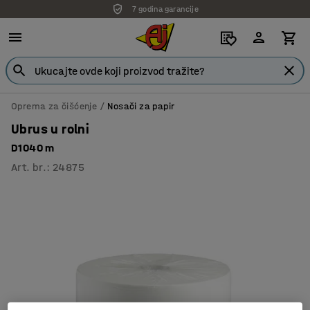
7 godina garancije
Oprema za čišćenje
Nosači za papir
Ubrus u rolni
D1040 m
Art. br.
:
24875