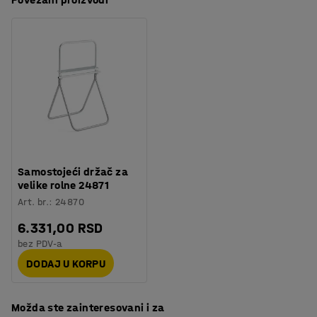
Samostojeći držač za
velike rolne 24871
Art. br.
:
24870
6.331,00 RSD
bez PDV-a
DODAJ U KORPU
Možda ste zainteresovani i za