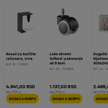
Nosač za kućište
Lako okretni
Dugački
računara, crna
točkovi: pakovanje
ključeve
od 5 kom
300x24
Art. br.
:
13992
Art. br.
:
114565
Art. br.
:
1
4.941,00 RSD
1.137,00 RSD
2.465
bez PDV-a
bez PDV-a
bez PDV-
DODAJ U KORPU
DODAJ U KORPU
DODAJ