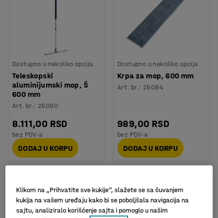
Dostupno u nekoliko opcija
Dostupno u nekoliko opcija
Teleskopski
Krpa za mop, 600 mm
aluminijumski mop, Š
Art. br.
:
25084
600 mm
Art. br.
:
25090
8.111,00 RSD
989,00 RSD
bez PDV-a
bez PDV-a
DODAJ U KORPU
DODAJ U KORPU
Klikom na „Prihvatite sve kukije“, slažete se sa čuvanjem
kukija na vašem uređaju kako bi se poboljšala navigacija na
sajtu, analiziralo korišćenje sajta i pomoglo u našim