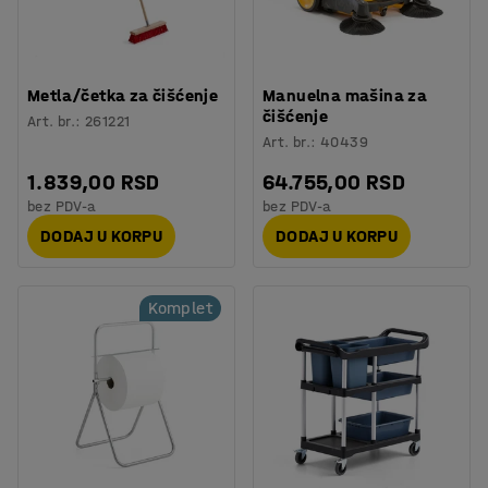
Metla/četka za čišćenje
Manuelna mašina za
čišćenje
Art. br.
:
261221
Art. br.
:
40439
1.839,00 RSD
64.755,00 RSD
bez PDV-a
bez PDV-a
DODAJ U KORPU
DODAJ U KORPU
Komplet