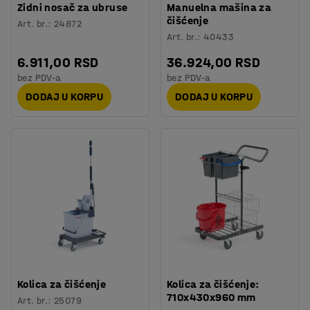
Zidni nosač za ubruse
Manuelna mašina za
čišćenje
Art. br.
:
24872
Art. br.
:
40433
6.911,00 RSD
36.924,00 RSD
bez PDV-a
bez PDV-a
DODAJ U KORPU
DODAJ U KORPU
Kolica za čišćenje
Kolica za čišćenje:
710x430x960 mm
Art. br.
:
25079