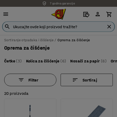
7 godina garancije
Sortiranje otpadaka i čišćenje
Oprema za čišćenje
Oprema za čišćenje
Četke
(3)
Kolica za čišćenje
(6)
Nosači za papir
(6)
Orm
Filter
Sortiraj
20 proizvoda