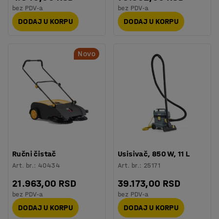
bez PDV-a
bez PDV-a
DODAJ U KORPU
DODAJ U KORPU
Novo
Ručni čistač
Usisivač, 850 W, 11 L
Art. br.
:
40434
Art. br.
:
25171
21.963,00 RSD
39.173,00 RSD
bez PDV-a
bez PDV-a
DODAJ U KORPU
DODAJ U KORPU