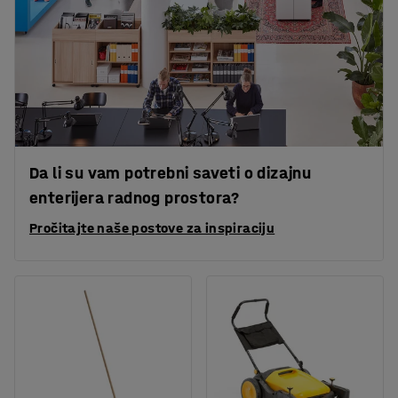
Da li su vam potrebni saveti o dizajnu
enterijera radnog prostora?
Pročitajte naše postove za inspiraciju