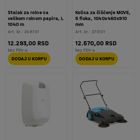
Stalak za rolne sa
Kolica za čišćenje MOVE,
velikom rolnom papira, L
5 fioka, 1040x460x910
1040 m
mm
Art. br.
:
248701
Art. br.
:
270131
12.293,00 RSD
12.570,00 RSD
bez PDV-a
bez PDV-a
DODAJ U KORPU
DODAJ U KORPU