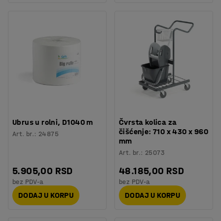
Ubrus u rolni, D1040 m
Čvrsta kolica za
čišćenje: 710 x 430 x 960
Art. br.
:
24875
mm
Art. br.
:
25073
5.905,00 RSD
48.185,00 RSD
bez PDV-a
bez PDV-a
DODAJ U KORPU
DODAJ U KORPU