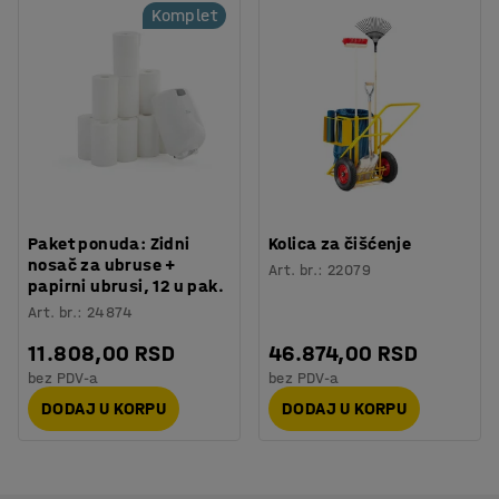
Komplet
Paket ponuda: Zidni
Kolica za čišćenje
nosač za ubruse +
Art. br.
:
22079
papirni ubrusi, 12 u pak.
Art. br.
:
24874
11.808,00 RSD
46.874,00 RSD
bez PDV-a
bez PDV-a
DODAJ U KORPU
DODAJ U KORPU