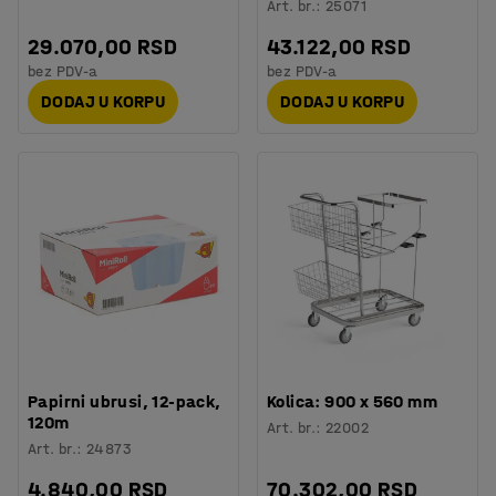
Art. br.
:
25071
29.070,00 RSD
43.122,00 RSD
bez PDV-a
bez PDV-a
DODAJ U KORPU
DODAJ U KORPU
Papirni ubrusi, 12-pack,
Kolica: 900 x 560 mm
120m
Art. br.
:
22002
Art. br.
:
24873
4.840,00 RSD
70.302,00 RSD