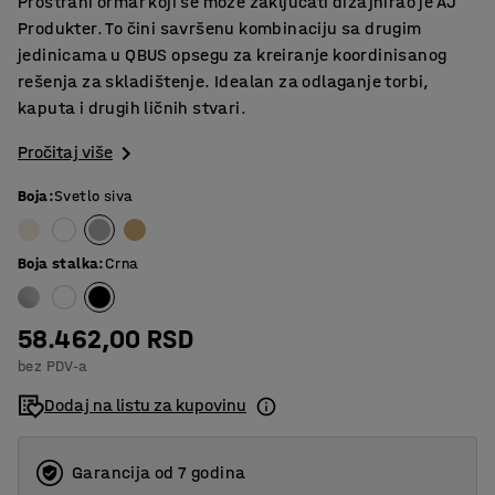
Prostrani ormar koji se može zaključati dizajnirao je AJ
Produkter. To čini savršenu kombinaciju sa drugim
jedinicama u QBUS opsegu za kreiranje koordinisanog
rešenja za skladištenje. Idealan za odlaganje torbi,
kaputa i drugih ličnih stvari.
Pročitaj više
Boja
:
Svetlo siva
Boja stalka
:
Crna
58.462,00 RSD
bez PDV-a
Dodaj na listu za kupovinu
Garancija od 7 godina