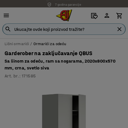
7 godina garancije
Lični ormarići
Ormarići za odeću
Garderober na zaključavanje QBUS
Sa šinom za odeću, ram sa nogarama, 2020x800x570
mm, crna, svetlo siva
Art. br.
:
171585