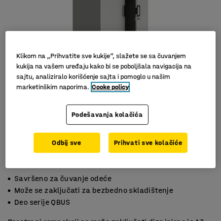
Klikom na „Prihvatite sve kukije“, slažete se sa čuvanjem
kukija na vašem uređaju kako bi se poboljšala navigacija na
sajtu, analiziralo korišćenje sajta i pomoglo u našim
marketinškim naporima.
Cooke policy
Podešavanja kolačića
Odbij sve
Prihvati sve kolačiće
Savršeno za čuvanje odeće
Može se zaključati za bezbedno skladištenje
Deo serije QBUS