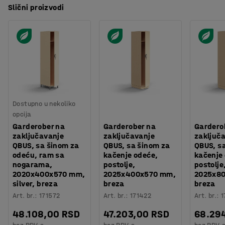
Slični proizvodi
Dostupno u nekoliko
opcija
Garderober na
Garderober na
Gardero
zaključavanje
zaključavanje
zaključ
QBUS, sa šinom za
QBUS, sa šinom za
QBUS, s
odeću, ram sa
kačenje odeće,
kačenje
nogarama,
postolje,
postolje
2020x400x570 mm,
2025x400x570 mm,
2025x8
silver, breza
breza
breza
Art. br.
:
171572
Art. br.
:
171422
Art. br.
:
1
48.108,00 RSD
47.203,00 RSD
68.29