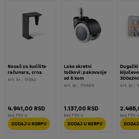
Nosač za kućište
Lako okretni
Dugački
računara, crna
točkovi: pakovanje
ključeve
od 5 kom
300x24
Art. br.
:
13992
Art. br.
:
114565
Art. br.
:
1
4.941,00 RSD
1.137,00 RSD
2.465
bez PDV-a
bez PDV-a
bez PDV-
DODAJ U KORPU
DODAJ U KORPU
DODAJ