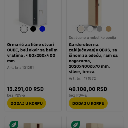
Dostupno u nekoliko opcija
Ormarić za lične stvari
Garderober na
CUBE, beli okvir sa belim
zaključavanje QBUS, sa
vratima, 450x250x400
šinom za odeću, ram sa
mm
nogarama,
2020x400x570 mm,
Art. br.
:
101251
silver, breza
Art. br.
:
171572
13.291,00 RSD
48.108,00 RSD
bez PDV-a
bez PDV-a
DODAJ U KORPU
DODAJ U KORPU