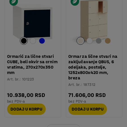
Ormarić za lične stvari
Ormar za lične stvari na
CUBE, beli okvir sa crnim
zaključavanje QBUS, 6
vratima, 270x270x350
odeljaka, postolje,
mm
1252x800x420 mm,
breza
Art. br.
:
101223
Art. br.
:
187312
10.938,00 RSD
71.606,00 RSD
bez PDV-a
bez PDV-a
DODAJ U KORPU
DODAJ U KORPU