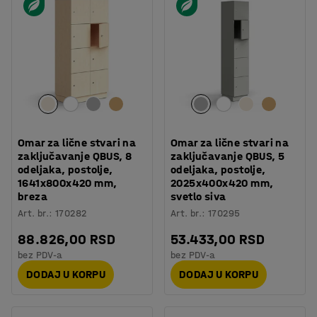
Omar za lične stvari na
Omar za lične stvari na
zaključavanje QBUS, 8
zaključavanje QBUS, 5
odeljaka, postolje,
odeljaka, postolje,
1641x800x420 mm,
2025x400x420 mm,
breza
svetlo siva
Art. br.
:
170282
Art. br.
:
170295
88.826,00 RSD
53.433,00 RSD
bez PDV-a
bez PDV-a
DODAJ U KORPU
DODAJ U KORPU