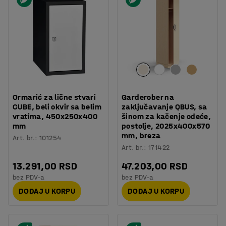
Ormarić za lične stvari
Garderober na
CUBE, beli okvir sa belim
zaključavanje QBUS, sa
vratima, 450x250x400
šinom za kačenje odeće,
mm
postolje, 2025x400x570
mm, breza
Art. br.
:
101254
Art. br.
:
171422
13.291,00 RSD
47.203,00 RSD
bez PDV-a
bez PDV-a
DODAJ U KORPU
DODAJ U KORPU