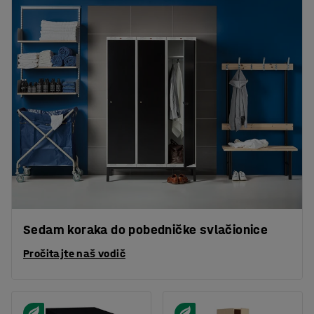
Sedam koraka do pobedničke svlačionice
Pročitajte naš vodič