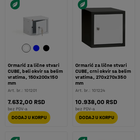
Ormarić za lične stvari
Ormarić za lične stvari
CUBE, beli okvir sa belim
CUBE, crni okvir sa belim
vratima, 150x200x150
vratima, 270x270x350
mm
mm
Art. br.
:
101201
Art. br.
:
101224
7.632,00 RSD
10.938,00 RSD
bez PDV-a
bez PDV-a
DODAJ U KORPU
DODAJ U KORPU