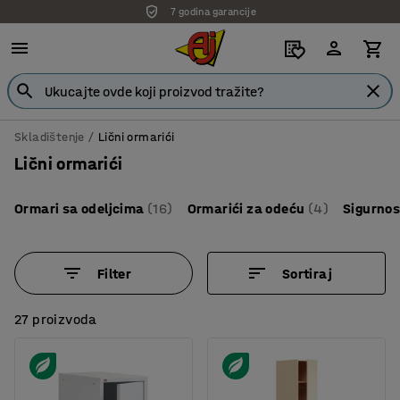
7 godina garancije
Skladištenje
Lični ormarići
Lični ormarići
Ormari sa odeljcima
(16)
Ormarići za odeću
(4)
Sigurnos
Filter
Sortiraj
27 proizvoda