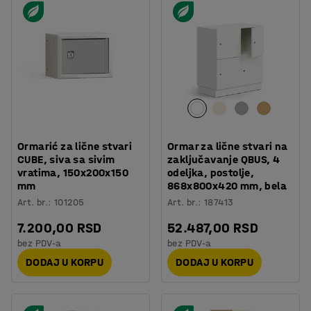
Ormarić za lične stvari
Ormar za lične stvari na
CUBE, siva sa sivim
zaključavanje QBUS, 4
vratima, 150x200x150
odeljka, postolje,
mm
868x800x420 mm, bela
Art. br.
:
101205
Art. br.
:
187413
7.200,00 RSD
52.487,00 RSD
bez PDV-a
bez PDV-a
DODAJ U KORPU
DODAJ U KORPU