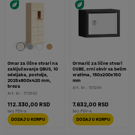
Omar za lične stvari na
Ormarić za lične stvari
zaključavanje QBUS, 10
CUBE, crni okvir sa belim
odeljaka, postolje,
vratima, 150x200x150
2025x800x420 mm,
mm
breza
Art. br.
:
101204
Art. br.
:
170302
112.330,00 RSD
7.632,00 RSD
bez PDV-a
bez PDV-a
DODAJ U KORPU
DODAJ U KORPU