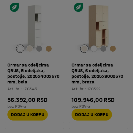
Ormar sa odeljcima
Ormar sa odeljcima
QBUS, 5 odeljaka,
QBUS, 6 odeljaka,
postolje, 2025x400x570
postolje, 2025x800x570
mm, bela
mm, breza
Art. br.
:
170343
Art. br.
:
170322
56.392,00 RSD
109.946,00 RSD
bez PDV-a
bez PDV-a
DODAJ U KORPU
DODAJ U KORPU