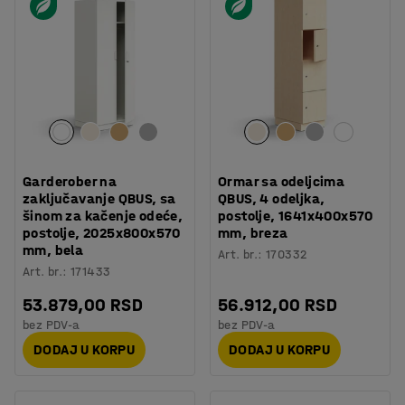
Garderober na
Ormar sa odeljcima
zaključavanje QBUS, sa
QBUS, 4 odeljka,
šinom za kačenje odeće,
postolje, 1641x400x570
postolje, 2025x800x570
mm, breza
mm, bela
Art. br.
:
170332
Art. br.
:
171433
53.879,00 RSD
56.912,00 RSD
bez PDV-a
bez PDV-a
DODAJ U KORPU
DODAJ U KORPU