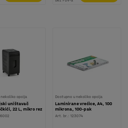
bez PDV-a
nekoliko opcija
Dostupno u nekoliko opcija
jski uništavač
Laminirane vrećice, A4, 100
čkići, 22 L, mikro rez
mikrona, 100-pak
6002
Art. br.
:
123074