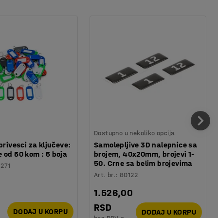
Dostupno u nekoliko opcija
privesci za ključeve:
Samolepljive 3D nalepnice sa
 od 50 kom : 5 boja
brojem, 40x20mm, brojevi 1-
50. Crne sa belim brojevima
1271
Art. br.
:
80122
1.526,00
RSD
DODAJ U KORPU
DODAJ U KORPU