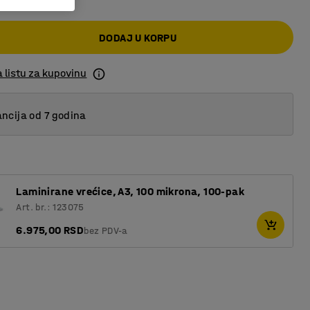
DODAJ U KORPU
 listu za kupovinu
ncija od 7 godina
Laminirane vrećice, A3, 100 mikrona, 100-pak
Art. br.: 123075
6.975,00 RSD
bez PDV-a