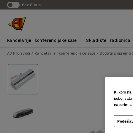
bez PDV-a
Kancelarije i konferencijske sale
Skladište i radionica
AJ Proizvodi
Kancelarije i konferencijske sale
Dodatna oprema z
Klikom na 
poboljšala
naporima.
Podešav