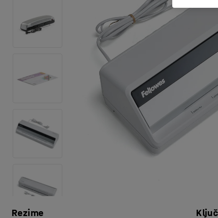
Rezime
Klju