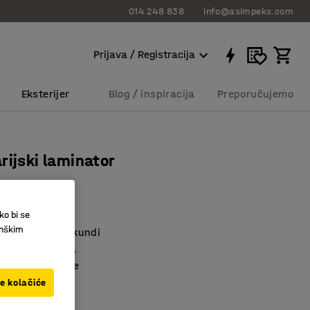
014 248 838
info@asimpeks.com
Prijava / Registracija
Eksterijer
Blog / inspiracija
Preporučujemo
rijski laminator
3073
ko bi se
inškim
grevanja 60 sekundi
 80-125 mikrona
o isključivanje
ve kolačiće
,00 RSD