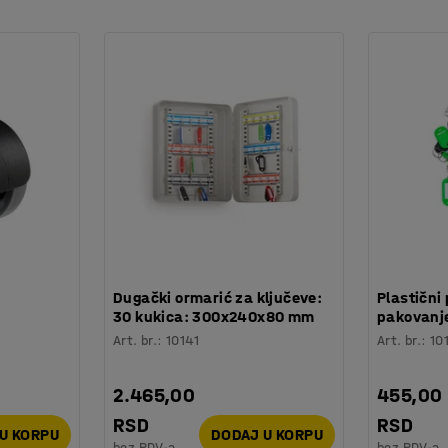
je laminator bio neaktivan 30 minuta,
:
Dugački ormarić za ključeve:
Plastični 
30 kukica: 300x240x80 mm
pakovanje
Art. br.
:
10141
Art. br.
:
10
2.465,00
455,00
RSD
RSD
U KORPU
DODAJ U KORPU
bez PDV-a
bez PDV-a