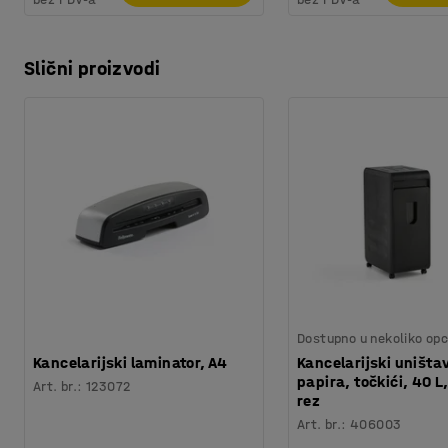
Slični proizvodi
Dostupno u nekoliko opc
Kancelarijski laminator, A4
Kancelarijski uništa
papira, točkići, 40 L
Art. br.
:
123072
rez
Art. br.
:
406003