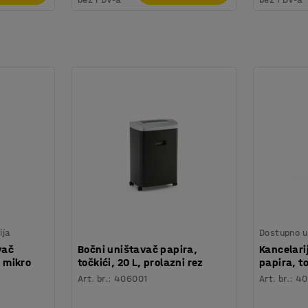
ija
Dostupno u 
vač
Bočni uništavač papira,
Kancelari
, mikro
točkići, 20 L, prolazni rez
papira, to
Art. br.
:
406001
Art. br.
:
40