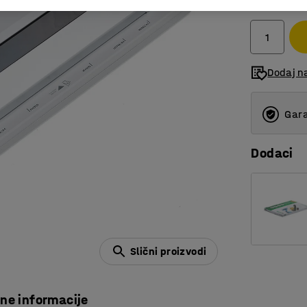
bez PDV-a
Dodaj na
Gara
Dodaci
Slični proizvodi
čne informacije