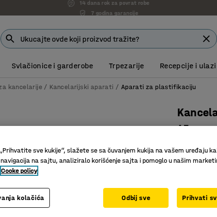
7 godina garancije
Svlačionice i garderobe
Trpezarije
Recepcije i ulazi
a kancelarije
Kancelarijski aparati
Aparati za plastifikaciju
Kancela
A3
Art. br.
:
12
„Prihvatite sve kukije“, slažete se sa čuvanjem kukija na vašem uređaju ka
 navigacija na sajtu, analiziralo korišćenje sajta i pomoglo u našim market
Vreme za
Cooke policy
Laminati
Automatsk
anja kolačića
Odbij sve
Prihvati s
34.961