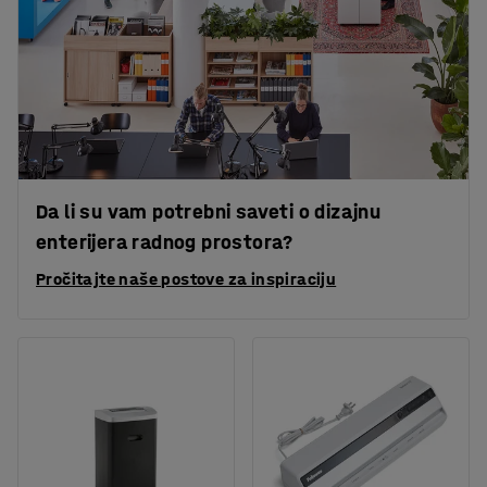
Da li su vam potrebni saveti o dizajnu
enterijera radnog prostora?
Pročitajte naše postove za inspiraciju