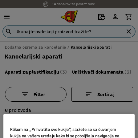
14 dana rok za povrat robe
Dodatna oprema za kancelarije
Kancelarijski aparati
Kancelarijski aparati
Aparati za plastifikaciju
(3)
Uništivači dokumenata
(3)
Filter
Sortiraj
6 proizvoda
Klikom na „Prihvatite sve kukije“, slažete se sa čuvanjem
kukija na vašem uređaju kako bi se poboljšala navigacija na