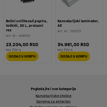
Bočni uništavač papira,
Kancelarijski laminator,
točkići, 20 L, prolazni
A3
rez
Art. br.
:
123073
Art. br.
:
406001
23.204,00 RSD
34.961,00 RSD
bez PDV-a
bez PDV-a
DODAJ U KORPU
DODAJ U KORPU
Pogledajte i ove kategorije
Kancelarijske stolice
Oprema za enterijer