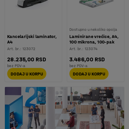
Dostupno u nekoliko opcija
Kancelarijski laminator,
Laminirane vrećice, A4,
A4
100 mikrona, 100-pak
Art. br.
:
123072
Art. br.
:
123074
28.235,00 RSD
3.486,00 RSD
bez PDV-a
bez PDV-a
DODAJ U KORPU
DODAJ U KORPU