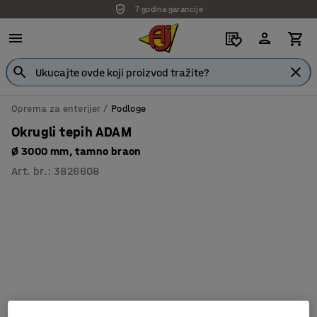
7 godina garancije
Oprema za enterijer
Podloge
Okrugli tepih ADAM
Ø 3000 mm, tamno braon
Art. br.
:
3826608