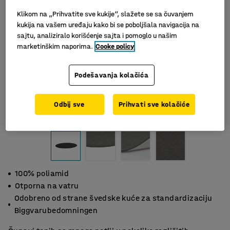
Klikom na „Prihvatite sve kukije“, slažete se sa čuvanjem
kukija na vašem uređaju kako bi se poboljšala navigacija na
sajtu, analiziralo korišćenje sajta i pomoglo u našim
marketinškim naporima.
Cooke policy
Podešavanja kolačića
Odbij sve
Prihvati sve kolačiće
Slični proizvodi
100% poliamid
Otporna na vatru
Odobreno od strane švedske kuće za standardizaciju
Biggvarubedomningen