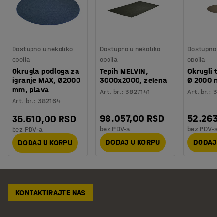
Dostupno u nekoliko
Dostupno u nekoliko
Dostupno 
opcija
opcija
opcija
Okrugla podloga za
Tepih MELVIN,
Okrugli 
igranje MAX, Ø2000
3000x2000, zelena
Ø 2000 
mm, plava
Art. br.
:
3827141
Art. br.
:
3
Art. br.
:
382164
98.057,00 RSD
52.26
35.510,00 RSD
bez PDV-a
bez PDV-
bez PDV-a
DODAJ U KORPU
DODAJ
DODAJ U KORPU
KONTAKTIRAJTE NAS