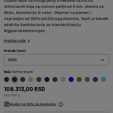
Čupavi tepih sa mnogo petlji u nekoliko različitih,
stilizovanih boja sa visinom petlje od 3 mm. Idealno za
školu, kancelariju ili salon. Otporan na plamen i
napravljen od 100% izdržljivog poliamida. Tepih je takođe
odobrila švedska kuća za standardizaciju
Biggvarubedomningen.
Pročitaj više
Prečnik (mm)
3000
Boja
:
Tamno braon
2000
2500
108.313,00 RSD
3000
bez PDV-a
3500
Dodaj na listu za kupovinu