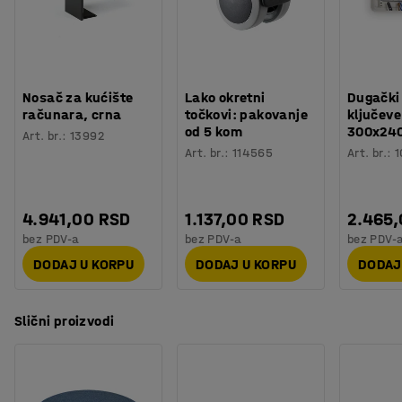
Uskladite svoj dekor ili unesite kontrast bojama.
Birajte boju iz mirne i prirodne palete boja.
Nosač za kućište
Lako okretni
Dugački
računara, crna
točkovi: pakovanje
ključeve
od 5 kom
300x24
Art. br.
:
13992
Art. br.
:
114565
Art. br.
:
1
4.941,00 RSD
1.137,00 RSD
2.465
bez PDV-a
bez PDV-a
bez PDV-
DODAJ U KORPU
DODAJ U KORPU
DODAJ
Slični proizvodi