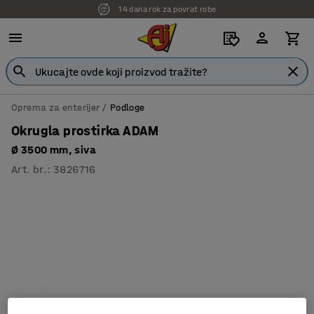
14 dana rok za povrat robe
7 godina garancije
Oprema za enterijer
Podloge
Okrugla prostirka ADAM
Ø 3500 mm, siva
Art. br.
:
3826716