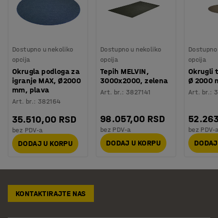
Dostupno u nekoliko
Dostupno u nekoliko
Dostupno 
opcija
opcija
opcija
Okrugla podloga za
Tepih MELVIN,
Okrugli 
igranje MAX, Ø2000
3000x2000, zelena
Ø 2000 
mm, plava
Art. br.
:
3827141
Art. br.
:
3
Art. br.
:
382164
98.057,00 RSD
52.26
35.510,00 RSD
bez PDV-a
bez PDV-
bez PDV-a
DODAJ U KORPU
DODAJ
DODAJ U KORPU
KONTAKTIRAJTE NAS