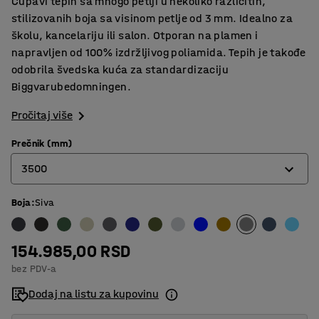
Čupavi tepih sa mnogo petlji u nekoliko različitih,
stilizovanih boja sa visinom petlje od 3 mm. Idealno za
školu, kancelariju ili salon. Otporan na plamen i
napravljen od 100% izdržljivog poliamida. Tepih je takođe
odobrila švedska kuća za standardizaciju
Biggvarubedomningen.
Pročitaj više
Prečnik (mm)
3500
Boja
:
Siva
2000
2500
154.985,00 RSD
3000
bez PDV-a
3500
Dodaj na listu za kupovinu