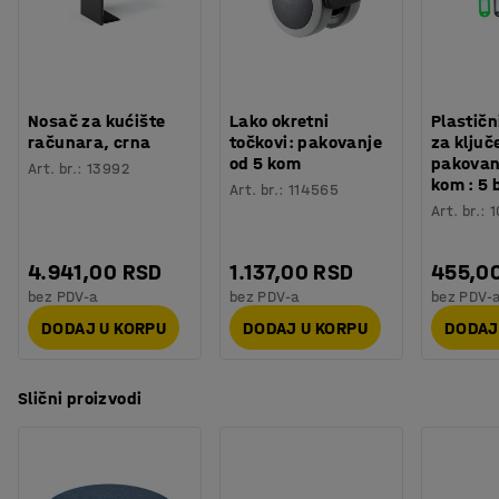
Uskladite svoj dekor ili unesite kontrast bojama.
Birajte boju iz mirne i prirodne palete boja.
Nosač za kućište
Lako okretni
Plastičn
računara, crna
točkovi: pakovanje
za ključ
od 5 kom
pakovan
Art. br.
:
13992
kom : 5 
Art. br.
:
114565
Art. br.
:
1
4.941,00 RSD
1.137,00 RSD
455,0
bez PDV-a
bez PDV-a
bez PDV-
DODAJ U KORPU
DODAJ U KORPU
DODAJ
Slični proizvodi