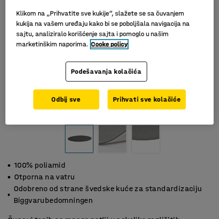
Klikom na „Prihvatite sve kukije“, slažete se sa čuvanjem
kukija na vašem uređaju kako bi se poboljšala navigacija na
sajtu, analiziralo korišćenje sajta i pomoglo u našim
marketinškim naporima.
Cooke policy
Podešavanja kolačića
Odbij sve
Prihvati sve kolačiće
100% poliamid
Otporna na vatru
Odobreno od strane švedske kuće za standardizaciju
Biggvarubedomningen