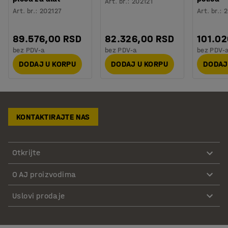
Art. br.
:
202121
Art. br.
:
202127
Art. br.
:
2
89.576,00 RSD
82.326,00 RSD
101.02
bez PDV-a
bez PDV-a
bez PDV-
DODAJ U KORPU
DODAJ U KORPU
DODAJ
KONTAKTIRAJTE NAS
Otkrijte
O AJ proizvodima
Uslovi prodaje