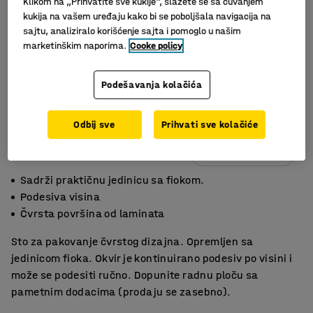
Klikom na „Prihvatite sve kukije“, slažete se sa čuvanjem
kukija na vašem uređaju kako bi se poboljšala navigacija na
sajtu, analiziralo korišćenje sajta i pomoglo u našim
marketinškim naporima.
Cooke policy
Podešavanja kolačića
Odbij sve
Prihvati sve kolačiće
Slični proizvodi
Sadrži praktičnu jedinicu sa fiokom.
Podesiva visina
Čvrsta površina od laminata
Sto za pakovanje čvrstog dizajna. Opremljen sa
jedinicom fioka. Okvir je kontinuirano podesiv po visini i
može se podesiti ručno. Dopunite radnu ploču sa
pametnim dodacima (prodaju se zasebno).