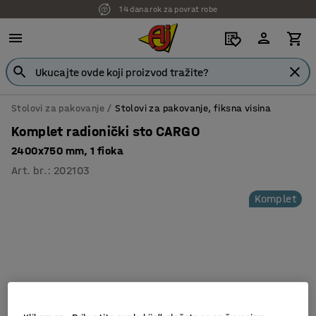
14 dana rok za povrat robe
Stolovi za pakovanje
Stolovi za pakovanje, fiksna visina
Komplet radionički sto CARGO
2400x750 mm, 1 fioka
Art. br.
:
202103
Komplet