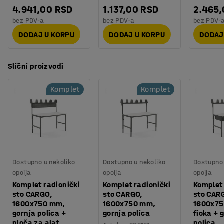
4.941,00 RSD
1.137,00 RSD
2.465
bez PDV-a
bez PDV-a
bez PDV-
DODAJ U KORPU
DODAJ U KORPU
DODAJ
Slični proizvodi
Komplet
Komplet
Dostupno u nekoliko
Dostupno u nekoliko
Dostupno 
opcija
opcija
opcija
Komplet radionički
Komplet radionički
Komplet 
sto CARGO,
sto CARGO,
sto CAR
1600x750 mm,
1600x750 mm,
1600x75
gornja polica +
gornja polica
fioka + 
ploča za alat
polica