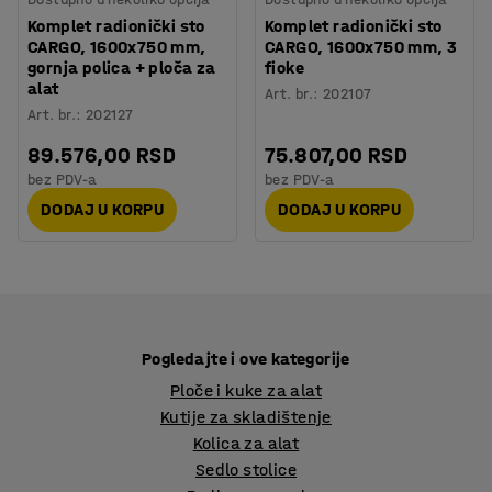
Komplet radionički sto
Komplet radionički sto
CARGO, 1600x750 mm,
CARGO, 1600x750 mm, 3
gornja polica + ploča za
fioke
alat
Art. br.
:
202107
Art. br.
:
202127
89.576,00 RSD
75.807,00 RSD
bez PDV-a
bez PDV-a
DODAJ U KORPU
DODAJ U KORPU
Pogledajte i ove kategorije
Ploče i kuke za alat
Kutije za skladištenje
Kolica za alat
Sedlo stolice