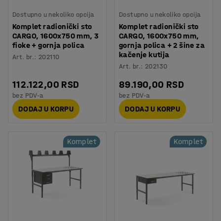
Dostupno u nekoliko opcija
Dostupno u nekoliko opcija
Komplet radionički sto
Komplet radionički sto
CARGO, 1600x750 mm, 3
CARGO, 1600x750 mm,
fioke + gornja polica
gornja polica + 2 šine za
kačenje kutija
Art. br.
:
202110
Art. br.
:
202130
112.122,00 RSD
89.190,00 RSD
bez PDV-a
bez PDV-a
DODAJ U KORPU
DODAJ U KORPU
Komplet
Komplet