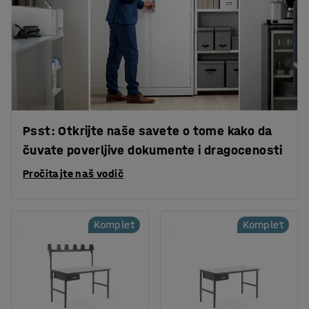
Psst: Otkrijte naše savete o tome kako da
čuvate poverljive dokumente i dragocenosti
Pročitajte naš vodič
Komplet
Komplet