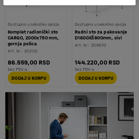
Dostupno u nekoliko opcija
Dostupno u nekoliko opcija
Komplet radionički sto
Radni sto za pakovanje
CARGO, 2000x750 mm,
D1600XŠ800mm, sivi
gornja polica
Art. br.
:
209832
Art. br.
:
202122
86.559,00 RSD
144.220,00 RSD
bez PDV-a
bez PDV-a
DODAJ U KORPU
DODAJ U KORPU