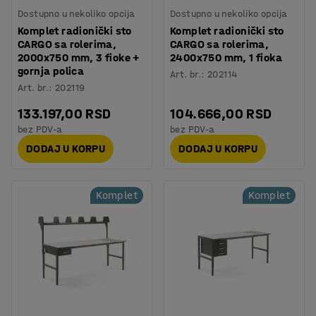
Dostupno u nekoliko opcija
Dostupno u nekoliko opcija
Komplet radionički sto
Komplet radionički sto
CARGO sa rolerima,
CARGO sa rolerima,
2000x750 mm, 3 fioke +
2400x750 mm, 1 fioka
gornja polica
Art. br.
:
202114
Art. br.
:
202119
133.197,00 RSD
104.666,00 RSD
bez PDV-a
bez PDV-a
DODAJ U KORPU
DODAJ U KORPU
Komplet
Komplet