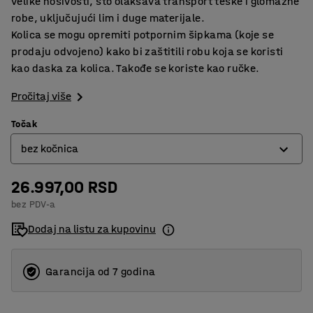
velike nosivosti, što olakšava transport teške i glomazne
robe, uključujući lim i duge materijale.
Kolica se mogu opremiti potpornim šipkama (koje se
prodaju odvojeno) kako bi zaštitili robu koja se koristi
kao daska za kolica. Takođe se koriste kao ručke.
Pročitaj više
Točak
bez kočnica
26.997,00 RSD
bez kočnica
bez PDV-a
sa kočnicama
Dodaj na listu za kupovinu
Garancija od 7 godina