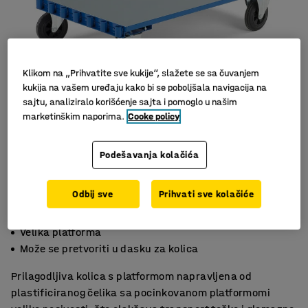
Klikom na „Prihvatite sve kukije“, slažete se sa čuvanjem
kukija na vašem uređaju kako bi se poboljšala navigacija na
sajtu, analiziralo korišćenje sajta i pomoglo u našim
marketinškim naporima.
Cooke policy
Podešavanja kolačića
Odbij sve
Prihvati sve kolačiće
Kapacitet 600 kg
Velika platforma
Može se pretvoriti u dasku za kolica
Prilagodljiva kolica s platformom napravljena od
plastificiranog čelika sa pocinkovanom platformomi