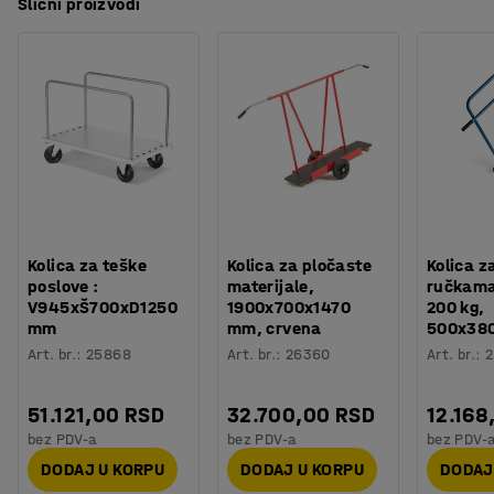
Slični proizvodi
Kolica za teške
Kolica za pločaste
Kolica z
poslove :
materijale,
ručkama
V945xŠ700xD1250
1900x700x1470
200 kg,
mm
mm, crvena
500x38
Art. br.
:
25868
Art. br.
:
26360
Art. br.
:
2
51.121,00 RSD
32.700,00 RSD
12.168
bez PDV-a
bez PDV-a
bez PDV-
DODAJ U KORPU
DODAJ U KORPU
DODAJ