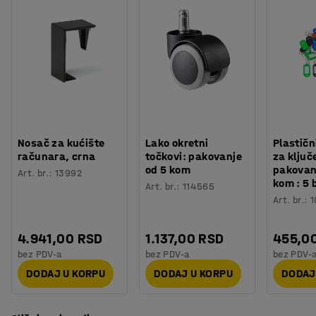
Nosač za kućište
Lako okretni
Plastičn
računara, crna
točkovi: pakovanje
za ključ
od 5 kom
pakovan
Art. br.
:
13992
kom : 5 
Art. br.
:
114565
Art. br.
:
1
4.941,00 RSD
1.137,00 RSD
455,0
bez PDV-a
bez PDV-a
bez PDV-
DODAJ U KORPU
DODAJ U KORPU
DODAJ