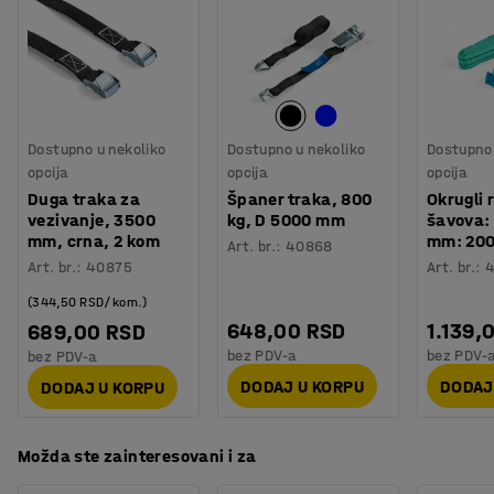
rukovanje materijalom držeći robu na svom mestu na
Točak
:
bez kočnica
platformi.
Tip točka
:
2 fiksna točka, 2 okretna točka
Podupirače za podršku možete koristiti i kao ručke.
Tip gume
:
Tvrda guma
Dimenzije otvora
:
105x75-80
mm
Kolica su napravljena od plastificiranog metala sa
Preporučen broj osoba potrebnih za montažu
:
1
pocinkovanom platformom za utovar. Opremljen je sa
Dostupno u nekoliko
Dostupno u nekoliko
Dostupno 
Orijentaciono vreme potrebno za montažu
:
10
Min
dva fiksna točka i dva okretna točka.
opcija
opcija
opcija
Težina
:
46,22
kg
Duga traka za
Španer traka, 800
Okrugli
Montaža
:
Potrebno je sklapanje
vezivanje, 3500
kg, D 5000 mm
šavova:
mm, crna, 2 kom
mm: 200
Art. br.
:
40868
Art. br.
:
40875
Art. br.
:
(344,50 RSD/kom.)
648,00 RSD
1.139,
689,00 RSD
bez PDV-a
bez PDV-
bez PDV-a
DODAJ U KORPU
DODAJ
DODAJ U KORPU
Možda ste zainteresovani i za