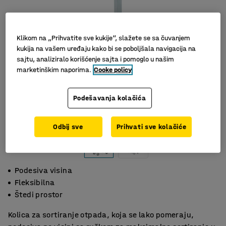
Klikom na „Prihvatite sve kukije“, slažete se sa čuvanjem
kukija na vašem uređaju kako bi se poboljšala navigacija na
sajtu, analiziralo korišćenje sajta i pomoglo u našim
marketinškim naporima.
Cooke policy
Podešavanja kolačića
Slični proizvodi
Odbij sve
Prihvati sve kolačiće
Podesiva visina
Fleksibilna
Štedi prostor
Kolica za sortiranje otpada, koja se lako pomeraju,