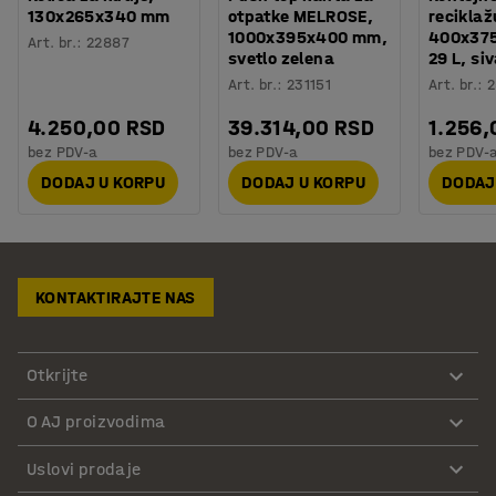
130x265x340 mm
otpatke MELROSE,
reciklaž
1000x395x400 mm,
400x37
Art. br.
:
22887
svetlo zelena
29 L, si
Art. br.
:
231151
Art. br.
:
4.250,00 RSD
39.314,00 RSD
1.256,
bez PDV-a
bez PDV-a
bez PDV-
DODAJ U KORPU
DODAJ U KORPU
DODAJ
KONTAKTIRAJTE NAS
Otkrijte
O AJ proizvodima
Uslovi prodaje