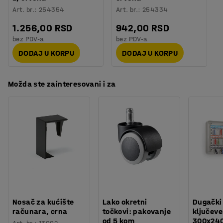
Art. br.
:
254354
Art. br.
:
254334
1.256,00 RSD
942,00 RSD
bez PDV-a
bez PDV-a
DODAJ U KORPU
DODAJ U KORPU
Možda ste zainteresovani i za
Nosač za kućište
Lako okretni
Dugački
računara, crna
točkovi: pakovanje
ključeve
od 5 kom
300x24