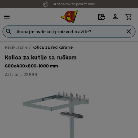
14 dana rok za povrat robe
7 godina garancije
Recikliranje
Kolica za recikliranje
Kolica za kutije sa ručkom
600x400x800-1000 mm
Art. br.
:
22883