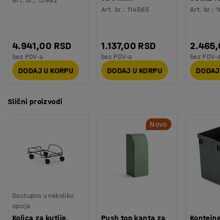
Art. br.
:
13992
Art. br.
:
114565
Art. br.
:
1
4.941,00 RSD
1.137,00 RSD
2.465
bez PDV-a
bez PDV-a
bez PDV-
DODAJ U KORPU
DODAJ U KORPU
DODAJ
Slični proizvodi
Novo
Dostupno u nekoliko
opcija
Kolica za kutije,
Push top kanta za
Kontejne