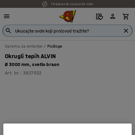
14 dana rok za povrat robe
Oprema za enterijer
Podloge
Okrugli tepih ALVIN
Ø 3000 mm, svetlo braon
Art. br.
:
3827022