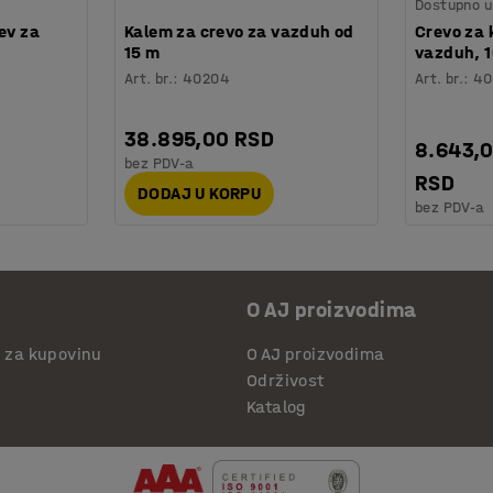
Dostupno u 
ev za
Kalem za crevo za vazduh od
Crevo za
15 m
vazduh, 
Art. br.
:
40204
Art. br.
:
40
38.895,00 RSD
8.643,
bez PDV-a
RSD
DODAJ U KORPU
bez PDV-a
O AJ proizvodima
i za kupovinu
O AJ proizvodima
Održivost
Katalog