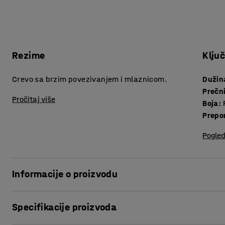
Rezime
Klju
Crevo sa brzim povezivanjem i mlaznicom.
Dužin
Prečn
Pročitaj više
Boja
:
Prepo
Pogled
Informacije o proizvodu
Zavojnica creva sa brzim povezivanjem i mlaznicom.Crevo 
Specifikacije proizvoda
nikakav prostor kada nije u upotrebi i vrati se u svoj izvorn