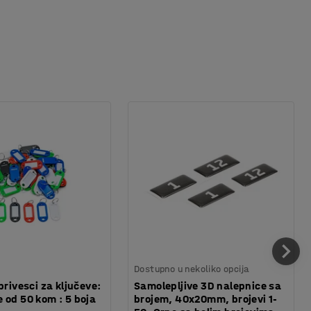
Dostupno u nekoliko opcija
privesci za ključeve:
Samolepljive 3D nalepnice sa
 od 50 kom : 5 boja
brojem, 40x20mm, brojevi 1-