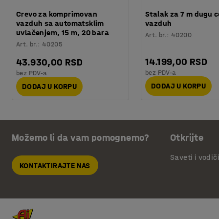
Crevo za komprimovan
Stalak za 7 m dugu c
vazduh sa automatsklim
vazduh
uvlačenjem, 15 m, 20 bara
Art. br.
:
40200
Art. br.
:
40205
14.199,00 RSD
43.930,00 RSD
bez PDV-a
bez PDV-a
DODAJ U KORPU
DODAJ U KORPU
Možemo li da vam pomognemo?
Otkrijte
Saveti i vodič
KONTAKTIRAJTE NAS