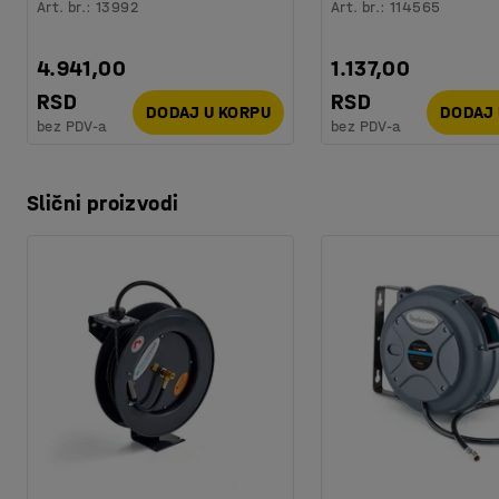
Art. br.
:
13992
Art. br.
:
114565
4.941,00
1.137,00
RSD
RSD
DODAJ U KORPU
DODAJ 
bez PDV-a
bez PDV-a
Slični proizvodi