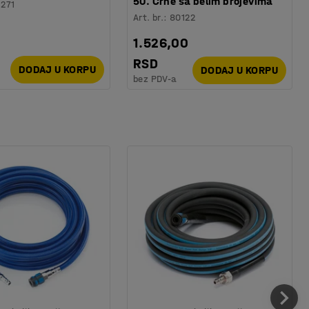
50. Crne sa belim brojevima
1271
Art. br.
:
80122
1.526,00
RSD
DODAJ U KORPU
DODAJ U KORPU
bez PDV-a