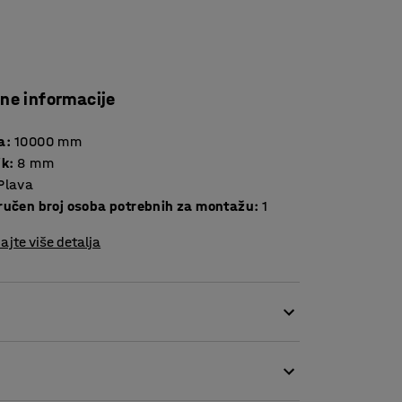
čne informacije
a
:
10000
mm
ik
:
8
mm
Plava
ručen broj osoba potrebnih za montažu
:
1
ajte više detalja
je mekano i rastezljivo.Zauzima gotovo
i oblik svaki put.