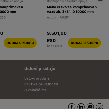
nekoliko opcija
Dostupno u nekoliko opcija
 komprimovan
Meko crevo za komprimovan
10000 mm
vazduh, 3/8", D 10000 mm
220
Art. br.
:
40251
00
9.501,00
RSD
DODAJ U KORPU
DODAJ U KORPU
bez PDV-a
Uslovi prodaje
Uslovi prodaje
Politika privatnosti
O kolačićima