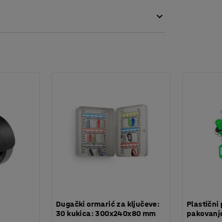
:
Dugački ormarić za ključeve:
Plastični 
30 kukica: 300x240x80 mm
pakovanje