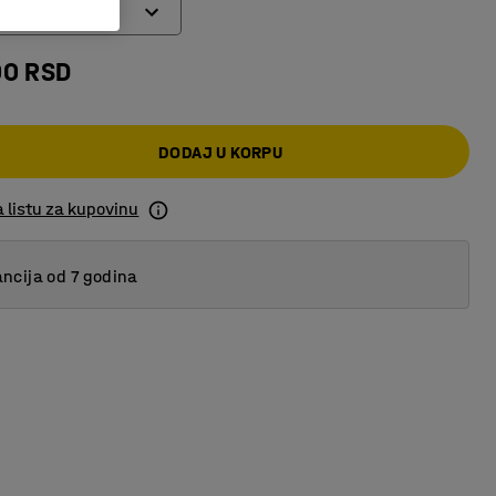
00 RSD
DODAJ U KORPU
 listu za kupovinu
ncija od 7 godina