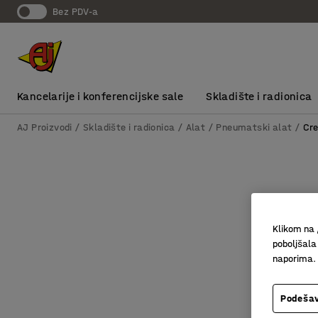
bez PDV-a
Kancelarije i konferencijske sale
Skladište i radionica
AJ Proizvodi
Skladište i radionica
Alat
Pneumatski alat
Cre
Klikom na 
poboljšala
naporima.
Podešav