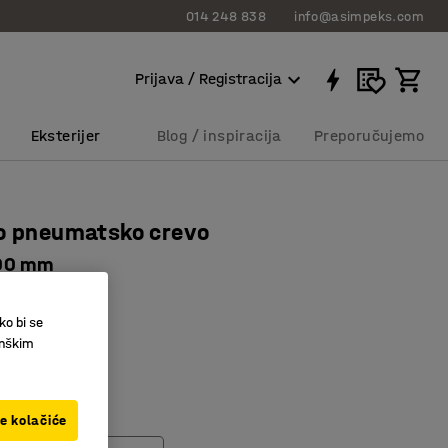
014 248 838
info@asimpeks.com
Prijava / Registracija
Eksterijer
Blog / inspiracija
Preporučujemo
o pneumatsko crevo
00 mm
245
ko bi se
8 mm
inškim
i mlaznica
stor
ve kolačiće