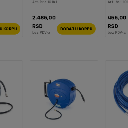
Art. br.
:
10141
Art. br.
:
10
2.465,00
455,00
RSD
RSD
U KORPU
DODAJ U KORPU
bez PDV-a
bez PDV-a