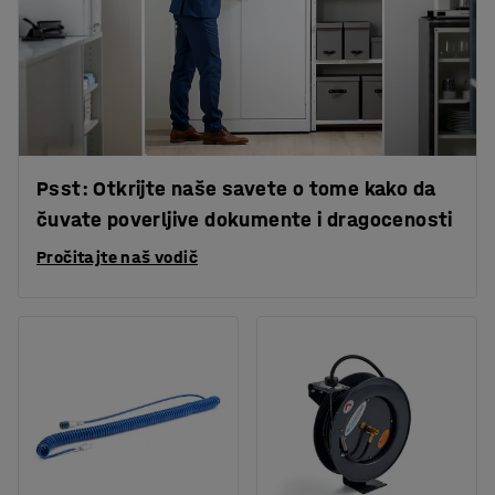
Psst: Otkrijte naše savete o tome kako da
čuvate poverljive dokumente i dragocenosti
Pročitajte naš vodič