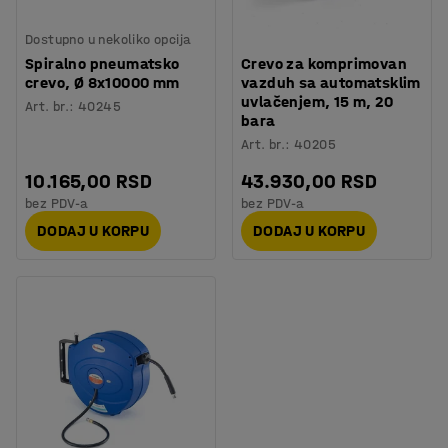
Dostupno u nekoliko opcija
Spiralno pneumatsko
Crevo za komprimovan
crevo, Ø 8x10000 mm
vazduh sa automatsklim
uvlačenjem, 15 m, 20
Art. br.
:
40245
bara
Art. br.
:
40205
10.165,00 RSD
43.930,00 RSD
bez PDV-a
bez PDV-a
DODAJ U KORPU
DODAJ U KORPU