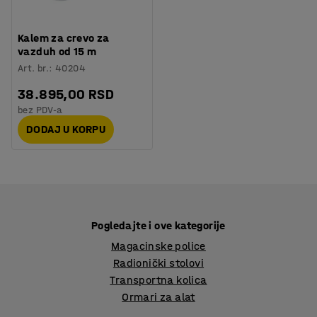
Kalem za crevo za
vazduh od 15 m
Art. br.
:
40204
38.895,00 RSD
bez PDV-a
DODAJ U KORPU
Pogledajte i ove kategorije
Magacinske police
Radionički stolovi
Transportna kolica
Ormari za alat