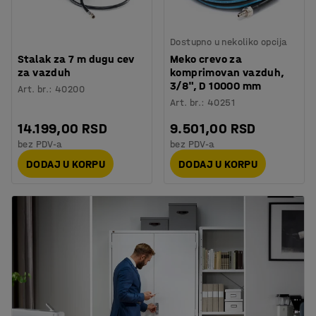
Dostupno u nekoliko opcija
Stalak za 7 m dugu cev
Meko crevo za
za vazduh
komprimovan vazduh,
3/8", D 10000 mm
Art. br.
:
40200
Art. br.
:
40251
14.199,00 RSD
9.501,00 RSD
bez PDV-a
bez PDV-a
DODAJ U KORPU
DODAJ U KORPU