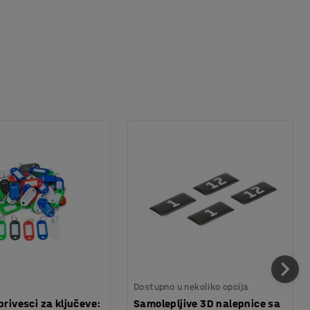
Dostupno u nekoliko opcija
privesci za ključeve:
Samolepljive 3D nalepnice sa