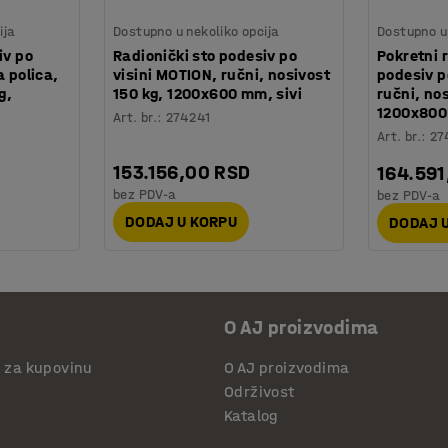
ija
Dostupno u nekoliko opcija
Dostupno u 
iv po
Radionički sto podesiv po
Pokretni 
a polica,
visini MOTION, ručni, nosivost
podesiv p
g,
150 kg, 1200x600 mm, sivi
ručni, nos
1200x800
Art. br.
:
274241
Art. br.
:
27
153.156,00 RSD
164.591
bez PDV-a
bez PDV-a
DODAJ U KORPU
DODAJ 
O AJ proizvodima
i za kupovinu
O AJ proizvodima
Održivost
Katalog