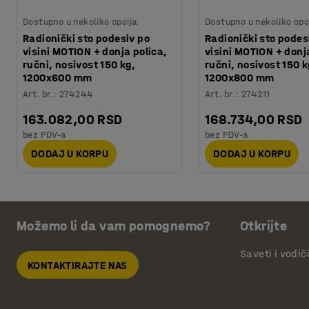
Dostupno u nekoliko opcija
Dostupno u nekoliko opc
Radionički sto podesiv po
Radionički sto podes
visini MOTION + donja polica,
visini MOTION + donj
ručni, nosivost 150 kg,
ručni, nosivost 150 k
1200x600 mm
1200x800 mm
Art. br.
:
274244
Art. br.
:
274211
163.082,00 RSD
168.734,00 RSD
bez PDV-a
bez PDV-a
DODAJ U KORPU
DODAJ U KORPU
Možemo li da vam pomognemo?
Otkrijte
Saveti i vodič
KONTAKTIRAJTE NAS