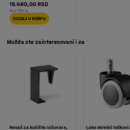
15.480,00 RSD
bez PDV-a
DODAJ U KORPU
Možda ste zainteresovani i za
Nosač za kućište računara,
Lako okretni točkovi