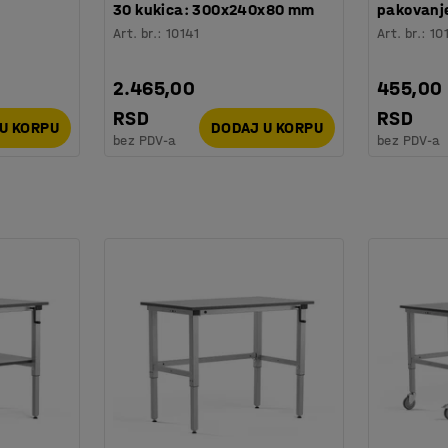
30 kukica: 300x240x80 mm
pakovanje
Art. br.
:
10141
Art. br.
:
10
2.465,00
455,00
RSD
RSD
U KORPU
DODAJ U KORPU
bez PDV-a
bez PDV-a