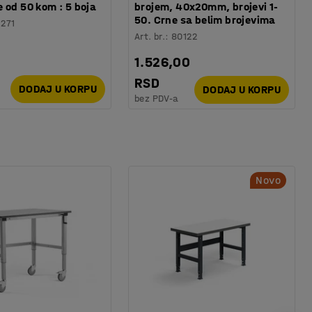
 od 50 kom : 5 boja
brojem, 40x20mm, brojevi 1-
50. Crne sa belim brojevima
1271
Art. br.
:
80122
1.526,00
RSD
DODAJ U KORPU
DODAJ U KORPU
bez PDV-a
Novo