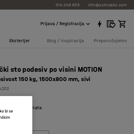
014 248 838
info@asimpeks.com
Prijava / Registracija
Eksterijer
Blog / inspiracija
Preporučujemo
čki sto podesiv po visini MOTION
osivost 150 kg, 1500x800 mm, sivi
4202
visina
izdržljivog laminata
ko bi se
ir
inškim