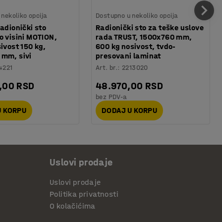
nekoliko opcija
Dostupno u nekoliko opcija
radionički sto
Radionički sto za teške uslove
o visini MOTION,
rada TRUST, 1500x760 mm,
ivost 150 kg,
600 kg nosivost, tvdo-
 mm, sivi
presovani laminat
4221
Art. br.
:
2213020
,00 RSD
48.970,00 RSD
bez PDV-a
U KORPU
DODAJ U KORPU
Uslovi prodaje
Uslovi prodaje
Politika privatnosti
O kolačićima