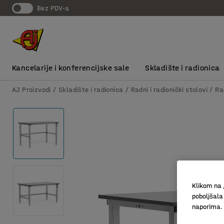
bez PDV-a
Kancelarije i konferencijske sale
Skladište i radionica
AJ Proizvodi
Skladište i radionica
Radni i radionički stolovi
Ra
Klikom na 
poboljšala
naporima.