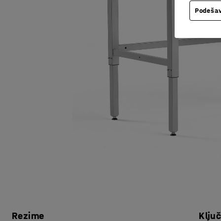
Podešav
Rezime
Klju