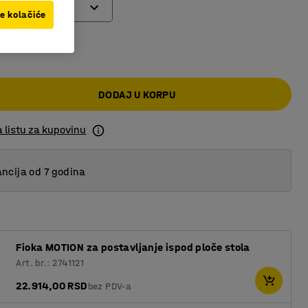
ve kolačiće
,00 RSD
DODAJ U KORPU
 listu za kupovinu
ncija od 7 godina
Fioka MOTION za postavljanje ispod ploče stola
Art. br.: 2741121
22.914,00 RSD
bez PDV-a