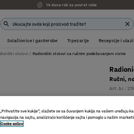
14 dana rok za povrat robe
Svlačionice i garderobe
Trpezarije
Recepcije i ulazi
dionički stolovi
Radionički stolovi sa ručnim podešavanjem visine
Radioni
Ručni, n
Art. br.
:
27
Podesiva 
Ploča od 
„Prihvatite sve kukije“, slažete se sa čuvanjem kukija na vašem uređaju ka
Čvrst okv
 navigacija na sajtu, analiziralo korišćenje sajta i pomoglo u našim market
Cooke policy
Dužina (mm)