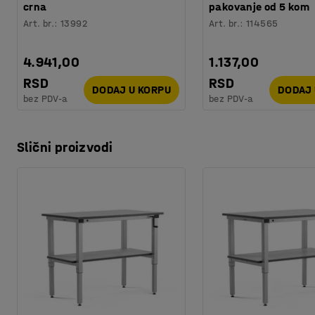
crna
pakovanje od 5 kom
Art. br.
:
13992
Art. br.
:
114565
4.941,00
1.137,00
RSD
RSD
DODAJ U KORPU
DODAJ 
bez PDV-a
bez PDV-a
Slični proizvodi