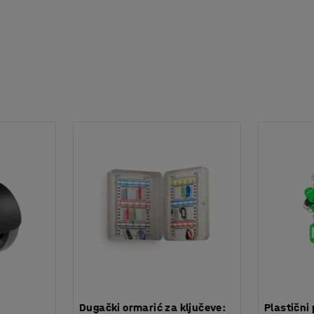
:
Dugački ormarić za ključeve:
Plastični 