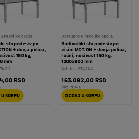
u nekoliko opcija
Dostupno u nekoliko opcija
ki sto podesiv po
Radionički sto podesiv po
OTION + donja polica,
visini MOTION + donja polica,
osivost 150 kg,
ručni, nosivost 150 kg,
00 mm
1200x600 mm
74211
Art. br.
:
274244
34,00 RSD
163.082,00 RSD
a
bez PDV-a
 U KORPU
DODAJ U KORPU