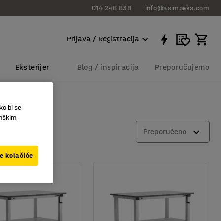
014 248 838
info@asimpeks.com
Prijava / Registracija
Eksterijer
Blog / inspiracija
Preporučujemo
ko bi se
inškim
Preporučeno
ve kolačiće