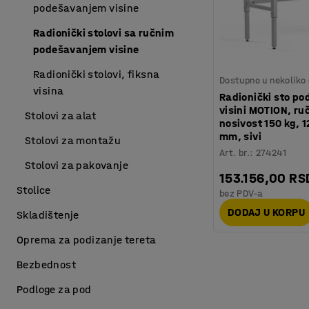
podešavanjem visine
Radionički stolovi sa ručnim
podešavanjem visine
Radionički stolovi, fiksna
Dostupno u nekoliko 
visina
Radionički sto po
visini MOTION, ruč
Stolovi za alat
nosivost 150 kg, 
mm, sivi
Stolovi za montažu
Art. br.
:
274241
Stolovi za pakovanje
153.156,00 RS
Stolice
bez PDV-a
DODAJ U KORPU
Skladištenje
Oprema za podizanje tereta
Bezbednost
Podloge za pod