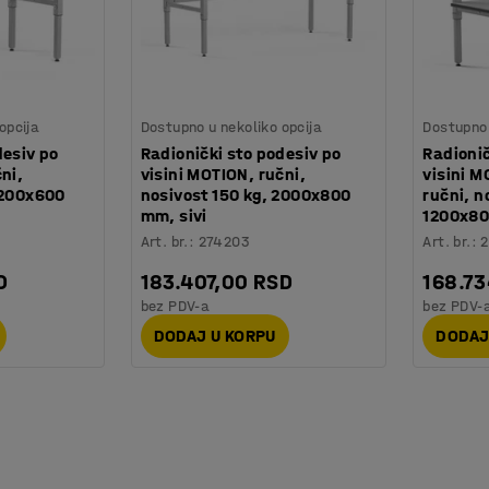
opcija
Dostupno u nekoliko opcija
Dostupno 
desiv po
Radionički sto podesiv po
Radionič
ni,
visini MOTION, ručni,
visini M
1200x600
nosivost 150 kg, 2000x800
ručni, n
mm, sivi
1200x8
Art. br.
:
274203
Art. br.
:
2
D
183.407,00 RSD
168.7
bez PDV-a
bez PDV-
DODAJ U KORPU
DODAJ