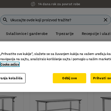
14 dana rok za povrat robe
Svlačionice i garderobe
Trpezarije
Recepcije i ulazi
dionički stolovi
Radionički stolovi sa ručnim podešavanjem visine
tolovi sa ručnim podešavanjem visine
„Prihvatite sve kukije“, slažete se sa čuvanjem kukija na vašem uređaju ka
 navigacija na sajtu, analiziralo korišćenje sajta i pomoglo u našim market
Cooke policy
Nosivost
anja kolačića
Odbij sve
Prihvati s