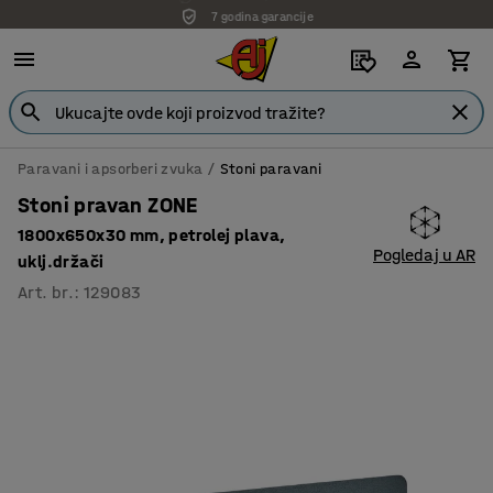
7 godina garancije
Paravani i apsorberi zvuka
Stoni paravani
Stoni pravan ZONE
1800x650x30 mm, petrolej plava,
Pogledaj u AR
uklj.držači
Art. br.
:
129083