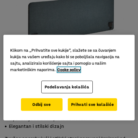
Klikom na „Prihvatite sve kukije“, slažete se sa čuvanjem
kukija na vašem uređaju kako bi se poboljšala navigacija na
sajtu, analiziralo korišćenje sajta i pomoglo u našim
marketinškim naporima.
Cooke policy
Podešavanja kolačića
Odbij sve
Prihvati sve kolačiće
Efektivna apsorpcija buke
isporučuje se u kompletu sa nosačima
Elegantan i stilski dizajn