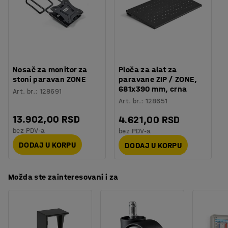
Montaža
:
Potrebno je sklapanje
Instalirajte stone paravane na jednoj, dve ili tri strane
Testiranje
:
ISO 354, EN 1023-2, EN 1023-3, EN 1023-1
stola, u zavisnosti od toga koliko pregrađivanja je
Kvalitet & eko oznaka
:
Möbelfakta 220250124, EPD
potrebno. Kako se paravani montiraju direktno na ploču
stola, daju uredniji utisak od samostojećih paravana, a
istovremeno se lako pomeraju po potrebi.
Nosač za monitor za
Ploča za alat za
stoni paravan ZONE
paravane ZIP / ZONE,
681x390 mm, crna
Art. br.
:
128691
Art. br.
:
128651
13.902,00 RSD
4.621,00 RSD
bez PDV-a
bez PDV-a
DODAJ U KORPU
DODAJ U KORPU
Možda ste zainteresovani i za