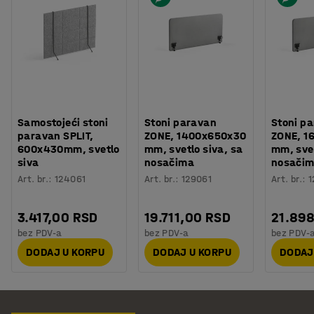
Samostojeći stoni
Stoni paravan
Stoni p
paravan SPLIT,
ZONE, 1400x650x30
ZONE, 1
600x430mm, svetlo
mm, svetlo siva, sa
mm, svet
siva
nosačima
nosači
Art. br.
:
124061
Art. br.
:
129061
Art. br.
:
1
3.417,00 RSD
19.711,00 RSD
21.89
bez PDV-a
bez PDV-a
bez PDV-
DODAJ U KORPU
DODAJ U KORPU
DODAJ