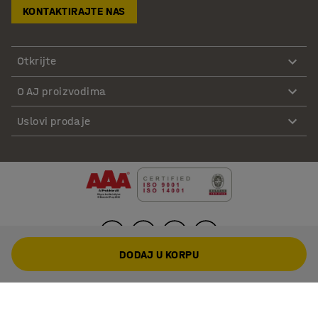
KONTAKTIRAJTE NAS
Otkrijte
O AJ proizvodima
Uslovi prodaje
DODAJ U KORPU