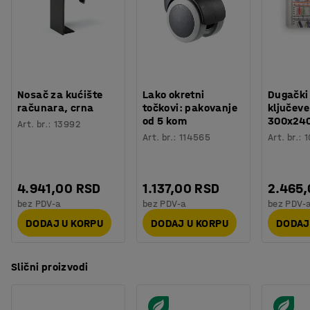
Nosač za kućište
Lako okretni
Dugački
računara, crna
točkovi: pakovanje
ključeve
od 5 kom
300x24
Art. br.
:
13992
Art. br.
:
114565
Art. br.
:
1
4.941,00 RSD
1.137,00 RSD
2.465
bez PDV-a
bez PDV-a
bez PDV-
DODAJ U KORPU
DODAJ U KORPU
DODAJ
Slični proizvodi