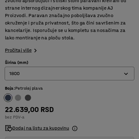
Zvučno apsorbujući i stilski stoni paravani kreirani od
strane internog dizajnerskog tima kompanije AJ
Proizvodi. Paravan značajno poboljšava zvučno
okruženje i pruža privatnost, što ga čini savršenim za
kancelarije. Isporučuje se u kompletu sa nosačima za
lako montiranje na ploču stola.
Pročitaj više
Širina (mm)
1800
Boja
:
Petrolej plava
600
800
22.639,00 RSD
1000
bez PDV-a
1200
Dodaj na listu za kupovinu
1400