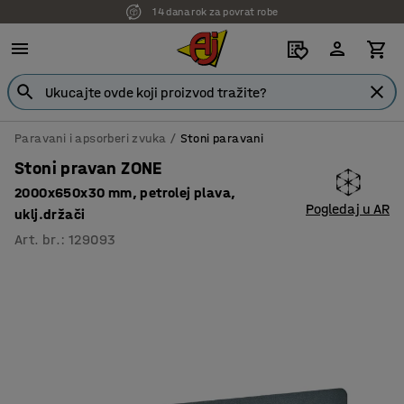
14 dana rok za povrat robe
7 godina garancije
Paravani i apsorberi zvuka
Stoni paravani
Stoni pravan ZONE
2000x650x30 mm, petrolej plava,
Pogledaj u AR
uklj.držači
Art. br.
:
129093