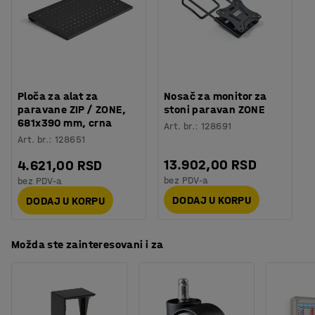
Montaža
:
Potrebno je sklapanje
Instalirajte stone paravane na jednoj, dve ili tri strane
Testiranje
:
ISO 354, EN 1023-2, EN 1023-3, EN 1023-1
stola, u zavisnosti od toga koliko pregrađivanja je
Kvalitet & eko oznaka
:
Möbelfakta 220250124
potrebno. Kako se paravani montiraju direktno na ploču
stola, daju uredniji utisak od samostojećih paravana, a
istovremeno se lako pomeraju po potrebi.
Ploča za alat za
Nosač za monitor za
paravane ZIP / ZONE,
stoni paravan ZONE
681x390 mm, crna
Art. br.
:
128691
Art. br.
:
128651
13.902,00 RSD
4.621,00 RSD
bez PDV-a
bez PDV-a
DODAJ U KORPU
DODAJ U KORPU
Možda ste zainteresovani i za