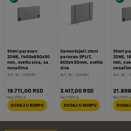
Stoni paravan
Samostojeći stoni
Stoni p
ZONE, 1400x650x30
paravan SPLIT,
ZONE, 1
mm, svetlo siva, sa
600x430mm, svetlo
mm, svet
nosačima
siva
nosači
Art. br.
:
129061
Art. br.
:
124061
Art. br.
:
1
19.711,00 RSD
3.417,00 RSD
21.89
bez PDV-a
bez PDV-a
bez PDV-
DODAJ U KORPU
DODAJ U KORPU
DODAJ