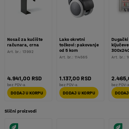
Nosač za kućište
Lako okretni
Dugački
računara, crna
točkovi: pakovanje
ključeve
od 5 kom
300x24
Art. br.
:
13992
Art. br.
:
114565
Art. br.
:
1
4.941,00 RSD
1.137,00 RSD
2.465
bez PDV-a
bez PDV-a
bez PDV-
DODAJ U KORPU
DODAJ U KORPU
DODAJ
Slični proizvodi