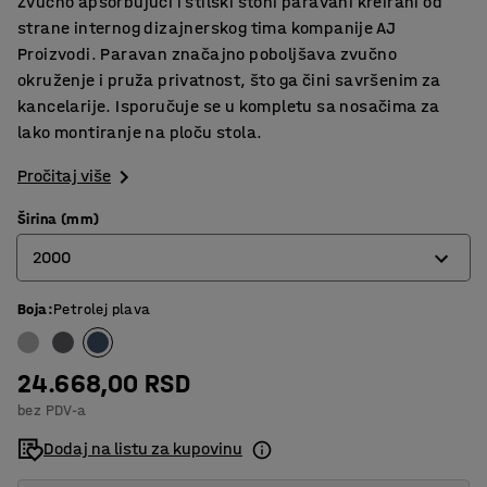
Zvučno apsorbujući i stilski stoni paravani kreirani od
strane internog dizajnerskog tima kompanije AJ
Proizvodi. Paravan značajno poboljšava zvučno
okruženje i pruža privatnost, što ga čini savršenim za
kancelarije. Isporučuje se u kompletu sa nosačima za
lako montiranje na ploču stola.
Pročitaj više
Širina (mm)
2000
Boja
:
Petrolej plava
600
800
24.668,00 RSD
1000
bez PDV-a
1200
Dodaj na listu za kupovinu
1400