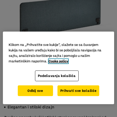
Klikom na „Prihvatite sve kukije“, slažete se sa čuvanjem
kukija na vašem uređaju kako bi se poboljšala navigacija na
sajtu, analiziralo korišćenje sajta i pomoglo u našim
Slični proizvodi
marketinškim naporima.
Cooke policy
Podešavanja kolačića
Odbij sve
Prihvati sve kolačiće
Efektivna apsorpcija buke
Usporučuje se u kompletu sa nosačima
Elegantan i stilski dizajn