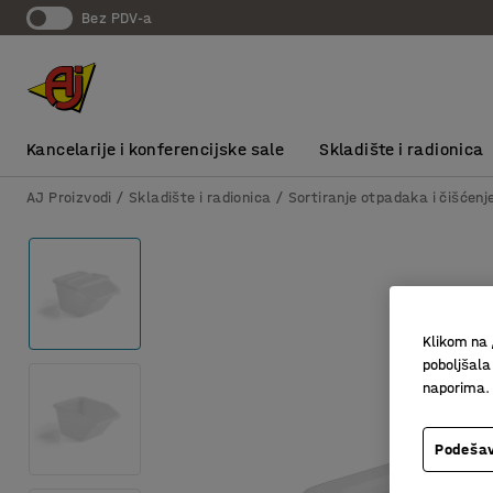
bez PDV-a
Kancelarije i konferencijske sale
Skladište i radionica
AJ Proizvodi
Skladište i radionica
Sortiranje otpadaka i čišćenj
Klikom na 
poboljšala
naporima.
Podešav