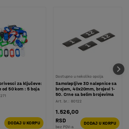
Dostupno u nekoliko opcija
privesci za ključeve:
Samolepljive 3D nalepnice sa
 od 50 kom : 5 boja
brojem, 40x20mm, brojevi 1-
50. Crne sa belim brojevima
1271
Art. br.
:
80122
1.526,00
RSD
DODAJ U KORPU
DODAJ U KORPU
bez PDV-a