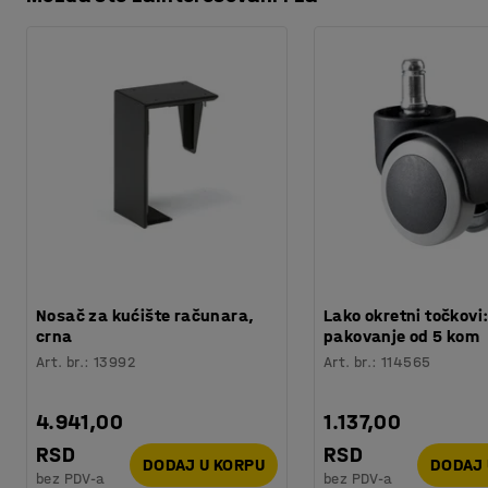
Preuzmite uputstva za održavanje
Boja
:
Bela
i škola do radionica i stanica za pakovanje. Kutija za sort
Materijal
:
Polipropilen
Težina
:
1,31
kg
Nosač za kućište računara,
Lako okretni točkovi
crna
pakovanje od 5 kom
Art. br.
:
13992
Art. br.
:
114565
4.941,00
1.137,00
RSD
RSD
DODAJ U KORPU
DODAJ 
bez PDV-a
bez PDV-a