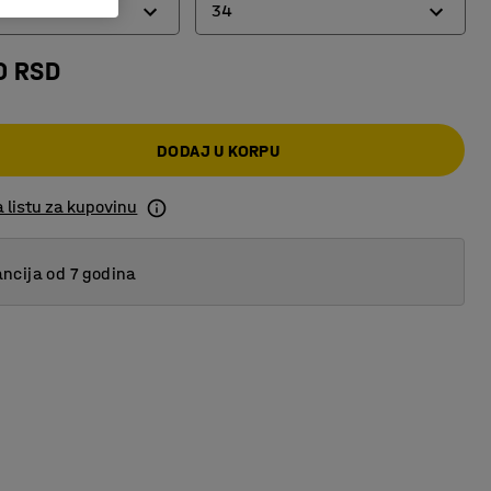
34
0 RSD
34
55
DODAJ U KORPU
 listu za kupovinu
ncija od 7 godina