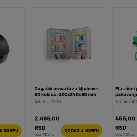
iranje je prehrambene klase.
:
Dugački ormarić za ključeve:
Plastični 
30 kukica: 300x240x80 mm
pakovanje
Art. br.
:
10141
Art. br.
:
10
2.465,00
455,00
RSD
RSD
U KORPU
DODAJ U KORPU
bez PDV-a
bez PDV-a