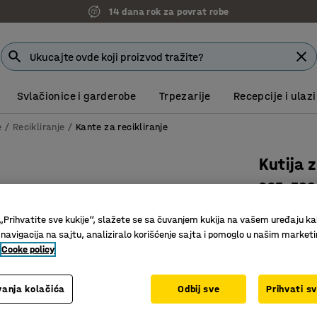
14 dana rok za povrat robe
Svlačionice i garderobe
Trpezarije
Recepcije i ulazi
e
Recikliranje
Kante za recikliranje
Kutija 
295x560
Art. br.
:
25
„Prihvatite sve kukije“, slažete se sa čuvanjem kukija na vašem uređaju ka
 navigacija na sajtu, analiziralo korišćenje sajta i pomoglo u našim market
Efikasna 
Cooke policy
Sklopiva
Polipropi
anja kolačića
Odbij sve
Prihvati s
Visina (mm)