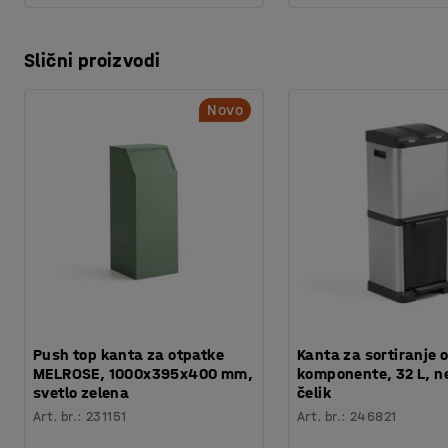
Slični proizvodi
Novo
Push top kanta za otpatke
Kanta za sortiranje 
MELROSE, 1000x395x400 mm,
komponente, 32 L, n
svetlo zelena
čelik
Art. br.
:
231151
Art. br.
:
246821