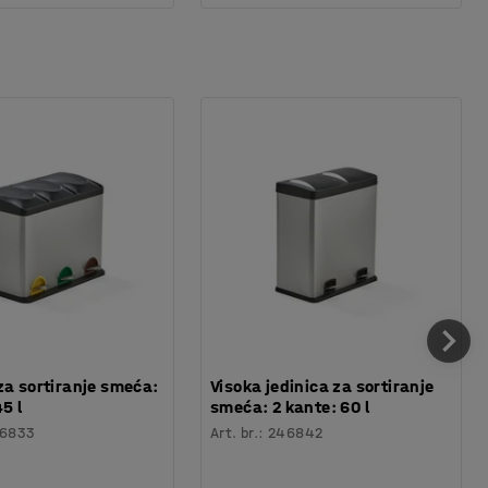
za sortiranje smeća:
Visoka jedinica za sortiranje
5 l
smeća: 2 kante: 60 l
6833
Art. br.
:
246842