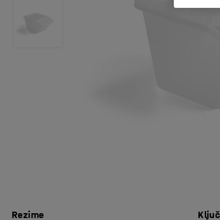
Rezime
Klju