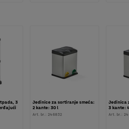
otpada, 3
Jedinice za sortiranje smeća:
Jedinica 
erđajući
2 kante: 30 l
3 kante: 4
Art. br.
:
246832
Art. br.
:
24