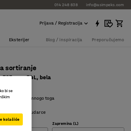
014 248 838
info@asimpeks.com
Prijava / Registracija
Eksterijer
Blog / inspiracija
Preporučujemo
za sortiranje
x395 mm, 34L, bela
231
ko bi se
inškim
reciklaža i još mnogo toga
len otporan na udarce
ve kolačiće
Zapremina (L)