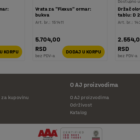
Dostupno u 
mar:
Vrata za "Flexus" ormar:
Držač olo
bukva
tablu: D
Art. br.
:
151411
Art. br.
:
14
5.704,00
2.554,
RSD
RSD
U KORPU
DODAJ U KORPU
bez PDV-a
bez PDV-a
O AJ proizvodima
i za kupovinu
O AJ proizvodima
Održivost
Katalog