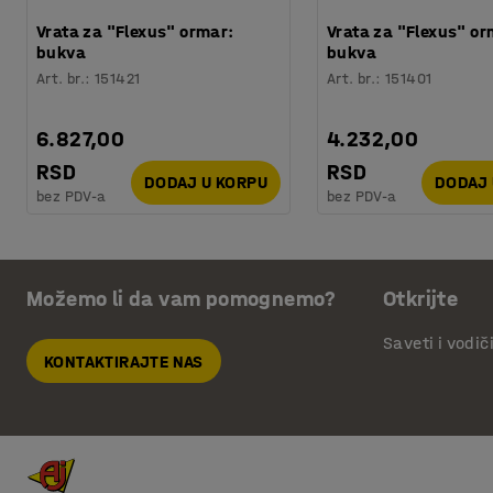
Vrata za "Flexus" ormar:
Vrata za "Flexus" or
bukva
bukva
Art. br.
:
151421
Art. br.
:
151401
6.827,00
4.232,00
RSD
RSD
DODAJ U KORPU
DODAJ 
bez PDV-a
bez PDV-a
Možemo li da vam pomognemo?
Otkrijte
Saveti i vodič
KONTAKTIRAJTE NAS