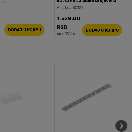
50. Crne sa belim brojevima
1271
Art. br.
:
80122
1.526,00
RSD
DODAJ U KORPU
DODAJ U KORPU
bez PDV-a