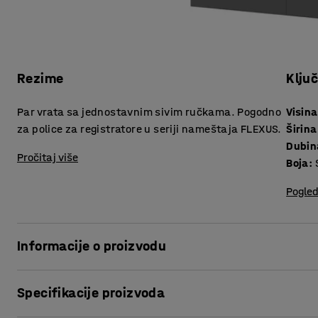
Rezime
Klju
Par vrata sa jednostavnim sivim ručkama. Pogodno
Visina
za police za registratore u seriji nameštaja FLEXUS.
Širina
Dubin
Pročitaj više
Boja
:
Pogled
Informacije o proizvodu
Pretvorite svoju policu za registratore u ormarić sa vratim
Specifikacije proizvoda
Ovi parovi vrata stvaraju raznovrsna prilagođena rešenja
registratore iz serije nameštaja FLEXUS! Možete lako da 