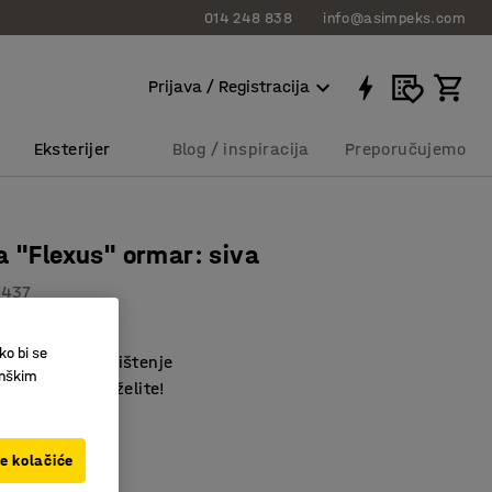
014 248 838
info@asimpeks.com
Prijava / Registracija
Eksterijer
Blog / inspiracija
Preporučujemo
a "Flexus" ormar: siva
1437
 laminat
ko bi se
lagođeno skladištenje
inškim
 spajajte kako želite!
ve kolačiće