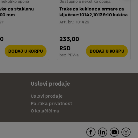
nekoliko opcija
Dostupno u nekoliko opcija
vke za staklenu
Trake za kukice za ormare za
 200 mm
ključeve:10142,10139:10 kukica
211
Art. br.
:
101429
00
233,00
RSD
DODAJ U KORPU
DODAJ U KORPU
bez PDV-a
Uslovi prodaje
Uslovi prodaje
Politika privatnosti
O kolačićima