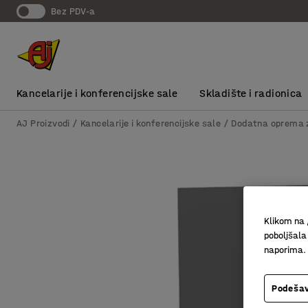
bez PDV-a
Kancelarije i konferencijske sale
Skladište i radionica
AJ Proizvodi
Kancelarije i konferencijske sale
Dodatna oprema z
Klikom na 
poboljšala
naporima.
Podešav