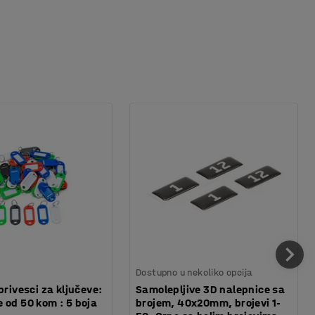
Dostupno u nekoliko opcija
privesci za ključeve:
Samolepljive 3D nalepnice sa
 od 50 kom : 5 boja
brojem, 40x20mm, brojevi 1-