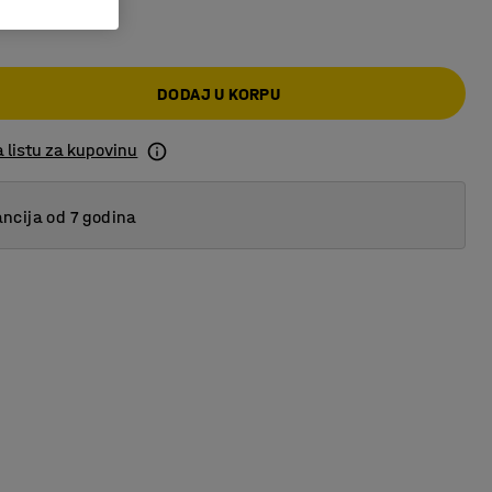
0 RSD
DODAJ U KORPU
 listu za kupovinu
ncija od 7 godina