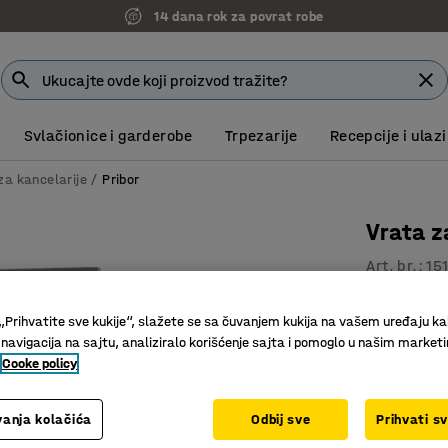
14 dana rok za povrat robe
Svlačionice i garderobe
Trpezarije
Recepcije i ulazi
a kancelarije
Pribor
Vrata z
Art. br.
:
15
Izdržljiv
„Prihvatite sve kukije“, slažete se sa čuvanjem kukija na vašem uređaju ka
Pruža pri
 navigacija na sajtu, analiziralo korišćenje sajta i pomoglo u našim market
Mešajte i
Cooke policy
Boja
:
Siva
anja kolačića
Odbij sve
Prihvati s