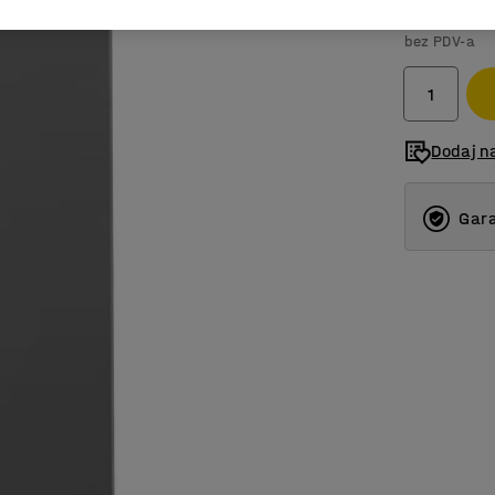
9.017,0
bez PDV-a
Dodaj na
Gara