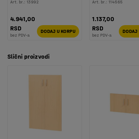
Art. br.
:
13992
Art. br.
:
114565
4.941,00
1.137,00
RSD
RSD
DODAJ U KORPU
DODAJ 
bez PDV-a
bez PDV-a
Slični proizvodi