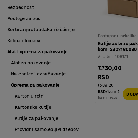
Bezbednost
Podloge za pod
Sortiranje otpadaka i čišćenje
Dostupno u nekoliko 
Kolica i točkovi
Kutije za brzo pa
kom, 230x160x8
Alat i oprema za pakovanje
Art. br.
:
408171
Alat za pakovanje
7.730,00
Nalepnice i označavanje
RSD
Oprema za pakovanje
(309,20
RSD/kom.)
DODA
Karton u rolni
bez PDV-a
Kartonske kutije
Kutije za pakovanje
Providni samolepljivi džepovi