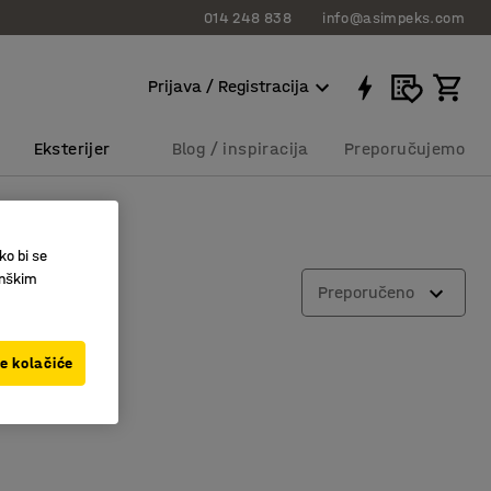
014 248 838
info@asimpeks.com
Prijava / Registracija
Eksterijer
Blog / inspiracija
Preporučujemo
ko bi se
inškim
Preporučeno
ve kolačiće