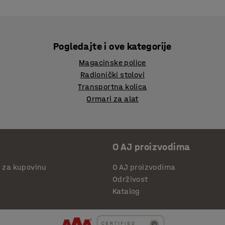
Pogledajte i ove kategorije
Magacinske police
Radionički stolovi
Transportna kolica
Ormari za alat
O AJ proizvodima
i za kupovinu
O AJ proizvodima
Održivost
Katalog