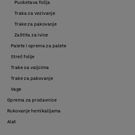
Pucketava folija
Traka za vezivanje
Trake za pakovanje
Zaštita za ivice
Palete i oprema za palete
Streč folije
Trake sa valjcima
Trake za pakovanje
Vage
Oprema za prodavnice
Rukovanje hemikalijama
Alat