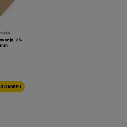
opcija
kovanje, 25-
0 mm
J U KORPU