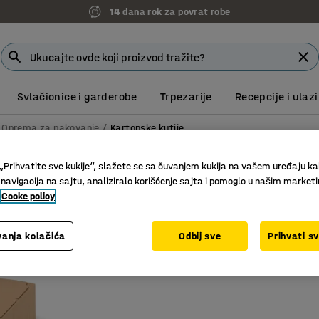
14 dana rok za povrat robe
Svlačionice i garderobe
Trpezarije
Recepcije i ulazi
Oprema za pakovanje
Kartonske kutije
tije
„Prihvatite sve kukije“, slažete se sa čuvanjem kukija na vašem uređaju ka
 navigacija na sajtu, analiziralo korišćenje sajta i pomoglo u našim market
Broj komada u pakovanju
Cooke policy
anja kolačića
Odbij sve
Prihvati s