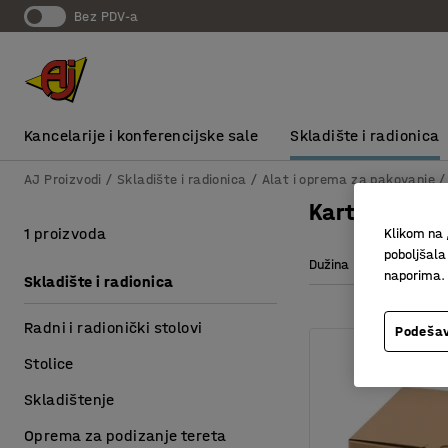
bez PDV-a
Kancelarije i konferencijske sale
Skladište i radionica
AJ Proizvodi
Skladište i radionica
Alat i oprema za pakovanje
Kartonske ku
1 proizvoda
Klikom na 
poboljšala
Dužina
Širina
naporima.
Skladište i radionica
Radni i radionički stolovi
Podešav
Stolice
Skladištenje
Oprema za podizanje tereta