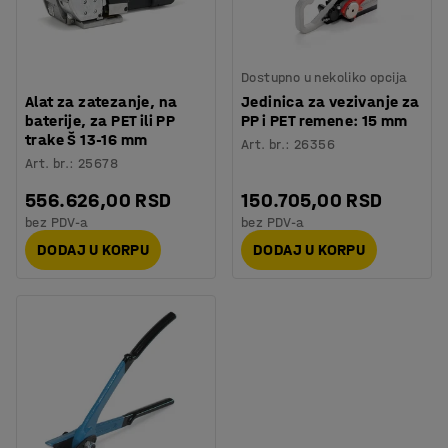
Dostupno u nekoliko opcija
Alat za zatezanje, na
Jedinica za vezivanje za
baterije, za PET ili PP
PP i PET remene: 15 mm
trake Š 13-16 mm
Art. br.
:
26356
Art. br.
:
25678
556.626,00 RSD
150.705,00 RSD
bez PDV-a
bez PDV-a
DODAJ U KORPU
DODAJ U KORPU