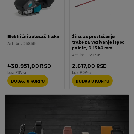
Električni zatezač traka
Šina za provlačenje
trake za vezivanje ispod
Art. br.
:
25859
palete, D 1340 mm
Art. br.
:
731709
430.951,00 RSD
2.617,00 RSD
bez PDV-a
bez PDV-a
DODAJ U KORPU
DODAJ U KORPU