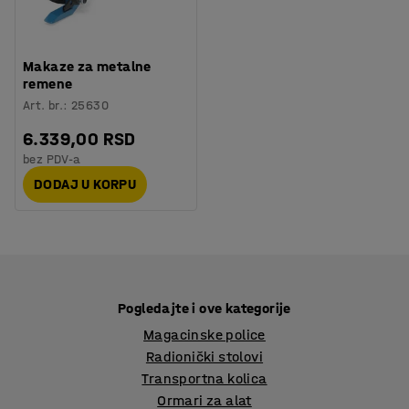
Makaze za metalne
remene
Art. br.
:
25630
6.339,00 RSD
bez PDV-a
DODAJ U KORPU
Pogledajte i ove kategorije
Magacinske police
Radionički stolovi
Transportna kolica
Ormari za alat