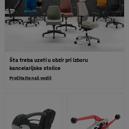
Šta treba uzeti u obzir pri izboru
kancelarijske stolice
Pročitajte naš vodič