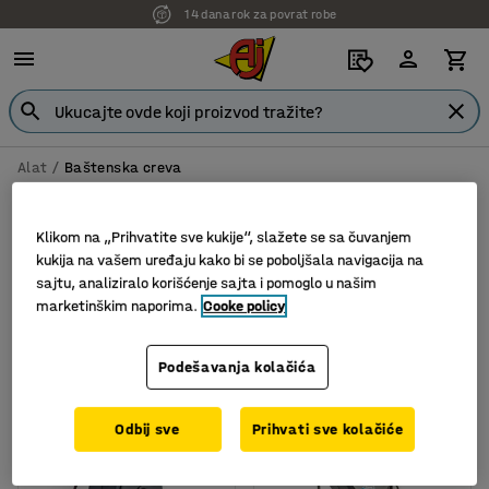
14 dana rok za povrat robe
Alat
Baštenska creva
Baštenska creva
Klikom na „Prihvatite sve kukije“, slažete se sa čuvanjem
kukija na vašem uređaju kako bi se poboljšala navigacija na
sajtu, analiziralo korišćenje sajta i pomoglo u našim
marketinškim naporima.
Cooke policy
Filter
Sortiraj
2 proizvoda
Podešavanja kolačića
Odbij sve
Prihvati sve kolačiće