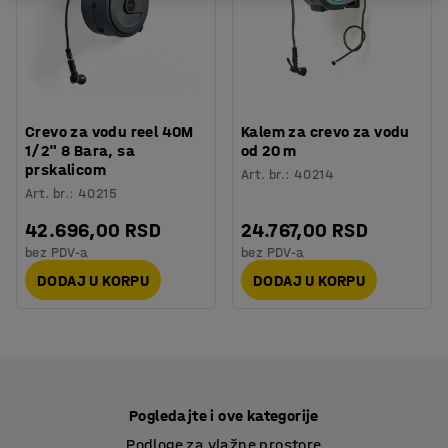
Crevo za vodu reel 40M
Kalem za crevo za vodu
1/2" 8 Bara, sa
od 20 m
prskalicom
Art. br.
:
40214
Art. br.
:
40215
42.696,00 RSD
24.767,00 RSD
bez PDV-a
bez PDV-a
DODAJ U KORPU
DODAJ U KORPU
Pogledajte i ove kategorije
Podloge za vlažne prostore