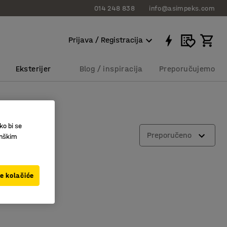
014 248 838
info@asimpeks.com
Prijava / Registracija
Eksterijer
Blog / inspiracija
Preporučujemo
ko bi se
Preporučeno
inškim
ve kolačiće