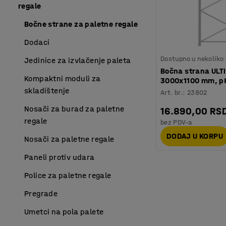
regale
Bočne strane za paletne regale
Dodaci
Dostupno u nekoliko 
Jedinice za izvlačenje paleta
Bočna strana ULT
Kompaktni moduli za
3000x1100 mm, p
skladištenje
Art. br.
:
23802
Nosači za burad za paletne
16.890,00 RS
regale
bez PDV-a
DODAJ U KORPU
Nosači za paletne regale
Paneli protiv udara
Police za paletne regale
Pregrade
Umetci na pola palete