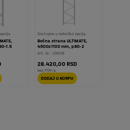
opcija
Dostupno u nekoliko opcija
IMATE,
Bočna strana ULTIMATE,
80-1.5
4500x1100 mm, p80-2
Art. br.
:
23809
D
28.420,00 RSD
bez PDV-a
DODAJ U KORPU