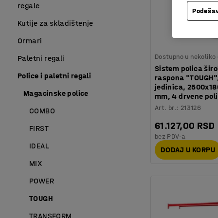
regale
Podešav
Kutije za skladištenje
Ormari
Dostupno u nekoliko 
Paletni regali
Sistem polica šir
Police i paletni regali
raspona "TOUGH"
jedinica, 2500x1
Magacinske police
mm, 4 drvene pol
Art. br.
:
213126
COMBO
61.127,00 RSD
FIRST
bez PDV-a
IDEAL
DODAJ U KORPU
MIX
POWER
TOUGH
TRANSFORM