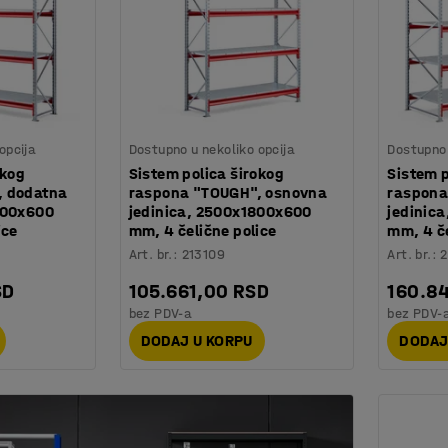
opcija
Dostupno u nekoliko opcija
Dostupno 
okog
Sistem polica širokog
Sistem p
, dodatna
raspona "TOUGH", osnovna
raspona
700x600
jedinica, 2500x1800x600
jedinic
ice
mm, 4 čelične police
mm, 4 če
Art. br.
:
213109
Art. br.
:
2
SD
105.661,00 RSD
160.8
bez PDV-a
bez PDV-
DODAJ U KORPU
DODAJ