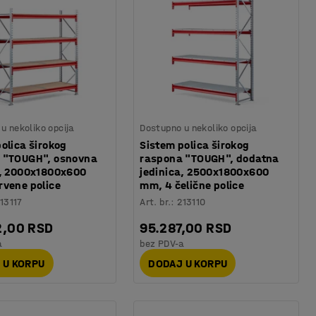
u nekoliko opcija
Dostupno u nekoliko opcija
olica širokog
Sistem polica širokog
 "TOUGH", osnovna
raspona "TOUGH", dodatna
a, 2000x1800x600
jedinica, 2500x1800x600
rvene police
mm, 4 čelične police
13117
Art. br.
:
213110
2,00 RSD
95.287,00 RSD
a
bez PDV-a
 U KORPU
DODAJ U KORPU