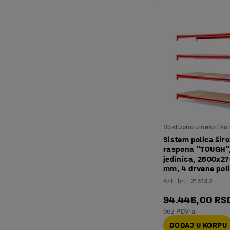
Dostupno u nekoliko 
Sistem polica šir
raspona "TOUGH"
jedinica, 2500x2
mm, 4 drvene pol
Art. br.
:
213132
94.446,00 RS
bez PDV-a
DODAJ U KORPU