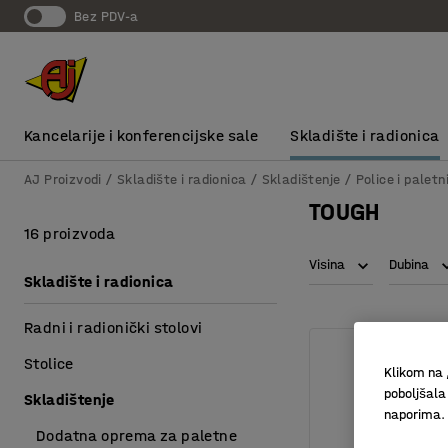
bez PDV-a
Kancelarije i konferencijske sale
Skladište i radionica
AJ Proizvodi
Skladište i radionica
Skladištenje
Police i paletn
TOUGH
16 proizvoda
Visina
Dubina
Skladište i radionica
Radni i radionički stolovi
Stolice
Klikom na 
poboljšala
Skladištenje
naporima.
Dodatna oprema za paletne