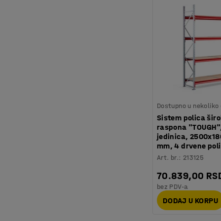
Dostupno u nekoliko 
Sistem polica šir
raspona "TOUGH"
jedinica, 2500x1
mm, 4 drvene pol
Art. br.
:
213125
70.839,00 RS
bez PDV-a
DODAJ U KORPU