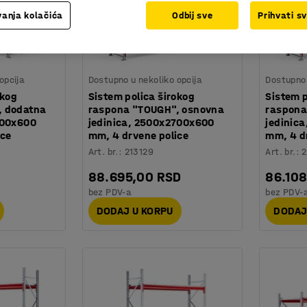
anja kolačića
Odbij sve
Prihvati s
opcija
Dostupno u nekoliko opcija
Dostupno 
okog
Sistem polica širokog
Sistem p
, dodatna
raspona "TOUGH", osnovna
raspona
800x600
jedinica, 2500x2700x600
jedinic
ice
mm, 4 drvene police
mm, 4 d
Art. br.
:
213129
Art. br.
:
2
88.695,00 RSD
86.10
bez PDV-a
bez PDV-
DODAJ U KORPU
DODAJ