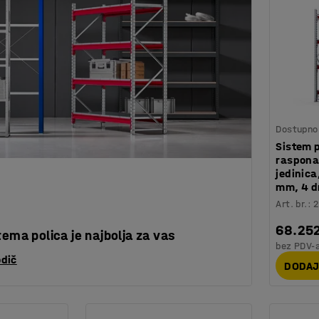
Dostupno 
Sistem p
raspona
jedinic
mm, 4 d
Art. br.
:
2
68.25
tema polica je najbolja za vas
bez PDV-
odič
DODAJ