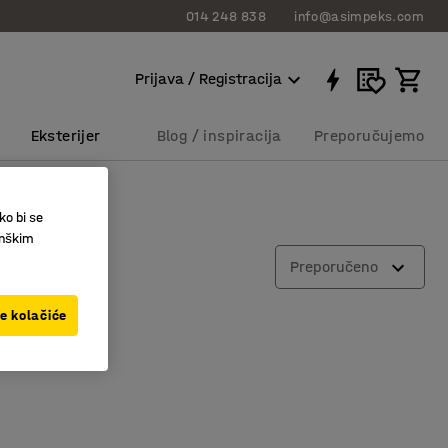
014 248 838
info@asimpeks.com
Prijava / Registracija
Eksterijer
Blog / inspiracija
Preporučujemo
ko bi se
inškim
Preporučeno
ve kolačiće