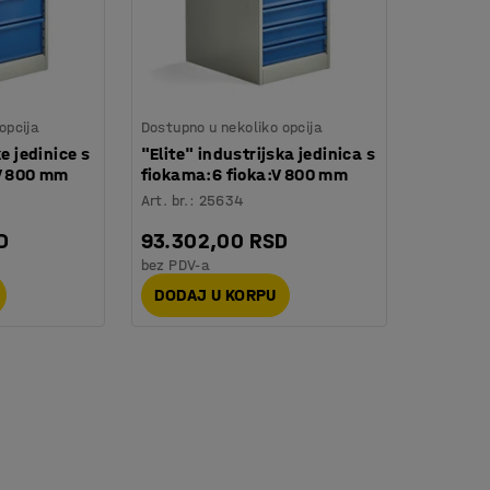
opcija
Dostupno u nekoliko opcija
e jedinice s
"Elite" industrijska jedinica s
:V 800 mm
fiokama:6 fioka:V 800 mm
Art. br.
:
25634
D
93.302,00 RSD
bez PDV-a
DODAJ U KORPU