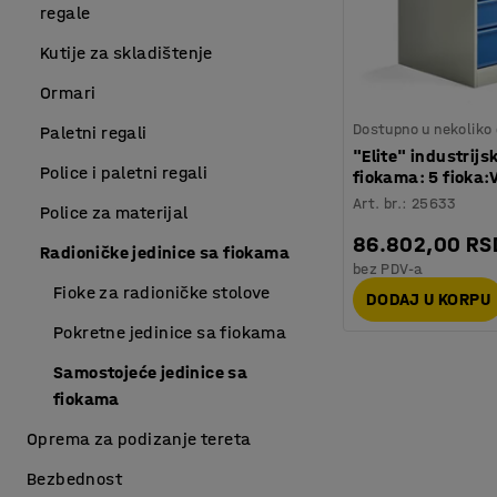
regale
Kutije za skladištenje
Ormari
Dostupno u nekoliko 
Paletni regali
"Elite" industrijsk
Police i paletni regali
fiokama: 5 fioka
Art. br.
:
25633
Police za materijal
86.802,00 RS
Radioničke jedinice sa fiokama
bez PDV-a
Fioke za radioničke stolove
DODAJ U KORPU
Pokretne jedinice sa fiokama
Samostojeće jedinice sa
fiokama
Oprema za podizanje tereta
Bezbednost