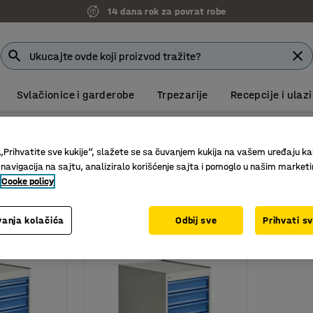
14 dana rok za povrat robe
Svlačionice i garderobe
Trpezarije
Recepcije i ulazi
inice sa fiokama
Samostojeće jedinice sa fiokama
jedinice sa fiokama
„Prihvatite sve kukije“, slažete se sa čuvanjem kukija na vašem uređaju ka
 navigacija na sajtu, analiziralo korišćenje sajta i pomoglo u našim market
Cooke policy
Dubina
Broj fioka
Nosivost fioka
anja kolačića
Odbij sve
Prihvati s