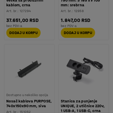
velika sa produžnim
790 mm: Š 185 x V 105
kablom, crna
mm: srebrna
Art. br.
:
127294
Art. br.
:
12958
37.651,00 RSD
1.847,00 RSD
bez PDV-a
bez PDV-a
DODAJ U KORPU
DODAJ U KORPU
Dostupno u nekoliko opcija
Nosač kablova PURPOSE,
Stanica za punjenje
740x150x90 mm, siva
UNIQUE, 2 utičnice 220v,
1 USB-A, 1 USB-C, crna
Art. br.
:
151052