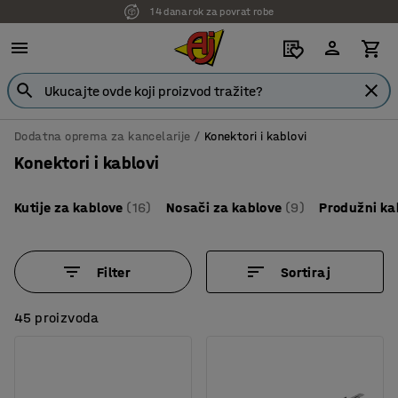
7 godina garancije
Dodatna oprema za kancelarije
Konektori i kablovi
Konektori i kablovi
Kutije za kablove
(16)
Nosači za kablove
(9)
Produžni kab
Filter
Sortiraj
45 proizvoda