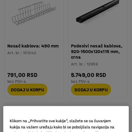
Nosač kablova: 490 mm
Podesivi nosač kablova,
920-1500x120x115 mm,
Art. br.
:
151042
crna
Art. br.
:
12959
791,00 RSD
5.749,00 RSD
bez PDV-a
bez PDV-a
DODAJ U KORPU
DODAJ U KORPU
Klikom na „Prihvatite sve kukije“, slažete se sa čuvanjem
kukija na vašem uređaju kako bi se poboljšala navigacija na