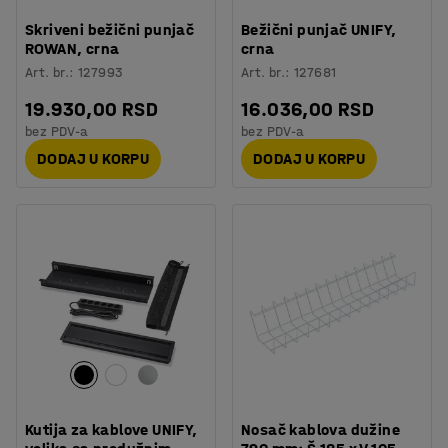
Skriveni bežični punjač
Bežični punjač UNIFY,
ROWAN, crna
crna
Art. br.
:
127993
Art. br.
:
127681
19.930,00 RSD
16.036,00 RSD
bez PDV-a
bez PDV-a
DODAJ U KORPU
DODAJ U KORPU
Kutija za kablove UNIFY,
Nosač kablova dužine