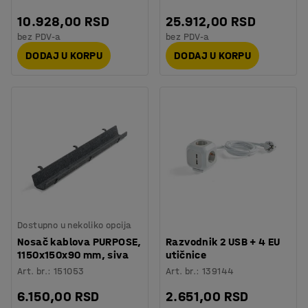
10.928,00 RSD
25.912,00 RSD
bez PDV-a
bez PDV-a
DODAJ U KORPU
DODAJ U KORPU
Dostupno u nekoliko opcija
Nosač kablova PURPOSE,
Razvodnik 2 USB + 4 EU
1150x150x90 mm, siva
utičnice
Art. br.
:
151053
Art. br.
:
139144
6.150,00 RSD
2.651,00 RSD