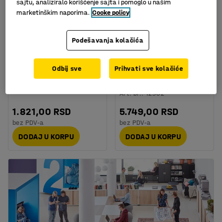
sajtu, analiziralo korišćenje sajta i pomoglo u našim
marketinškim naporima.
Cooke policy
Podešavanja kolačića
Držač kablova
Podesivi nosač kablova,
Odbij sve
Prihvati sve kolačiće
920-1500x120x115 mm,
Art. br.
:
139131
bela
Art. br.
:
12962
1.821,00 RSD
5.749,00 RSD
bez PDV-a
bez PDV-a
DODAJ U KORPU
DODAJ U KORPU