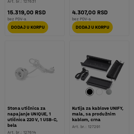
Art. br.
:
127631
15.319,00 RSD
4.307,00 RSD
bez PDV-a
bez PDV-a
DODAJ U KORPU
DODAJ U KORPU
Stona utičnica za
Kutija za kablove UNIFY,
napajanje UNIQUE, 1
mala, sa produžnim
utičnica 220 V, 1 USB-C,
kablom, crna
bela
Art. br.
:
127291
Art. br.
:
127614