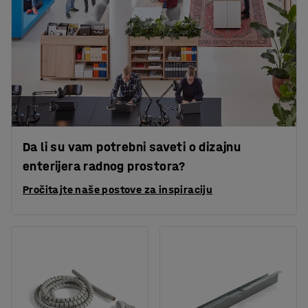
Da li su vam potrebni saveti o dizajnu
enterijera radnog prostora?
Pročitajte naše postove za inspiraciju