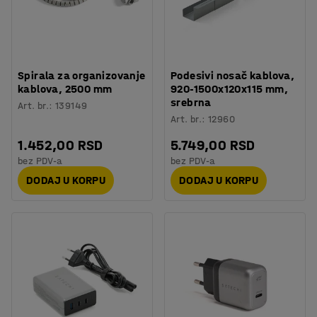
Spirala za organizovanje
Podesivi nosač kablova,
kablova, 2500 mm
920-1500x120x115 mm,
srebrna
Art. br.
:
139149
Art. br.
:
12960
1.452,00 RSD
5.749,00 RSD
bez PDV-a
bez PDV-a
DODAJ U KORPU
DODAJ U KORPU