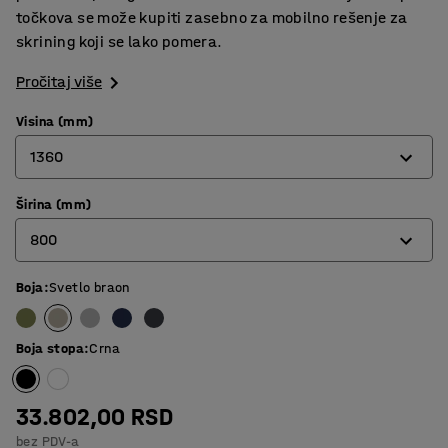
točkova se može kupiti zasebno za mobilno rešenje za
skrining koji se lako pomera.
Pročitaj više
Visina (mm)
1360
Širina (mm)
1360
800
1700
Boja
:
Svetlo braon
800
1000
Boja stopa
:
Crna
33.802,00 RSD
bez PDV-a