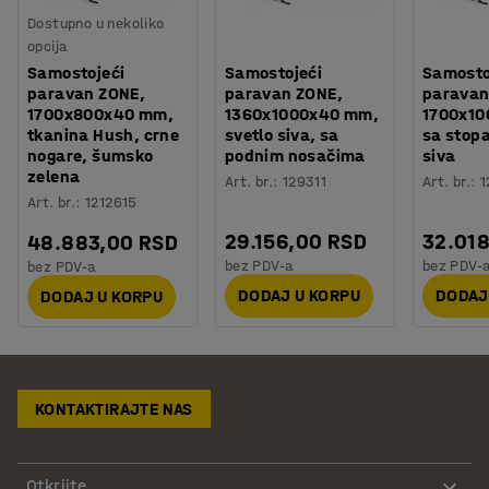
Dostupno u nekoliko
opcija
Samostojeći
Samostojeći
Samosto
paravan ZONE,
paravan ZONE,
paravan
1700x800x40 mm,
1360x1000x40 mm,
1700x1
tkanina Hush, crne
svetlo siva, sa
sa stop
nogare, šumsko
podnim nosačima
siva
zelena
Art. br.
:
129311
Art. br.
:
1
Art. br.
:
1212615
29.156,00 RSD
32.01
48.883,00 RSD
bez PDV-a
bez PDV-
bez PDV-a
DODAJ U KORPU
DODAJ
DODAJ U KORPU
KONTAKTIRAJTE NAS
Otkrijte