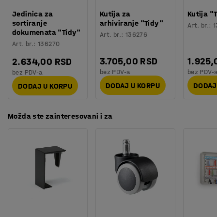
Orijentaciono vreme potrebno za montažu
:
10
Min
visinske razlike.
Jedinica za
Kutija za
Kutija "
Težina
:
18
kg
sortiranje
arhiviranje "Tidy"
Art. br.
:
1
Montaža
:
Potrebno je sklapanje
dokumenata "Tidy"
Paravani su napravljeni od čvrstog drvenog okvira sa
Art. br.
:
136276
Testiranje
:
ISO 354, EN 1023-2, EN 1023-3, EN 1023-1
Art. br.
:
136270
punjenjem od kamene vune koji upija zvuk i obloženi su
Kvalitet & eko oznaka
:
Möbelfakta 120250124
izdržljivom tkaninom. Tkanina ima sertifikat Oeko-Tek.
3.705,00 RSD
1.925,
2.634,00 RSD
bez PDV-a
bez PDV-
bez PDV-a
DODAJ U KORPU
DODAJ
DODAJ U KORPU
Možda ste zainteresovani i za