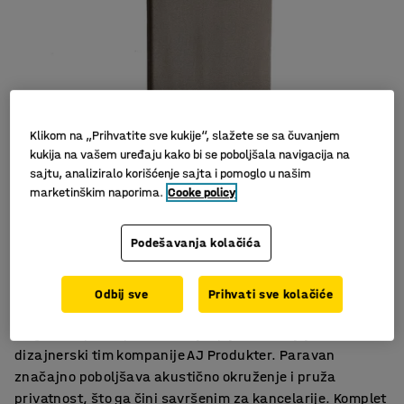
Klikom na „Prihvatite sve kukije“, slažete se sa čuvanjem
kukija na vašem uređaju kako bi se poboljšala navigacija na
sajtu, analiziralo korišćenje sajta i pomoglo u našim
marketinškim naporima.
Cooke policy
Podešavanja kolačića
Efektivna apsorpcija buke
Komplet uključuje postolje
Odbij sve
Prihvati sve kolačiće
Elegantan i moderan dizajn
Elegantan podni paravan koji upija zvuk koji je kreirao
dizajnerski tim kompanije AJ Produkter. Paravan
značajno poboljšava akustično okruženje i pruža
privatnost, što ga čini savršenim za kancelarije. Komplet