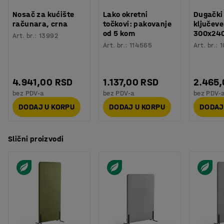
Nosač za kućište
Lako okretni
Dugački
računara, crna
točkovi: pakovanje
ključeve
od 5 kom
300x24
Art. br.
:
13992
Art. br.
:
114565
Art. br.
:
1
4.941,00 RSD
1.137,00 RSD
2.465
bez PDV-a
bez PDV-a
bez PDV-
DODAJ U KORPU
DODAJ U KORPU
DODAJ
Slični proizvodi