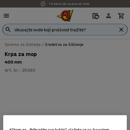
14 dana rok za povrat robe
Oprema za čišćenje
Sredstva za čišćenje
Krpa za mop
400 mm
Art. br.
:
25085
Klikom na „Prihvatite sve kukije“, slažete se sa čuvanjem