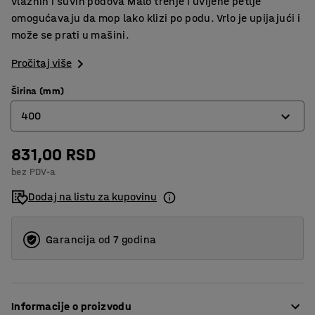
vlažnih i suvih podova Malo trenje i uvijene petlje
omogućavaju da mop lako klizi po podu. Vrlo je upijajući i
može se prati u mašini.
Pročitaj više
Širina (mm)
400
831,00 RSD
400
bez PDV-a
600
Dodaj na listu za kupovinu
Garancija od 7 godina
Informacije o proizvodu