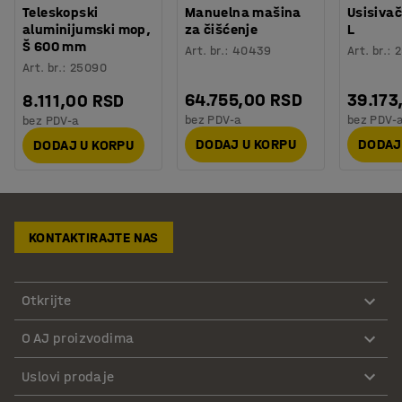
Teleskopski
Manuelna mašina
Usisivač
aluminijumski mop,
za čišćenje
L
Š 600 mm
Art. br.
:
40439
Art. br.
:
2
Art. br.
:
25090
64.755,00 RSD
39.173
8.111,00 RSD
bez PDV-a
bez PDV-
bez PDV-a
DODAJ U KORPU
DODAJ
DODAJ U KORPU
KONTAKTIRAJTE NAS
Otkrijte
O AJ proizvodima
Uslovi prodaje