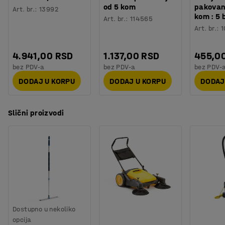
od 5 kom
pakovan
Art. br.
:
13992
kom : 5 
Art. br.
:
114565
Art. br.
:
1
4.941,00 RSD
1.137,00 RSD
455,0
bez PDV-a
bez PDV-a
bez PDV-
DODAJ U KORPU
DODAJ U KORPU
DODAJ
Slični proizvodi
Dostupno u nekoliko
opcija