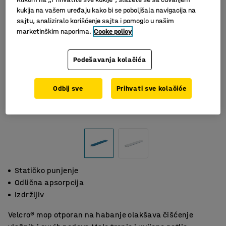
kukija na vašem uređaju kako bi se poboljšala navigacija na
sajtu, analiziralo korišćenje sajta i pomoglo u našim
marketinškim naporima.
Cooke policy
Podešavanja kolačića
Odbij sve
Prihvati sve kolačiće
Statičko punjenje
Odlična apsorpcija
Izdržljiv
Velcro® mop otporan na habanje olakšava čišćenje