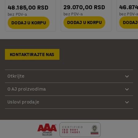
29.070,00 RSD
46.87
48.185,00 RSD
bez PDV-a
bez PDV-
bez PDV-a
DODAJ U KORPU
DODAJ
DODAJ U KORPU
KONTAKTIRAJTE NAS
Otkrijte
O AJ proizvodima
Uslovi prodaje