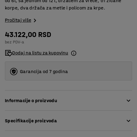
od 6l, sa jednom od 12 l, držačem za vreće, tri žičane
korpe, dva držača za metle i policom za krpe.
Pročitaj više
43.122,00 RSD
bez PDV-a
Dodaj na listu za kupovinu
Garancija od 7 godina
Informacije o proizvodu
Ova fleksibilna kolica su idealna za efikasno čišćenje
Specifikacije proizvoda
prostorija kao što su kancelarije, konferencijske sale,
učionice i hodnici.Kolica za čišćenje su opremljena sa
Dužina
:
710
mm
svim dodacima koji su potrebni za idealno