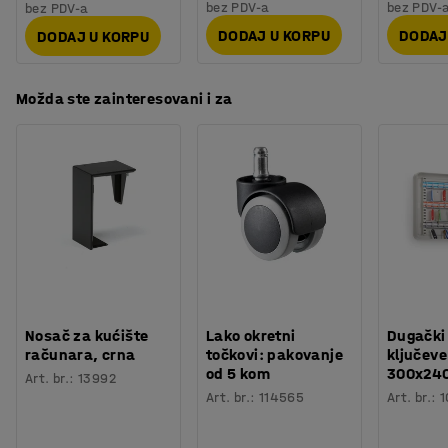
bez PDV-a
bez PDV-
bez PDV-a
DODAJ U KORPU
DODAJ
DODAJ U KORPU
Možda ste zainteresovani i za
Nosač za kućište
Lako okretni
Dugački
računara, crna
točkovi: pakovanje
ključeve
od 5 kom
300x24
Art. br.
:
13992
Art. br.
:
114565
Art. br.
:
1