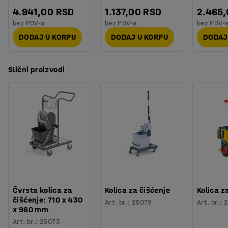
4.941,00 RSD
1.137,00 RSD
2.465
bez PDV-a
bez PDV-a
bez PDV-
DODAJ U KORPU
DODAJ U KORPU
DODAJ
Slični proizvodi
Čvrsta kolica za
Kolica za čišćenje
Kolica z
čišćenje: 710 x 430
Art. br.
:
25079
Art. br.
:
2
x 960 mm
Art. br.
:
25073