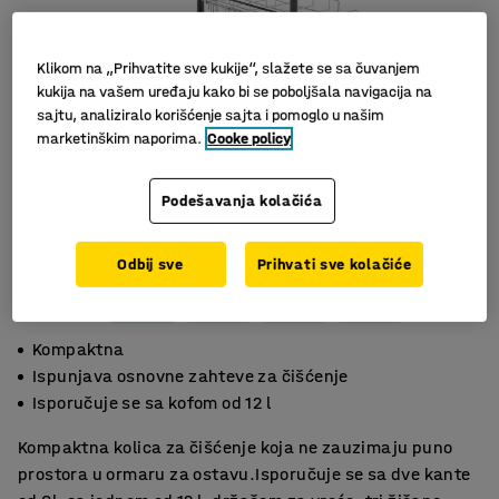
Klikom na „Prihvatite sve kukije“, slažete se sa čuvanjem
kukija na vašem uređaju kako bi se poboljšala navigacija na
sajtu, analiziralo korišćenje sajta i pomoglo u našim
marketinškim naporima.
Cooke policy
Podešavanja kolačića
Slični proizvodi
Odbij sve
Prihvati sve kolačiće
Kompaktna
Ispunjava osnovne zahteve za čišćenje
Isporučuje se sa kofom od 12 l
Kompaktna kolica za čišćenje koja ne zauzimaju puno
prostora u ormaru za ostavu.Isporučuje se sa dve kante