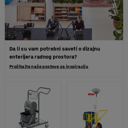
Da li su vam potrebni saveti o dizajnu
enterijera radnog prostora?
Pročitajte naše postove za inspiraciju