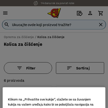
14 dana rok za povrat robe
Oprema za čišćenje
Kolica za čišćenje
Kolica za čišćenje
Filter
Sortiraj
6 proizvoda
Klikom na „Prihvatite sve kukije“, slažete se sa čuvanjem
kukija na vašem uređaju kako bi se poboljšala navigacija na