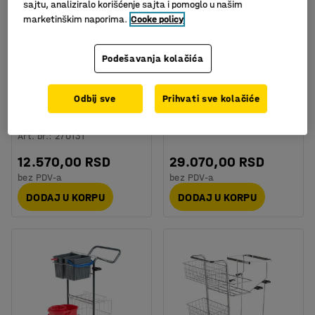
sajtu, analiziralo korišćenje sajta i pomoglo u našim
marketinškim naporima.
Cooke policy
Podešavanja kolačića
Kolica za čišćenje MOVE,
Kolica za čišćenje
Odbij sve
Prihvati sve kolačiće
5 fioka, 1040x460x910
Art. br.
:
25079
mm
Art. br.
:
270131
12.570,00 RSD
29.070,00 RSD
bez PDV-a
bez PDV-a
DODAJ U KORPU
DODAJ U KORPU