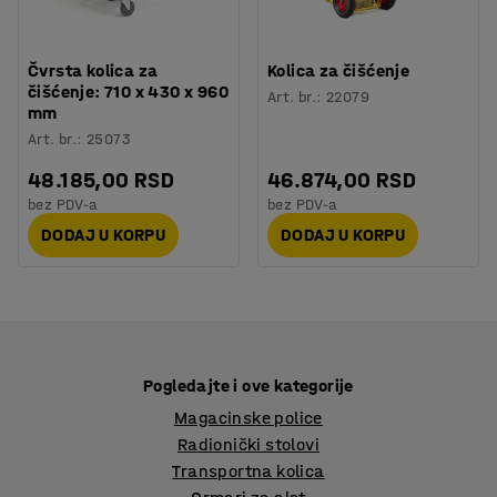
Čvrsta kolica za
Kolica za čišćenje
čišćenje: 710 x 430 x 960
Art. br.
:
22079
mm
Art. br.
:
25073
48.185,00 RSD
46.874,00 RSD
bez PDV-a
bez PDV-a
DODAJ U KORPU
DODAJ U KORPU
Pogledajte i ove kategorije
Magacinske police
Radionički stolovi
Transportna kolica