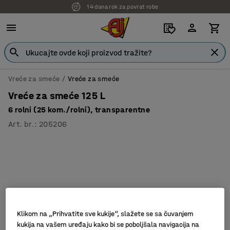
14 dana rok za povrat robe
Vreće za smeće
Vreće za smeće
Vreće za smeće 125 L
6 rolni (25 kom./rolni), transparentne
Art. br.
:
205206
Klikom na „Prihvatite sve kukije“, slažete se sa čuvanjem
kukija na vašem uređaju kako bi se poboljšala navigacija na