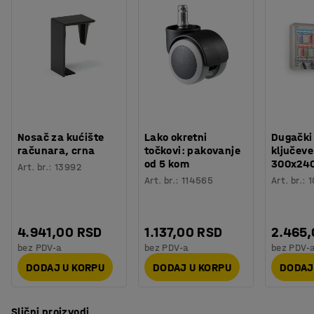
Broj komada u pakovanju
:
6
Broj / kotrljati se
:
25
Težina
:
11,1
kg
Nosač za kućište
Lako okretni
Dugački
računara, crna
točkovi: pakovanje
ključeve
od 5 kom
300x24
Art. br.
:
13992
Art. br.
:
114565
Art. br.
:
1
4.941,00 RSD
1.137,00 RSD
2.465
bez PDV-a
bez PDV-a
bez PDV-
DODAJ U KORPU
DODAJ U KORPU
DODAJ
Slični proizvodi