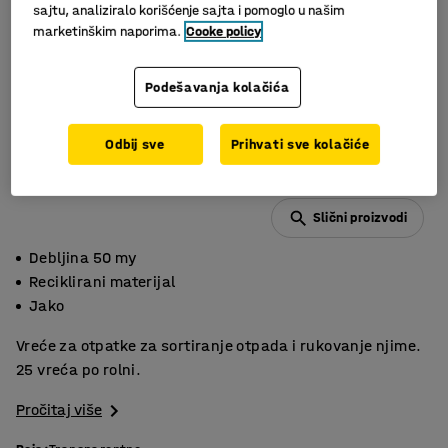
sajtu, analiziralo korišćenje sajta i pomoglo u našim
marketinškim naporima.
Cooke policy
Podešavanja kolačića
Odbij sve
Prihvati sve kolačiće
Slični proizvodi
Debljina 50 my
Reciklirani materijal
Jako
Vreće za otpatke za sortiranje otpada i rukovanje njime.
25 vreća po rolni.
Pročitaj više