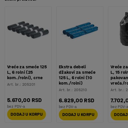
Vreće za smeće 125
Ekstra debeli
Vreće z
L, 6 rolni (25
džakovi za smeće
L, 15 rol
kom./rolni), crne
125 L, 6 rolni (10
pakovan
kom./rolni)
vreća/ro
Art. br.
:
205201
Art. br.
:
205210
Art. br.
:
2
5.670,00 RSD
6.829,00 RSD
7.702,
bez PDV-a
bez PDV-a
bez PDV-
DODAJ U KORPU
DODAJ U KORPU
DODAJ