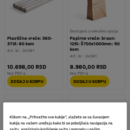
Dostupno u nekoliko opcija
Plastične vreće: 360-
Papirne vreće: braon:
370l: 80 kom
125l: Š700x1000mm: 50
kom
Art. br.
:
24587
Art. br.
:
24581
10.698,00 RSD
8.980,00 RSD
bez PDV-a
bez PDV-a
DODAJ U KORPU
DODAJ U KORPU
Klikom na „Prihvatite sve kukije“, slažete se sa čuvanjem
kukija na vašem uređaju kako bi se poboljšala navigacija na
sajtu, analiziralo korišćenje sajta i pomoglo u našim