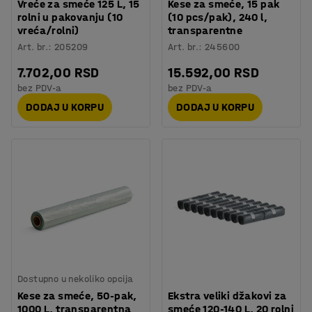
Vreće za smeće 125 L, 15
Kese za smeće, 15 pak
rolni u pakovanju (10
(10 pcs/pak), 240 l,
vreća/rolni)
transparentne
Art. br.
:
205209
Art. br.
:
245600
7.702,00 RSD
15.592,00 RSD
bez PDV-a
bez PDV-a
DODAJ U KORPU
DODAJ U KORPU
Dostupno u nekoliko opcija
Kese za smeće, 50-pak,
Ekstra veliki džakovi za
1000 L, transparentna
smeće 120-140 L, 20 rolni