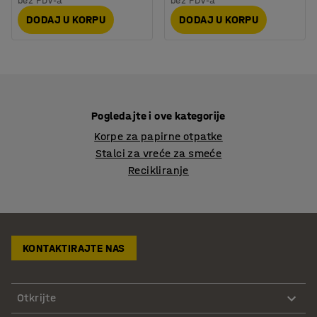
bez PDV-a
bez PDV-a
DODAJ U KORPU
DODAJ U KORPU
Pogledajte i ove kategorije
Korpe za papirne otpatke
Stalci za vreće za smeće
Recikliranje
KONTAKTIRAJTE NAS
Otkrijte