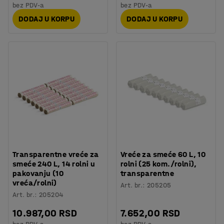
bez PDV-a
bez PDV-a
DODAJ U KORPU
DODAJ U KORPU
Transparentne vreće za
Vreće za smeće 60 L, 10
smeće 240 L, 14 rolni u
rolni (25 kom./rolni),
pakovanju (10
transparentne
vreća/rolni)
Art. br.
:
205205
Art. br.
:
205204
10.987,00 RSD
7.652,00 RSD