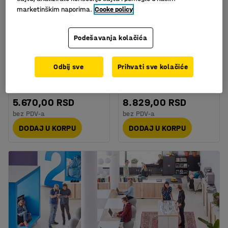
marketinškim naporima.
Cooke policy
Podešavanja kolačića
Vreće za smeće 125 L, 6
Vreća za smeće
rolni (25 kom./rolni),
TUBESAC, transparentna
Odbij sve
Prihvati sve kolačiće
crne
Art. br.
:
23354
Art. br.
:
205201
5.670,00 RSD
8.829,00 RSD
bez PDV-a
bez PDV-a
DODAJ U KORPU
DODAJ U KORPU