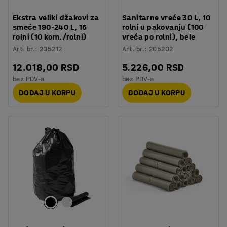
Ekstra veliki džakovi za
Sanitarne vreće 30 L, 10
smeće 190-240 L, 15
rolni u pakovanju (100
rolni (10 kom./rolni)
vreća po rolni), bele
Art. br.
:
205212
Art. br.
:
205202
12.018,00 RSD
5.226,00 RSD
bez PDV-a
bez PDV-a
DODAJ U KORPU
DODAJ U KORPU