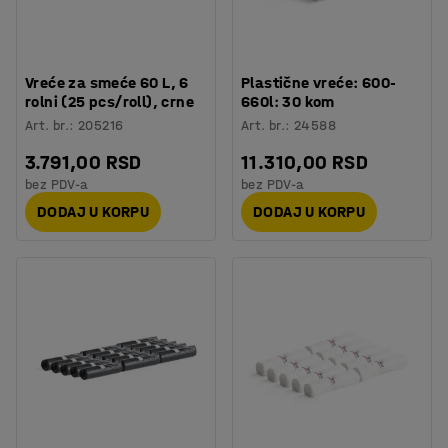
Vreće za smeće 60 L, 6
Plastične vreće: 600-
rolni (25 pcs/roll), crne
660l: 30 kom
Art. br.
:
205216
Art. br.
:
24588
3.791,00 RSD
11.310,00 RSD
bez PDV-a
bez PDV-a
DODAJ U KORPU
DODAJ U KORPU