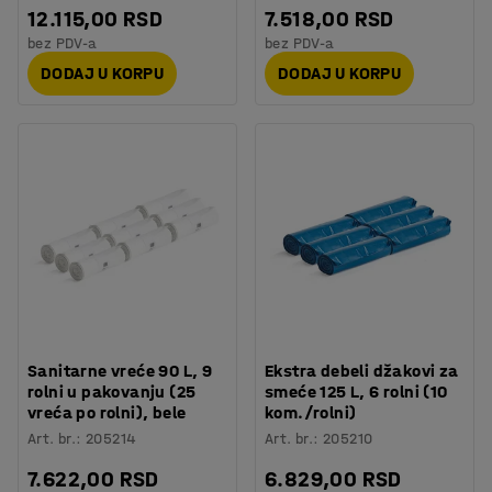
12.115,00 RSD
7.518,00 RSD
bez PDV-a
bez PDV-a
DODAJ U KORPU
DODAJ U KORPU
Sanitarne vreće 90 L, 9
Ekstra debeli džakovi za
rolni u pakovanju (25
smeće 125 L, 6 rolni (10
vreća po rolni), bele
kom./rolni)
Art. br.
:
205214
Art. br.
:
205210
7.622,00 RSD
6.829,00 RSD