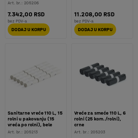
Art. br.
:
205206
7.342,00 RSD
11.208,00 RSD
bez PDV-a
bez PDV-a
DODAJ U KORPU
DODAJ U KORPU
Sanitarne vreće 110 L, 15
Vreće za smeće 110 L, 6
rolni u pakovanju (15
rolni (25 kom./rolni),
vreća po rolni), bele
crne
Art. br.
:
205213
Art. br.
:
205203