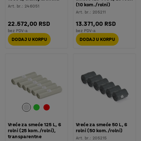
(10 kom./rolni)
Art. br.
:
246051
Art. br.
:
205211
22.572,00 RSD
13.371,00 RSD
bez PDV-a
bez PDV-a
DODAJ U KORPU
DODAJ U KORPU
Vreće za smeće 125 L, 6
Vreće za smeće 50 L, 6
rolni (25 kom./rolni),
rolni (50 kom./rolni)
transparentne
Art. br.
:
205215