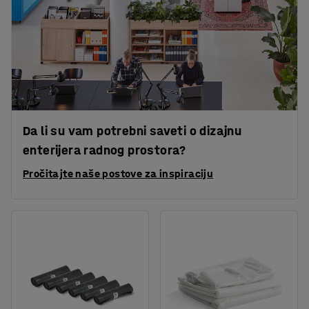
Da li su vam potrebni saveti o dizajnu
enterijera radnog prostora?
Pročitajte naše postove za inspiraciju