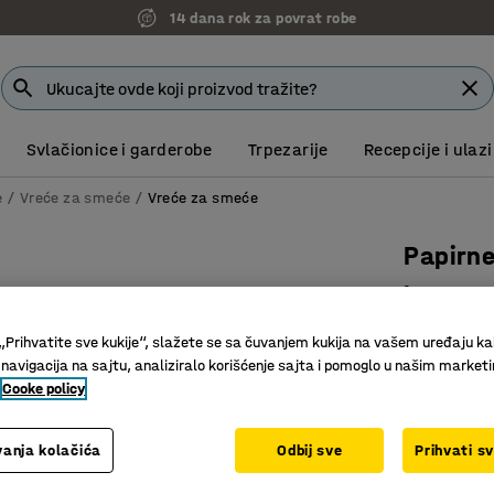
14 dana rok za povrat robe
Svlačionice i garderobe
Trpezarije
Recepcije i ulazi
e
Vreće za smeće
Vreće za smeće
Papirne
kom
Art. br.
:
24
„Prihvatite sve kukije“, slažete se sa čuvanjem kukija na vašem uređaju ka
 navigacija na sajtu, analiziralo korišćenje sajta i pomoglo u našim market
Izdržljiv
Cooke policy
Higijensk
Biorazgr
anja kolačića
Odbij sve
Prihvati s
Zapremina (