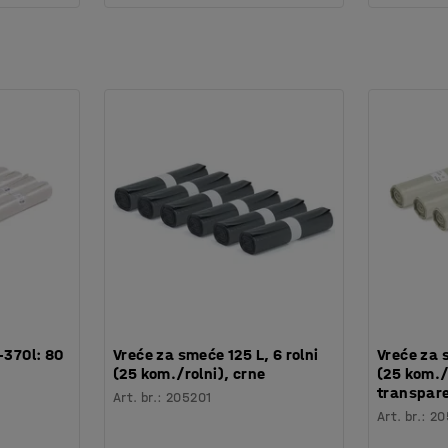
-370l: 80
Vreće za smeće 125 L, 6 rolni
Vreće za s
(25 kom./rolni), crne
(25 kom./
transpar
Art. br.
:
205201
Art. br.
:
20