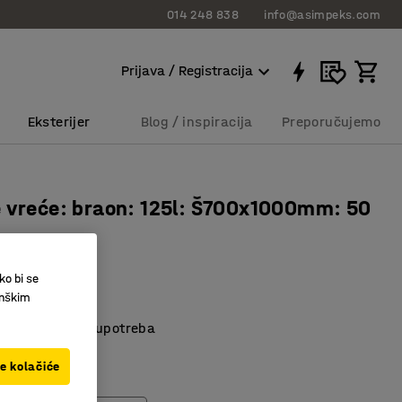
014 248 838
info@asimpeks.com
Prijava / Registracija
Eksterijer
Blog / inspiracija
Preporučujemo
 vreće: braon: 125l: Š700x1000mm: 50
581
ko bi se
inškim
e vreće
e, jednokratno upotreba
adive
ve kolačiće
L)