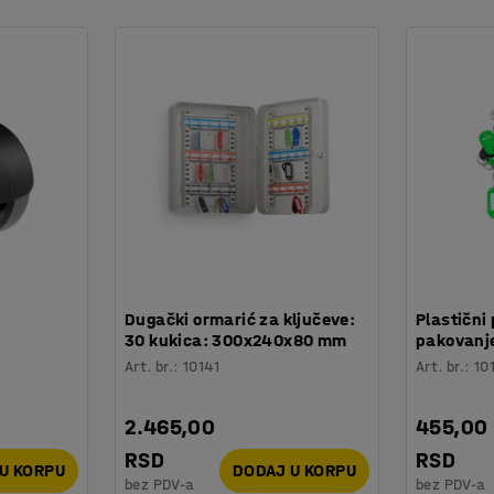
:
Dugački ormarić za ključeve:
Plastični 
30 kukica: 300x240x80 mm
pakovanje
Art. br.
:
10141
Art. br.
:
10
2.465,00
455,00
RSD
RSD
U KORPU
DODAJ U KORPU
bez PDV-a
bez PDV-a