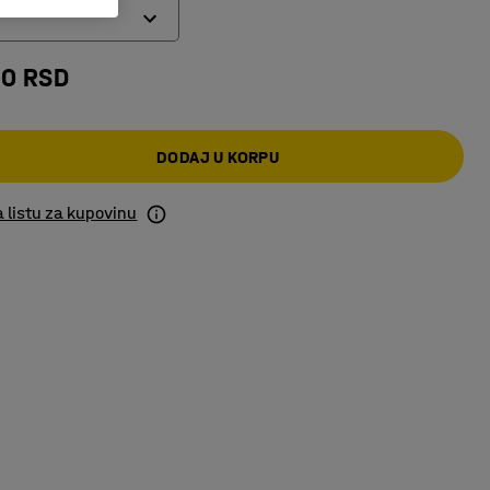
00 RSD
DODAJ U KORPU
 listu za kupovinu