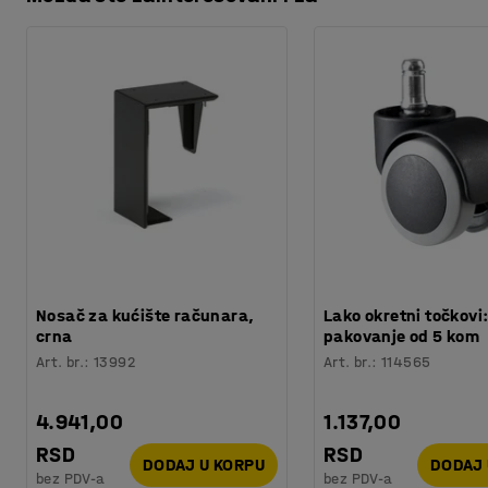
Preuzmite uputstva za održavanje
Preporučen broj osoba potrebnih za montažu
:
1
Orijentaciono vreme potrebno za montažu
:
5
Min
Težina
:
10,3
kg
Nosač za kućište računara,
Lako okretni točkovi
crna
pakovanje od 5 kom
Art. br.
:
13992
Art. br.
:
114565
4.941,00
1.137,00
RSD
RSD
DODAJ U KORPU
DODAJ 
bez PDV-a
bez PDV-a