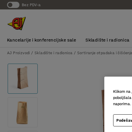
bez PDV-a
Kancelarije i konferencijske sale
Skladište i radionica
AJ Proizvodi
Skladište i radionica
Sortiranje otpadaka i čišćenj
Klikom na 
poboljšala
naporima.
Podešav