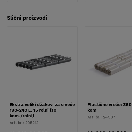
Slični proizvodi
Ekstra veliki džakovi za smeće
Plastične vreće: 360
190-240 L, 15 rolni (10
kom
kom./rolni)
Art. br.
:
24587
Art. br.
:
205212