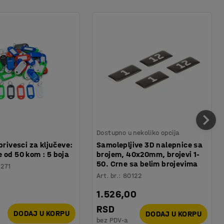
Dostupno u nekoliko opcija
privesci za ključeve:
Samolepljive 3D nalepnice sa
 od 50 kom : 5 boja
brojem, 40x20mm, brojevi 1-
50. Crne sa belim brojevima
1271
Art. br.
:
80122
1.526,00
RSD
DODAJ U KORPU
DODAJ U KORPU
bez PDV-a