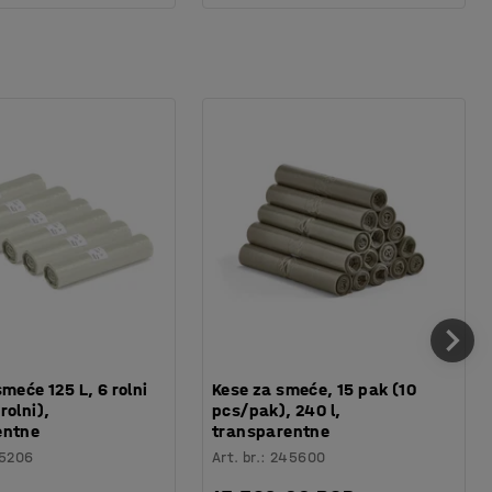
meće 125 L, 6 rolni
Kese za smeće, 15 pak (10
rolni),
pcs/pak), 240 l,
entne
transparentne
5206
Art. br.
:
245600