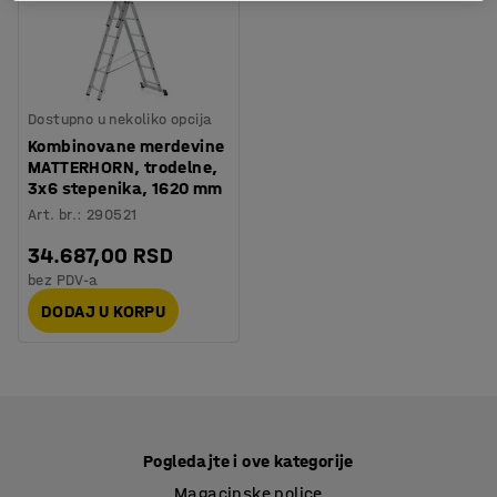
Dostupno u nekoliko opcija
Kombinovane merdevine
MATTERHORN, trodelne,
3x6 stepenika, 1620 mm
Art. br.
:
290521
34.687,00 RSD
bez PDV-a
DODAJ U KORPU
Pogledajte i ove kategorije
Magacinske police