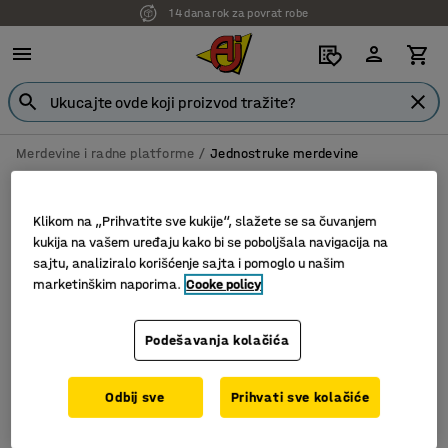
14 dana rok za povrat robe
Merdevine i radne platforme
Jednostruke merdevine
Jednostruke merdevine
Klikom na „Prihvatite sve kukije“, slažete se sa čuvanjem
kukija na vašem uređaju kako bi se poboljšala navigacija na
sajtu, analiziralo korišćenje sajta i pomoglo u našim
Filter
Sortiraj
marketinškim naporima.
Cooke policy
1 proizvoda
Podešavanja kolačića
Odbij sve
Prihvati sve kolačiće