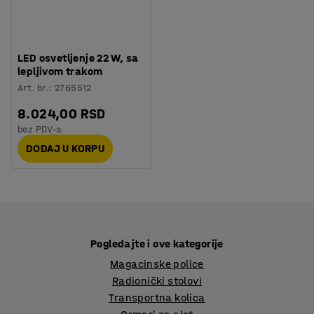
LED osvetljenje 22 W, sa
lepljivom trakom
Art. br.
:
2765512
8.024,00 RSD
bez PDV-a
DODAJ U KORPU
Pogledajte i ove kategorije
Magacinske police
Radionički stolovi
Transportna kolica