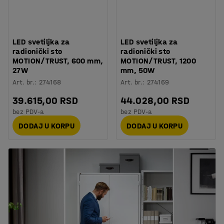
LED svetiljka za
LED svetiljka za
radionički sto
radionički sto
MOTION/TRUST, 600 mm,
MOTION/TRUST, 1200
27W
mm, 50W
Art. br.
:
274168
Art. br.
:
274169
39.615,00 RSD
44.028,00 RSD
bez PDV-a
bez PDV-a
DODAJ U KORPU
DODAJ U KORPU