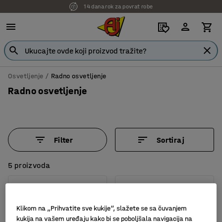
14 dana rok za povrat robe
Osvetljenje
Radno osvetljenje
Radno osvetljenje
Filter
Sortiraj
5 proizvoda
Klikom na „Prihvatite sve kukije“, slažete se sa čuvanjem
kukija na vašem uređaju kako bi se poboljšala navigacija na