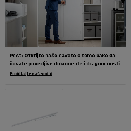
Psst: Otkrijte naše savete o tome kako da
čuvate poverljive dokumente i dragocenosti
Pročitajte naš vodič