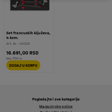
Set francuskih ključeva,
4 kom.
Art. br.
:
40325
16.691,00 RSD
bez PDV-a
DODAJ U KORPU
Pogledajte i ove kategorije
Magacinske police