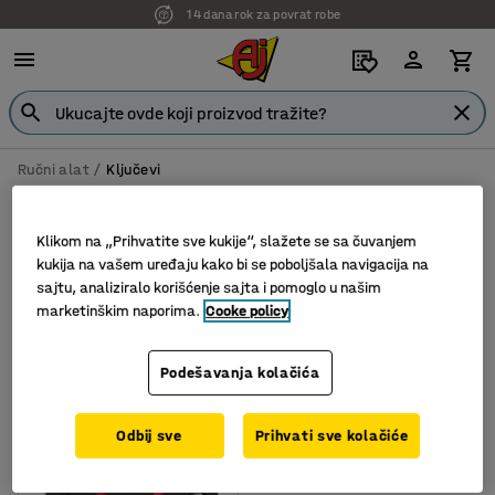
14 dana rok za povrat robe
Ručni alat
Ključevi
Ključevi
Klikom na „Prihvatite sve kukije“, slažete se sa čuvanjem
kukija na vašem uređaju kako bi se poboljšala navigacija na
sajtu, analiziralo korišćenje sajta i pomoglo u našim
Filter
Sortiraj
marketinškim naporima.
Cooke policy
1 proizvoda
Podešavanja kolačića
Odbij sve
Prihvati sve kolačiće