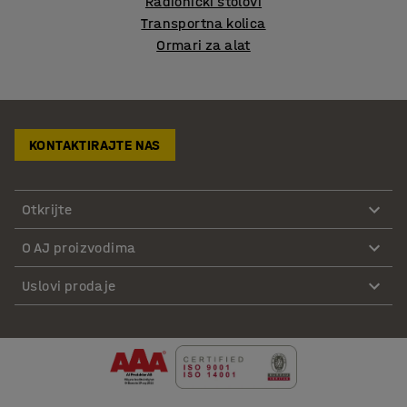
Radionički stolovi
Transportna kolica
Ormari za alat
KONTAKTIRAJTE NAS
Otkrijte
O AJ proizvodima
Uslovi prodaje