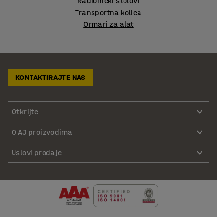
Radionički stolovi
Transportna kolica
Ormari za alat
KONTAKTIRAJTE NAS
Otkrijte
O AJ proizvodima
Uslovi prodaje