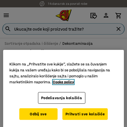
14 dana rok za povrat robe
Sortiranje otpadaka i čišćenje
Dekontaminacija
Dekontaminacija
Klikom na „Prihvatite sve kukije“, slažete se sa čuvanjem
kukija na vašem uređaju kako bi se poboljšala navigacija na
sajtu, analiziralo korišćenje sajta i pomoglo u našim
Filter
Sortiraj
marketinškim naporima.
Cooke policy
1 proizvoda
Podešavanja kolačića
Odbij sve
Prihvati sve kolačiće