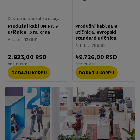
Dostupno u nekoliko opcija
Produžni kabl UNIFY, 3
Produžni kabl sa 6
utičnice, 3 m, crna
utičnica, evropski
standard utičnica
Art. br.
:
127691
Art. br.
:
75530
2.823,00 RSD
49.726,00 RSD
bez PDV-a
bez PDV-a
DODAJ U KORPU
DODAJ U KORPU