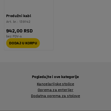
Produžni kabl
Art. br.
:
139142
942,00 RSD
bez PDV-a
DODAJ U KORPU
Pogledajte i ove kategorije
Kancelarijske stolice
Oprema za enterijer
Dodatna oprema za stolove