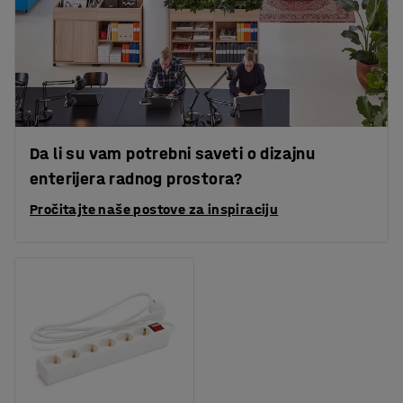
Da li su vam potrebni saveti o dizajnu
enterijera radnog prostora?
Pročitajte naše postove za inspiraciju