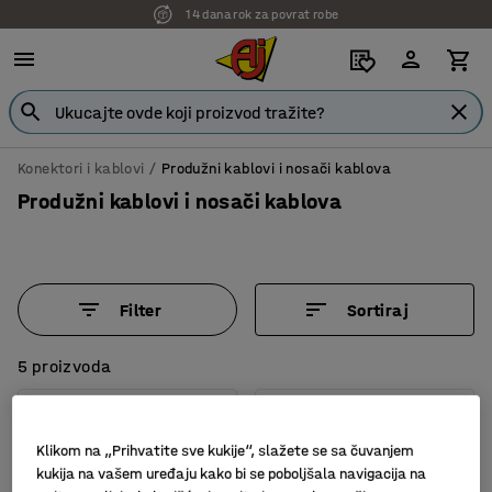
14 dana rok za povrat robe
Konektori i kablovi
Produžni kablovi i nosači kablova
Produžni kablovi i nosači kablova
Filter
Sortiraj
5 proizvoda
Klikom na „Prihvatite sve kukije“, slažete se sa čuvanjem
kukija na vašem uređaju kako bi se poboljšala navigacija na