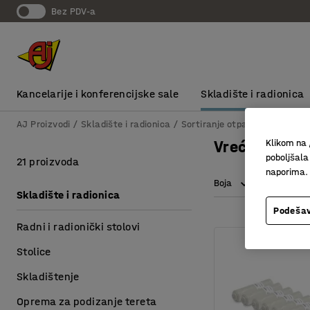
bez PDV-a
Kancelarije i konferencijske sale
Skladište i radionica
AJ Proizvodi
Skladište i radionica
Sortiranje otpadaka i čišćenj
Klikom na 
Vreće za sm
poboljšala
21 proizvoda
naporima.
Boja
Dužina
Skladište i radionica
Podešav
Radni i radionički stolovi
Stolice
Skladištenje
Oprema za podizanje tereta