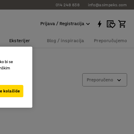
014 248 838
info@asimpeks.com
Prijava / Registracija
Eksterijer
Blog / inspiracija
Preporučujemo
ko bi se
inškim
Preporučeno
ve kolačiće