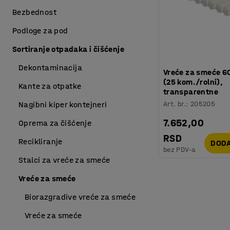
Bezbednost
Podloge za pod
Sortiranje otpadaka i čišćenje
Dekontaminacija
Vreće za smeće 60 
(25 kom./rolni),
Kante za otpatke
transparentne
Art. br.
:
205205
Nagibni kiper kontejneri
7.652,00
Oprema za čišćenje
RSD
Recikliranje
DODA
bez PDV-a
Stalci za vreće za smeće
Vreće za smeće
Biorazgradive vreće za smeće
Vreće za smeće