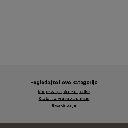
Pogledajte i ove kategorije
Korpe za papirne otpatke
Stalci za vreće za smeće
Recikliranje