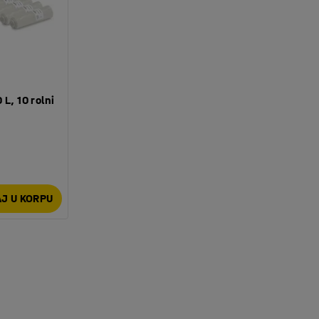
L, 10 rolni
J U KORPU