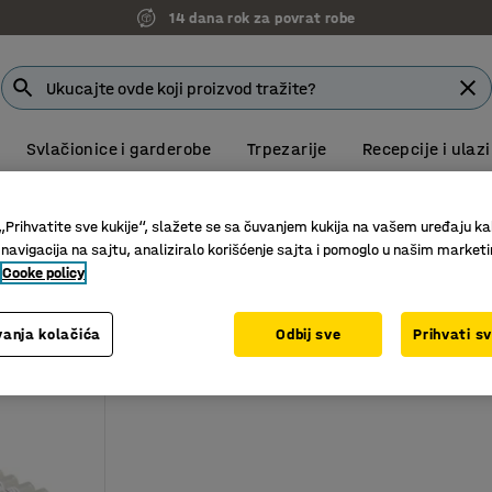
14 dana rok za povrat robe
Svlačionice i garderobe
Trpezarije
Recepcije i ulazi
e
Vreće za smeće
„Prihvatite sve kukije“, slažete se sa čuvanjem kukija na vašem uređaju ka
eće
 navigacija na sajtu, analiziralo korišćenje sajta i pomoglo u našim market
Cooke policy
Visina
Dubina
Materijal
Težina
anja kolačića
Odbij sve
Prihvati s