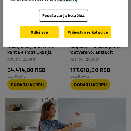
Podešavanja kolačića
Odbij sve
Prihvati sve kolačiće
Jedinica za sortiranje
Jedinica za sortiranje
otpada FAHRENHEIT, 1
otpada BICA, 3 x 65 L,
fioka, bela, sadrži: 1 x
uključuje 1 x poklopac/2
kanta + 1 x 21 L kutija
x otvoreno, antracit
Art. br.
:
255441
Art. br.
:
255501
64.414,00 RSD
177.618,00 RSD
bez PDV-a
bez PDV-a
DODAJ U KORPU
DODAJ U KORPU