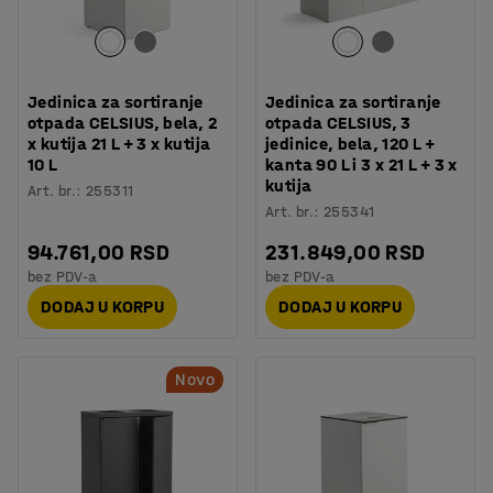
Jedinica za sortiranje
Jedinica za sortiranje
otpada CELSIUS, bela, 2
otpada CELSIUS, 3
x kutija 21 L + 3 x kutija
jedinice, bela, 120 L +
10 L
kanta 90 L i 3 x 21 L + 3 x
kutija
Art. br.
:
255311
Art. br.
:
255341
94.761,00 RSD
231.849,00 RSD
bez PDV-a
bez PDV-a
DODAJ U KORPU
DODAJ U KORPU
Novo