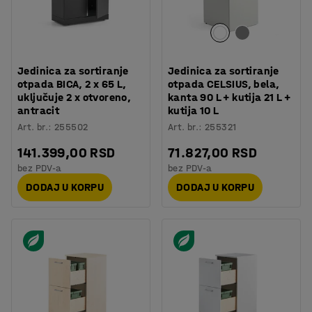
Jedinica za sortiranje
Jedinica za sortiranje
otpada BICA, 2 x 65 L,
otpada CELSIUS, bela,
uključuje 2 x otvoreno,
kanta 90 L + kutija 21 L +
antracit
kutija 10 L
Art. br.
:
255502
Art. br.
:
255321
141.399,00 RSD
71.827,00 RSD
bez PDV-a
bez PDV-a
DODAJ U KORPU
DODAJ U KORPU