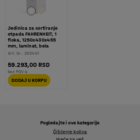
Jedinica za sortiranje
otpada FAHRENHEIT, 1
fioka, 1250x430x455
mm, laminat, bela
Art. br.
:
255401
59.293,00 RSD
bez PDV-a
DODAJ U KORPU
Pogledajte i ove kategorije
Čišćenje kolica
Vreće za veš