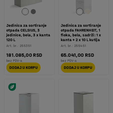
Jedinica za sortiranje
Jedinica za sortiranje
otpada CELSIUS, 3
otpada FAHRENHEIT, 1
jedinice, bela, 3 x kanta
fioka, bela, sadrži: 1 x
120 L
kanta + 2 x 10 L kutija
Art. br.
:
255351
Art. br.
:
255451
181.085,00 RSD
65.041,00 RSD
bez PDV-a
bez PDV-a
DODAJ U KORPU
DODAJ U KORPU