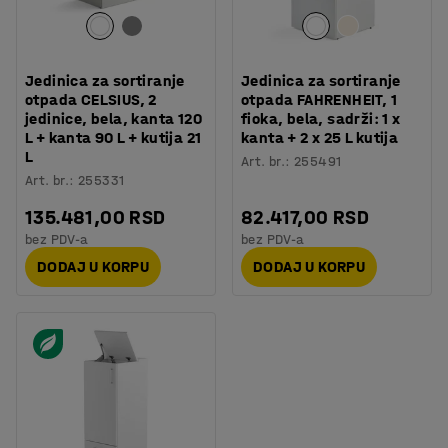
Jedinica za sortiranje
Jedinica za sortiranje
otpada CELSIUS, 2
otpada FAHRENHEIT, 1
jedinice, bela, kanta 120
fioka, bela, sadrži: 1 x
L + kanta 90 L + kutija 21
kanta + 2 x 25 L kutija
L
Art. br.
:
255491
Art. br.
:
255331
135.481,00 RSD
82.417,00 RSD
bez PDV-a
bez PDV-a
DODAJ U KORPU
DODAJ U KORPU