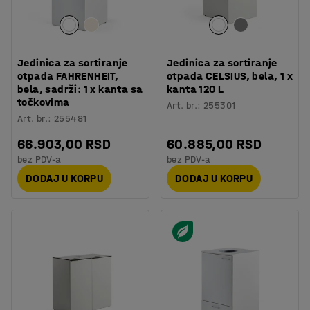
Jedinica za sortiranje
Jedinica za sortiranje
otpada FAHRENHEIT,
otpada CELSIUS, bela, 1 x
bela, sadrži: 1 x kanta sa
kanta 120 L
točkovima
Art. br.
:
255301
Art. br.
:
255481
66.903,00 RSD
60.885,00 RSD
bez PDV-a
bez PDV-a
DODAJ U KORPU
DODAJ U KORPU