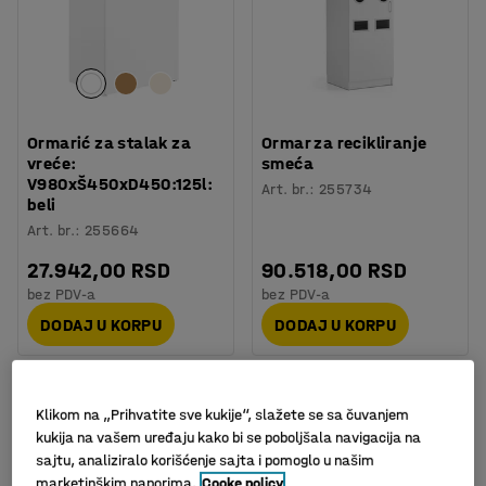
Ormarić za stalak za
Ormar za recikliranje
vreće:
smeća
V980xŠ450xD450:125l:
Art. br.
:
255734
beli
Art. br.
:
255664
27.942,00 RSD
90.518,00 RSD
bez PDV-a
bez PDV-a
DODAJ U KORPU
DODAJ U KORPU
Novo
Klikom na „Prihvatite sve kukije“, slažete se sa čuvanjem
kukija na vašem uređaju kako bi se poboljšala navigacija na
sajtu, analiziralo korišćenje sajta i pomoglo u našim
marketinškim naporima.
Cooke policy