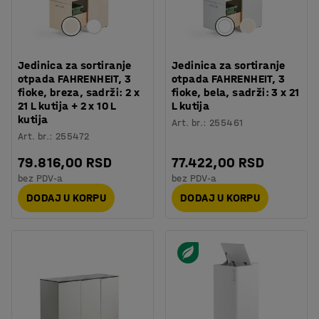
Jedinica za sortiranje
Jedinica za sortiranje
otpada FAHRENHEIT, 3
otpada FAHRENHEIT, 3
fioke, breza, sadrži: 2 x
fioke, bela, sadrži: 3 x 21
21 L kutija + 2 x 10 L
L kutija
kutija
Art. br.
:
255461
Art. br.
:
255472
79.816,00 RSD
77.422,00 RSD
bez PDV-a
bez PDV-a
DODAJ U KORPU
DODAJ U KORPU